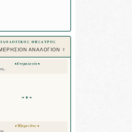
ΦΙΛΟΛΟΓΙΚΟΣ ΘΗΣΑΥΡΟΣ
ΜΕΡΗΣΙΟΝ ΑΝΑΛΟΓΙΟΝ ☿
• Ετυμολογία •
η...
❧ ❦ ❧
• Ἤξερες ὅτι; •
η...