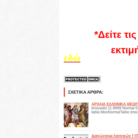
*Δείτε τι
εκτιμ
εδώ
ΣΧΕΤΙΚΆ ΆΡΘΡΑ:
ΑΡΧΑΙΑ ΕΛΛΗΝΙΚΑ ΘΕΩΡ. 
brousalis 11.9999 Normal 0 f
table.MsoNormalTable {mso
Διαγώνισμα Λατινικῶν Ι’