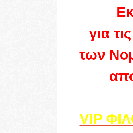
Εκ
για τι
των Νο
απο
VIP
ΦΙ