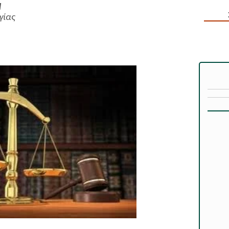
Η
γίας