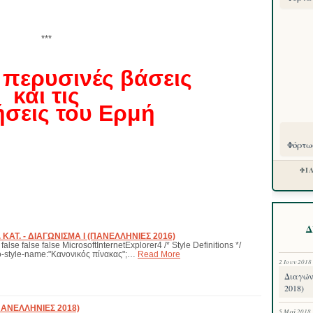
***
ς περυσινές βάσεις
και τις
ήσεις του Ερμή
Φόρτωσ
ΦΙ
Δ
ΚΑΤ. - ΔΙΑΓΩΝΙΣΜΑ I (ΠΑΝΕΛΛΗΝΙΕΣ 2016)
alse false false MicrosoftInternetExplorer4 /* Style Definitions */
-style-name:"Κανονικός πίνακας";…
Read More
2 Ιουν 2018
Διαγών
2018)
 (ΠΑΝΕΛΛΗΝΙΕΣ 2018)
5 Μαΐ 2018