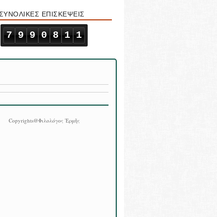
ΣΥΝΟΛΙΚΕΣ ΕΠΙΣΚΕΨΕΙΣ
7
9
9
0
8
1
1
Copyrights@Φιλολόγος Ἑρμῆς