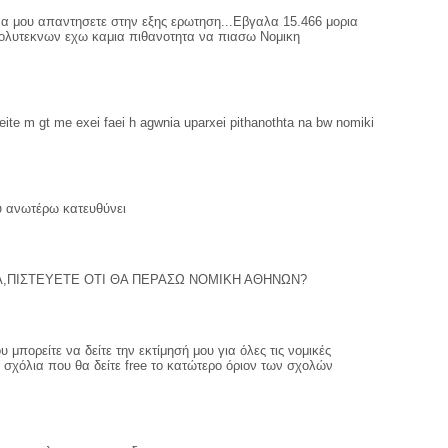
α μου απαντησετε στην εξης ερωτηση...Εβγαλα 15.466 μορια
ολυτεκνων εχω καμια πιθανοτητα να πιασω Νομικη
ite m gt me exei faei h agwnia uparxei pithanothta na bw nomiki
ου ανωτέρω κατευθύνει
ΙΑ,ΠΙΣΤΕΥΕΤΕ ΟΤΙ ΘΑ ΠΕΡΑΣΩ ΝΟΜΙΚΗ ΑΘΗΝΩΝ?
μπορείτε να δείτε την εκτίμησή μου για όλες τις νομικές
σχόλια που θα δείτε free το κατώτερο όριον των σχολών