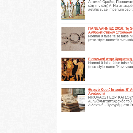
Λατινικά Ομάδας Προσανατ
όλη την ύλη) Α. Να μεταφρ
aetatis suae imperium cepi
ΠΑΝΕΛΛΗΝΙΕΣ 2016: Τα SO
Ανθρωπιστικών Σπουδών
Normal 0 false false false M
{mso-style-name:"Κανονικός
Εισαγωγή στην δραματική 
Normal 0 false false false M
{mso-style-name:"Κανονικός
Θερινό Κουίζ Ιστορίας Β' 
Ανάλυση)
ΝΙΚΟΛΑΟΣ ΓΕΩΡ. ΚΑΤΣΟΥΛΗ
ἈθηνῶνΜεταπτυχιακός τοῦ 
Διδακτική - Προγράμματα 