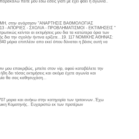
αρακαλω πειτε μου εδω εσεις γιατι με εχει φαει η αγωνια..
ΡΜΗ, στην ανάρτησιν "ΑΝΑΡΤΗΣΙΣ ΒΑΘΜΟΛΟΓΙΑΣ
 - ΑΠΟΡΙΕΣ - ΣΧΟΛΙΑ - ΠΡΟΒΛΗΜΑΤΙΣΜΟΙ - ΕΚΤΙΜΗΣΕΙΣ "
ντρωτικώς κείνται αι εκτιμήσεις μου δια τα κατώτερα όρια των
ής δια την σχολήν ήντινα ερίζετε...19. 117 ΝΟΜΙΚΗΣ ΑΘΗΝΑΣ:
 340 μόρια επιπλέον απο εκεί όπου δύναται η βάσις αυτή να
ησιν μου επακριβώς, μπείτε στον vip, αφού καταβάλετε την
ήδη δει τόσας εκτιμήσεις και ακόμα έχετε αγωνία και
μία θα σας καθησυχάση...
707 μορια και ανήκω στην κατηγορία των τριτεκνων..Έχω
μικη Κομοτηνής.. Ευχαριστώ εκ των προτέρων