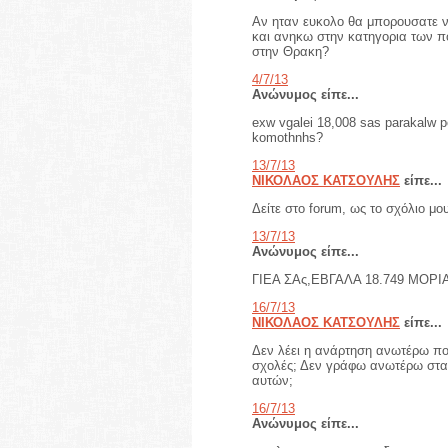
Αν ηταν ευκολο θα μπορουσατε ν
και ανηκω στην κατηγορια των π
στην Θρακη?
4/7/13
Ανώνυμος είπε...
exw vgalei 18,008 sas parakalw pe
komothnhs?
13/7/13
ΝΙΚΟΛΑΟΣ ΚΑΤΣΟΥΛΗΣ
είπε...
Δείτε στο forum, ως το σχόλιο μ
13/7/13
Ανώνυμος είπε...
ΓΙΕΑ ΣΑς,ΕΒΓΑΛΑ 18.749 ΜΟΡ
16/7/13
ΝΙΚΟΛΑΟΣ ΚΑΤΣΟΥΛΗΣ
είπε...
Δεν λέει η ανάρτηση ανωτέρω που 
σχολές; Δεν γράφω ανωτέρω στα 
αυτών;
16/7/13
Ανώνυμος είπε...