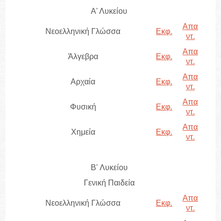
Α' Λυκείου
Απα
Νεοελληνική Γλώσσα
Εκφ.
ντ.
Απα
Άλγεβρα
Εκφ.
ντ.
Απα
Αρχαία
Εκφ.
ντ.
Απα
Φυσική
Εκφ.
ντ.
Απα
Χημεία
Εκφ.
ντ.
B' Λυκείου
Γενική Παιδεία
Απα
Νεοελληνική Γλώσσα
Εκφ.
ντ.