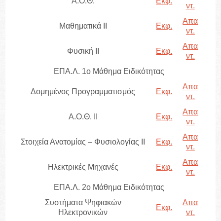
Α.Ο.Θ.
Εκφ.
ντ.
Απα
Μαθηματικά II
Εκφ.
ντ.
Απα
Φυσική II
Εκφ.
ντ.
ΕΠΑ.Λ. 1ο Μάθημα Ειδικότητας
Απα
Δομημένος Προγραμματισμός
Εκφ.
ντ.
Απα
Α.Ο.Θ. ΙΙ
Εκφ.
ντ.
Απα
Στοιχεία Ανατομίας – Φυσιολογίας ΙΙ
Εκφ.
ντ.
Απα
Ηλεκτρικές Μηχανές
Εκφ.
ντ.
ΕΠΑ.Λ. 2ο Μάθημα Ειδικότητας
Συστήματα Ψηφιακών
Απα
Εκφ.
Ηλεκτρονικών
ντ.