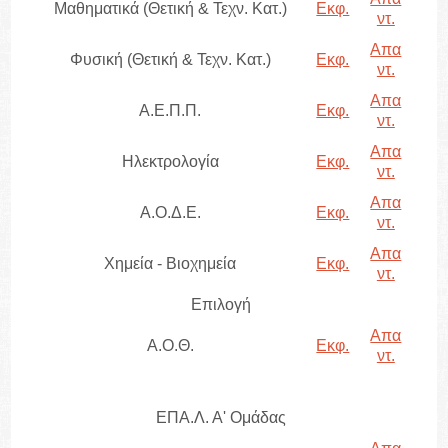
Μαθηματικά (Θετική & Τεχν. Κατ.)
Εκφ.
ντ.
Απα
Φυσική (Θετική & Τεχν. Κατ.)
Εκφ.
ντ.
Απα
Α.Ε.Π.Π.
Εκφ.
ντ.
Απα
Ηλεκτρολογία
Εκφ.
ντ.
Απα
Α.Ο.Δ.Ε.
Εκφ.
ντ.
Απα
Χημεία - Βιοχημεία
Εκφ.
ντ.
Επιλογή
Απα
Α.Ο.Θ.
Εκφ.
ντ.
ΕΠΑ.Λ. Α' Ομάδας