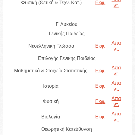
Φυσική (Θετική & Τεχν. Κατ.)
Εκφ.
ντ.
Γ' Λυκείου
Γενικής Παιδείας
Απα
Νεοελληνική Γλώσσα
Εκφ.
ντ.
Επιλογής Γενικής Παιδείας
Απα
Μαθηματικά & Στοιχεία Στατιστικής
Εκφ.
ντ.
Απα
Ιστορία
Εκφ.
ντ.
Απα
Φυσική
Εκφ.
ντ.
Απα
Βιολογία
Εκφ.
ντ.
Θεωρητική Κατεύθυνση