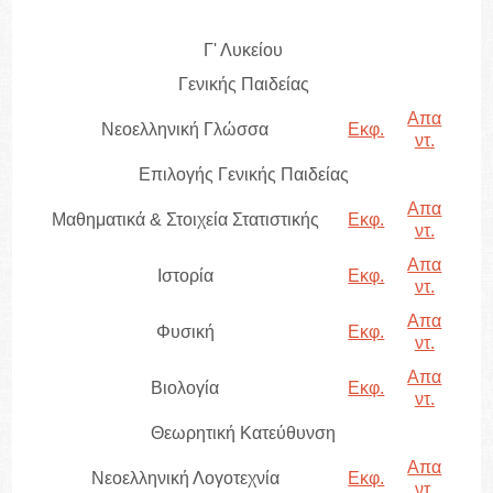
Γ' Λυκείου
Γενικής Παιδείας
Απα
Νεοελληνική Γλώσσα
Εκφ.
ντ.
Επιλογής Γενικής Παιδείας
Απα
Μαθηματικά & Στοιχεία Στατιστικής
Εκφ.
ντ.
Απα
Ιστορία
Εκφ.
ντ.
Απα
Φυσική
Εκφ.
ντ.
Απα
Βιολογία
Εκφ.
ντ.
Θεωρητική Κατεύθυνση
Απα
Νεοελληνική Λογοτεχνία
Εκφ.
ντ.