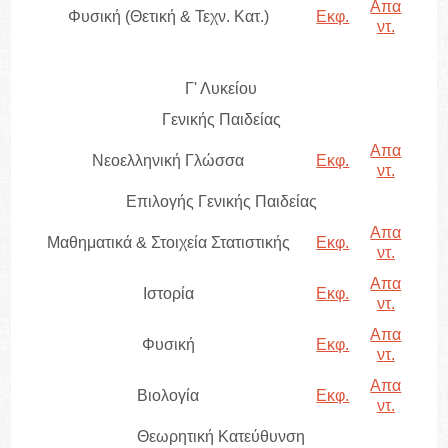
Απα
Φυσική (Θετική & Τεχν. Κατ.)
Εκφ.
ντ.
Γ' Λυκείου
Γενικής Παιδείας
Απα
Νεοελληνική Γλώσσα
Εκφ.
ντ.
Επιλογής Γενικής Παιδείας
Απα
Μαθηματικά & Στοιχεία Στατιστικής
Εκφ.
ντ.
Απα
Ιστορία
Εκφ.
ντ.
Απα
Φυσική
Εκφ.
ντ.
Απα
Βιολογία
Εκφ.
ντ.
Θεωρητική Κατεύθυνση