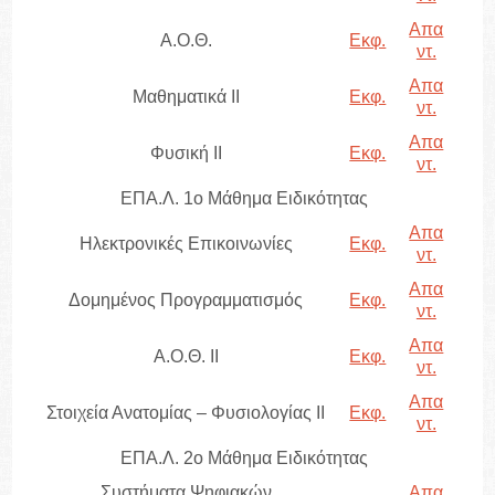
Απα
Α.Ο.Θ.
Εκφ.
ντ.
Απα
Μαθηματικά II
Εκφ.
ντ.
Απα
Φυσική II
Εκφ.
ντ.
ΕΠΑ.Λ. 1ο Μάθημα Ειδικότητας
Απα
Ηλεκτρονικές Επικοινωνίες
Εκφ.
ντ.
Απα
Δομημένος Προγραμματισμός
Εκφ.
ντ.
Απα
Α.Ο.Θ. ΙΙ
Εκφ.
ντ.
Απα
Στοιχεία Ανατομίας – Φυσιολογίας ΙΙ
Εκφ.
ντ.
ΕΠΑ.Λ. 2ο Μάθημα Ειδικότητας
Συστήματα Ψηφιακών
Απα