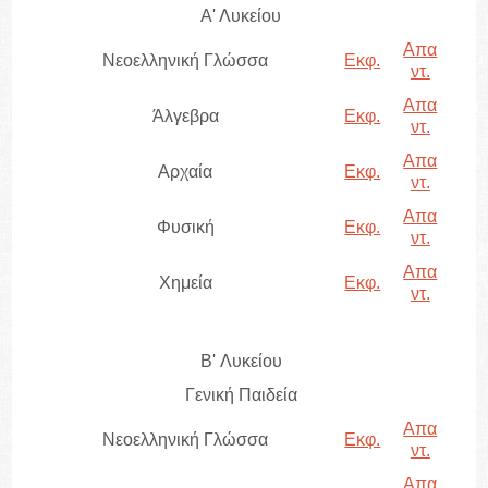
Α' Λυκείου
Απα
Νεοελληνική Γλώσσα
Εκφ.
ντ.
Απα
Άλγεβρα
Εκφ.
ντ.
Απα
Αρχαία
Εκφ.
ντ.
Απα
Φυσική
Εκφ.
ντ.
Απα
Χημεία
Εκφ.
ντ.
B' Λυκείου
Γενική Παιδεία
Απα
Νεοελληνική Γλώσσα
Εκφ.
ντ.
Απα