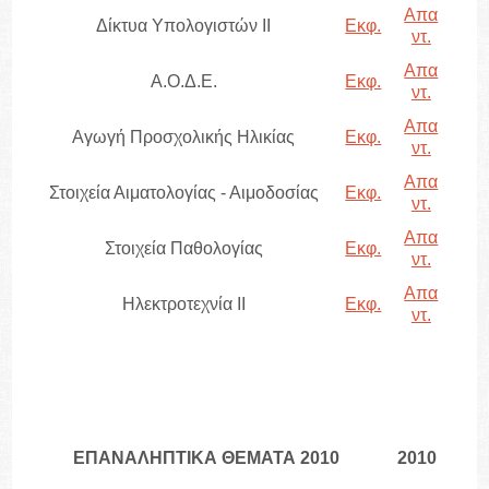
Απα
Δίκτυα Υπολογιστών ΙΙ
Εκφ.
ντ.
Απα
Α.Ο.Δ.Ε.
Εκφ.
ντ.
Απα
Αγωγή Προσχολικής Ηλικίας
Εκφ.
ντ.
Απα
Στοιχεία Αιματολογίας - Αιμοδοσίας
Εκφ.
ντ.
Απα
Στοιχεία Παθολογίας
Εκφ.
ντ.
Απα
Ηλεκτροτεχνία ΙΙ
Εκφ.
ντ.
ΕΠΑΝΑΛΗΠΤΙΚΑ ΘΕΜΑΤΑ 2010
2010