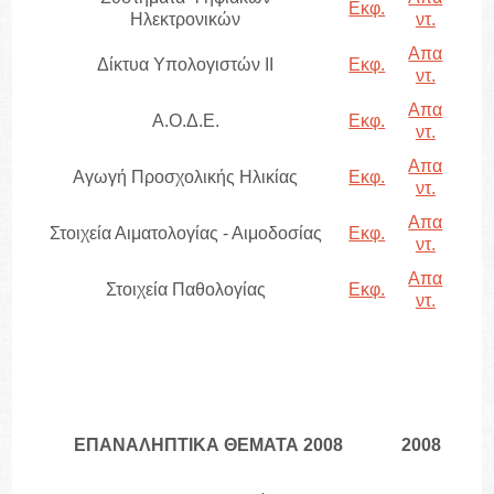
Εκφ.
Ηλεκτρονικών
ντ.
Απα
Δίκτυα Υπολογιστών ΙΙ
Εκφ.
ντ.
Απα
Α.Ο.Δ.Ε.
Εκφ.
ντ.
Απα
Αγωγή Προσχολικής Ηλικίας
Εκφ.
ντ.
Απα
Στοιχεία Αιματολογίας - Αιμοδοσίας
Εκφ.
ντ.
Απα
Στοιχεία Παθολογίας
Εκφ.
ντ.
ΕΠΑΝΑΛΗΠΤΙΚΑ ΘΕΜΑΤΑ 2008
2008