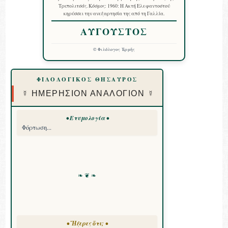
Τριπολιτσάς. Κόσμος: 1960: Η Ακτή Ελεφαντοστού
κηρύσσει την ανεξαρτησία της από τη Γαλλία.
ΑΥΓΟΥΣΤΟΣ
©
Φιλόλογος Ἑρμῆς
ΦΙΛΟΛΟΓΙΚΟΣ ΘΗΣΑΥΡΟΣ
☿ ΗΜΕΡΗΣΙΟΝ ΑΝΑΛΟΓΙΟΝ ☿
• Ετυμολογία •
Φόρτωση...
❧ ❦ ❧
• Ἤξερες ὅτι; •