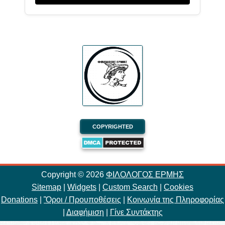
COPYRIGHTED
Copyright ©
2026
ΦΙΛΟΛΟΓΟΣ ΕΡΜΗΣ
Sitemap
|
Widgets
|
Custom Search
|
Cookies
Donations
|
Ὃροι / Προυποθέσεις
|
Κοινωνία της Πληροφορίας
|
Διαφήμιση
|
Γίνε Συντάκτης