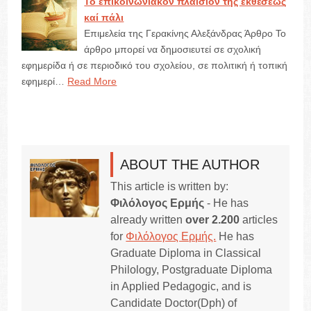
Τό ἐπικοινωνιακόν πλαίσιον τῆς ἐκθέσεως
καί πάλι
Επιμελεία της Γερακίνης Αλεξάνδρας Άρθρο Το
άρθρο μπορεί να δημοσιευτεί σε σχολική
εφημερίδα ή σε περιοδικό του σχολείου, σε πολιτική ή τοπική
εφημερί…
Read More
ABOUT THE AUTHOR
This article is written by:
Φιλόλογος Ερμής
- He has
already written
over 2.200
articles
for
Φιλόλογος Ερμής.
He has
Graduate Diploma in Classical
Philology, Postgraduate Diploma
in Applied Pedagogic, and is
Candidate Doctor(Dph) of