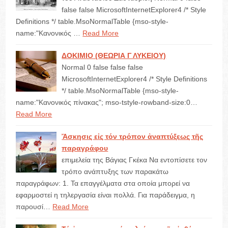
false false MicrosoftInternetExplorer4 /* Style
Definitions */ table.MsoNormalTable {mso-style-
name:"Κανονικός …
Read More
ΔΟΚΙΜΙΟ (ΘΕΩΡΙΑ Γ ΛΥΚΕΙΟΥ)
Normal 0 false false false
MicrosoftInternetExplorer4 /* Style Definitions
*/ table.MsoNormalTable {mso-style-
name:"Κανονικός πίνακας"; mso-tstyle-rowband-size:0…
Read More
Ἄσκησις εἰς τόν τρόπον ἀναπτύξεως τῆς
παραγράφου
επιμελεία της Βάγιας Γκέκα Να εντοπίσετε τον
τρόπο ανάπτυξης των παρακάτω
παραγράφων: 1. Τα επαγγέλματα στα οποία μπορεί να
εφαρμοστεί η τηλεργασία είναι πολλά. Για παράδειγμα, η
παρουσί…
Read More