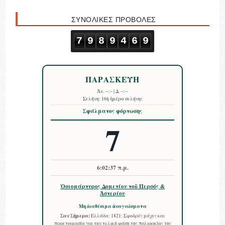
ΣΥΝΟΛΙΚΕΣ ΠΡΟΒΟΛΕΣ
7
9
8
9
4
6
9
ΠΑΡΑΣΚΕΥΗ
Ἀν.
--:--
| Δ.
--:--
Σελήνη:
16ὴ ἡμέρα σελήνης
Σφάλματος φόρτωσης
7
6:02:37 π.μ.
Ὁσιομάρτυρος Δομετίου τοῦ Περσός &
Ἀστερίου
Μη διαθέσιμα ἀναγνώσματα
Σαν Σήμερα:
Ελλάδα: 1821: Σφοδρές μάχες και
προετοιμασία για την τελική φάση της πολιορκίας της