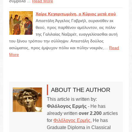
σύμβολα …
Read More
Χαίρε Κεχαριτωμένη, ο Κύριος μετά σού
Απεστάλη Άγγελος Γαβριήλ, ουρανόθεν εκ
θεού, προς παρθένον αμόλυντον, εις πόλιν
της Γαλιλαίας Ναζαρέτ, ευαγγελίσασθαι αυτή
του ξένου τρόπου την σύλληψιν. Απεστάλη δούλος
ασώματος, προς έμψυχον πόλιν και πύλην νοεράν,…
Read
More
ABOUT THE AUTHOR
This article is written by:
Φιλόλογος Ερμής
- He has
already written
over 2.200
articles
for
Φιλόλογος Ερμής.
He has
Graduate Diploma in Classical