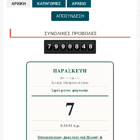
ΑΡΧΙΚΗ
ΚΑΤΗΓΟΡΙΕΣ
ΑΡΧΕΙΟ
ΑΠΟΣΥΝΔΕΣΗ
ΣΥΝΟΛΙΚΕΣ ΠΡΟΒΟΛΕΣ
7
9
9
0
8
4
8
ΠΑΡΑΣΚΕΥΗ
Ἀν.
--:--
| Δ.
--:--
Σελήνη:
16ὴ ἡμέρα σελήνης
Σφάλματος φόρτωσης
7
5:33:52 π.μ.
Ὁσιομάρτυρος Δομετίου τοῦ Περσός &