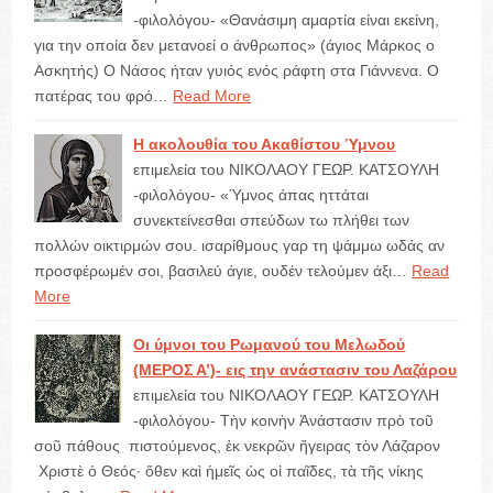
-φιλολόγου- «Θανάσιμη αμαρτία είναι εκείνη,
για την οποία δεν μετανοεί ο άνθρωπος» (άγιος Μάρκος ο
Ασκητής) Ο Νάσος ήταν γυιός ενός ράφτη στα Γιάννενα. Ο
πατέρας του φρό…
Read More
Η ακολουθία του Ακαθίστου Ύμνου
επιμελεία του ΝΙΚΟΛΑΟΥ ΓΕΩΡ. ΚΑΤΣΟΥΛΗ
-φιλολόγου- «Ύμνος άπας ηττάται
συνεκτείνεσθαι σπεύδων τω πλήθει των
πολλών οικτιρμών σου. ισαρίθμους γαρ τη ψάμμω ωδάς αν
προσφέρωμέν σοι, βασιλεύ άγιε, ουδέν τελούμεν άξι…
Read
More
Οι ύμνοι του Ρωμανού του Μελωδού
(ΜΕΡΟΣ Α’)- εις την ανάστασιν του Λαζάρου
επιμελεία του ΝΙΚΟΛΑΟΥ ΓΕΩΡ. ΚΑΤΣΟΥΛΗ
-φιλολόγου- Τὴν κοινὴν Ἀνάστασιν πρὸ τοῦ
σοῦ πάθους πιστούμενος, ἐκ νεκρῶν ἤγειρας τὸν Λάζαρον
Χριστὲ ὁ Θεός· ὅθεν καὶ ἡμεῖς ὡς οἱ παῖδες, τὰ τῆς νίκης