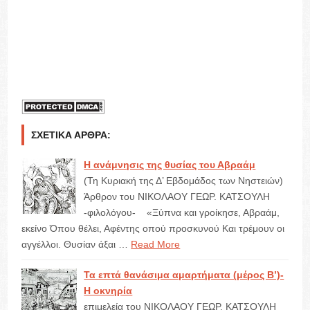
και παραδείγματα της ελληνικής κλασικής
αρχαιότητας.
*
Αριστοτέλειο Πανεπιστήμιο Θεσσαλονίκης,
Θεολογική Σχολή, GRI-2012-7944
ΣΧΕΤΙΚΆ ΆΡΘΡΑ:
Η ανάμνησις της θυσίας του Αβραάμ
(Τη Κυριακή της Δ’ Εβδομάδος των Νηστειών)
Άρθρον του ΝΙΚΟΛΑΟΥ ΓΕΩΡ. ΚΑΤΣΟΥΛΗ
-φιλολόγου- «Ξύπνα και γροίκησε, Αβραάμ,
εκείνο Όπου θέλει, Αφέντης οπού προσκυνού Και τρέμουν οι
αγγέλλοι. Θυσίαν άξαι …
Read More
Τα επτά θανάσιμα αμαρτήματα (μέρος Β’)-
Η οκνηρία
επιμελεία του ΝΙΚΟΛΑΟΥ ΓΕΩΡ. ΚΑΤΣΟΥΛΗ