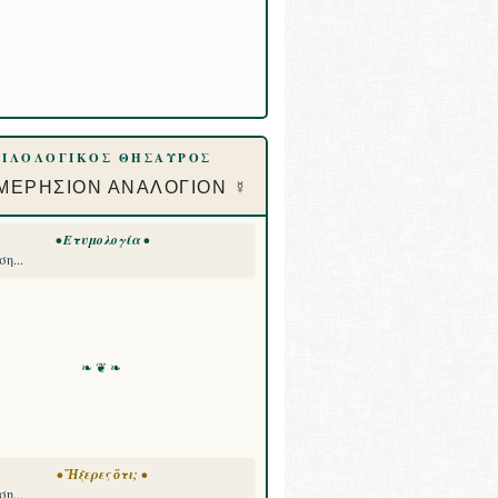
ΦΙΛΟΛΟΓΙΚΟΣ ΘΗΣΑΥΡΟΣ
ΜΕΡΗΣΙΟΝ ΑΝΑΛΟΓΙΟΝ ☿
• Ετυμολογία •
η...
❧ ❦ ❧
• Ἤξερες ὅτι; •
η...