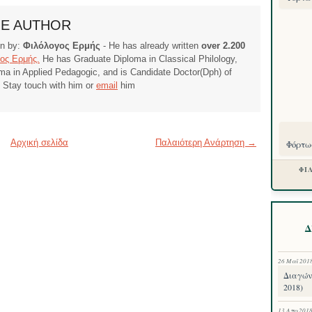
HE AUTHOR
ten by:
Φιλόλογος Ερμής
- He has already written
over 2.200
ος Ερμής.
He has Graduate Diploma in Classical Philology,
ma in Applied Pedagogic, and is Candidate Doctor(Dph) of
. Stay touch with him or
email
him
Αρχική σελίδα
Παλαιότερη Ανάρτηση →
Φόρτωσ
ΦΙ
Δ
26 Μαΐ 201
Διαγών
2018)
13 Απρ 201