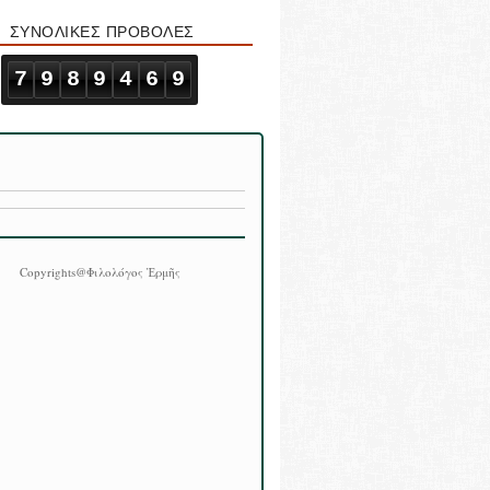
ΣΥΝΟΛΙΚΕΣ ΠΡΟΒΟΛΕΣ
7
9
8
9
4
6
9
Copyrights@Φιλολόγος Ἑρμῆς