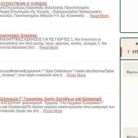
ΟΥΣΙΑΣΤΙΚΩΝ Α' ΚΛΙΣΕΩΣ
ΣΠτυχιοῦχος Κλασσικῆς Φιλολογίας Πανεπιστημίου
Τομέα Ἐπιστημῶν τῆς Ἀγωγῆς, «Ἐφηρμοσμένη Παιδαγωγική»,
Σπουδῶν, Πανεπιστημίου ἈθηνῶνὙπ. Δρ. Κλασσικῆς …
Read More
αναληπτικές Ασκήσεις
ΑΛΗΠΤΙΚΕΣ ΑΣΚΗΣΕΙΣ ΓΙΑ ΤΙΣ ΓΙΟΡΤΕΣ 1. Να τονιστούν οι
ιολογήσετε τον τόνο:μητηρ, λεων, αρρενος, κηπος, αλτηρες 2. Να
τούνται:θάλασσα (δοτ…
Read More
☿ Η
icrosoftInternetExplorer4 /* Style Definitions */ table.MsoNormalTable
Φόρτωσ
 πίνακας"; mso-tstyle-rowband-size:0…
Read More
λληνικῶν Γ΄ Γυμνασίου: Ἀρχὲς Συντάξεως καὶ Οὐσιαστικά
 ΚΑΤΣΟΥΛΗ- φιλολόγουΑ΄ Τρίμηνο Ὕλη Ἀρχαίων Ἑλληνικῶν Γ΄
ς καὶ ΟὐσιαστικάΤο πρώτο τρίμηνο επικεντρώνεται στην εισαγωγή των
ντακτικές δομές και στη…
Read More
Φόρτωσ