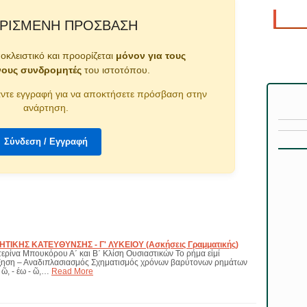
ΡΙΣΜΈΝΗ ΠΡΌΣΒΑΣΗ
ποκλειστικό και προορίζεται
μόνον για τους
νους συνδρομητές
του ιστοτόπου.
ντε εγγραφή για να αποκτήσετε πρόσβαση στην
ανάρτηση.
Σύνδεση / Εγγραφή
ΙΚΗΣ ΚΑΤΕΥΘΥΝΣΗΣ - Γ' ΛΥΚΕΙΟΥ (Ασκήσεις Γραμματικής)
ερίνα Μπουκόρου Α΄ και Β΄ Κλίση Ουσιαστικών Το ρήμα εἰμί
ξηση – Αναδιπλασιασμός Σχηματισμός χρόνων βαρύτονων ρημάτων
ῶ, - έω - ῶ,…
Read More