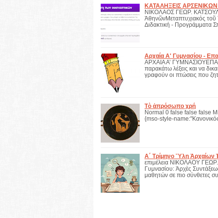
ΚΑΤΑΛΗΞΕΙΣ ΑΡΣΕΝΙΚΩΝ 
ΝΙΚΟΛΑΟΣ ΓΕΩΡ. ΚΑΤΣΟΥΛΗ
ἈθηνῶνΜεταπτυχιακός τοῦ 
Διδακτική - Προγράμματα 
Αρχαία Α' Γυμνασίου - Επ
ΑΡΧΑΙΑ Α’ ΓΥΜΝΑΣΙΟΥΕΠΑΝ
παρακάτω λέξεις και να δικα
γραφούν οι πτώσεις που ζη
Τὸ ἀπρόσωπο χρή
Normal 0 false false false M
{mso-style-name:"Κανονικός
Α΄ Τρίμηνο Ὕλη Ἀρχαίων Ἑ
επιμέλεια ΝΙΚΟΛΑΟΥ ΓΕΩΡ.
Γυμνασίου: Ἀρχὲς Συντάξεω
μαθητών σε πιο σύνθετες συ