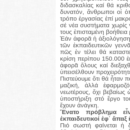
διδασκαλίας καί θά κριθ
δυνατόν, ἄνθρωποι οἱ ὁπ
τρόπο ἐργασίας ἐπί μακ
σέ νέα συστήματα χωρίς 
τους ἐπισταμένη βοήθεια
Ἐάν ἀφορᾶ ἡ ἀξιολόγηση 
τῶν ἐκπαιδευτικῶν γεννᾶ
πῶς ἐν τέλει θά καταστ
κρίση περίπου 150.000 ἐ
ἀφορᾶ ὅλους καί διεξαχθ
ὑπεισέλθουν προχειρότητ
Πιστεύουμε ὅτι θά ἦταν π
μαζική, ἀλλά ἐφαρμοζό
νεωτέρους, ὄχι βεβαίως 
ὑποστήριξη στό ἔργο το
ἔχουν ἀνάγκη.
Ἔνατο πρόβλημα εἶν
ἐκπαιδευτικοί ἐφ΄ ἅπαξ
Πιό σωστή φαίνεται ἡ 