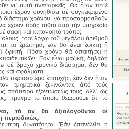
οῦν γι᾽ αὐτό ἀνεπαρκεῖς! Θά ἦταν ποτέ
οῖοι ἔχουν συνηθίσει σέ συγκεκριμένο
ρό διάστημα χρόνου, νά προσαρμοσθοῦν
νά ἔχουν πρός τοῦτο ἀπό τήν ὑπηρεσία
 μέ σαφῆ καί κατανοητό τρόπο;
ὅλους, τότε λόγῳ τοῦ μεγάλου ἀριθμοῦ
ται το ἐρώτημα, ἐάν θά εἶναι ἐφικτή ἤ
εῖ ἐφικτή. Πόσο χρόνο θά ἀπαιτήσει ἡ
κπαιδευτικῶν; Ἐάν εἶναι μαζική, δηλαδή
Φόρτωσ
εῖ σέ βραχύ χρονικό διάστημα, δέν θά
ΦΙ
ες καί σφάλματα;
ολύ περισσότερο ἐπιτυχής, ἐάν δέν ἦταν
ταν τμηματικά ξεκινώντας ἀπό τούς
ὡς ἀπόπειρα ἐξοντώσεώς τους, ἀλλ΄ ὡς
Δ
υς, πράγμα τό ὁποῖο θεωροῦμε ὅτι τό
25 Ιουλ 202
αι, τό ἄν θα ἀξιολογοῦνται οἱ
Θερινό 
 ἤ περιοδικῶς.
και Νεό
Ανάλυ
δεύτερη δυνατότητα. Ἐάν ἐπανέλθει ἡ