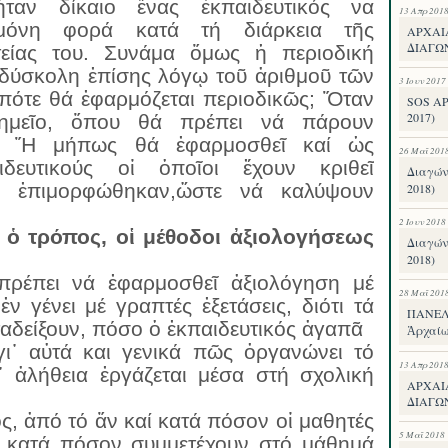
ταν δίκαιο ἕνας ἐκπαιδευτικός να
13 Απρ 201
 μόνη φορά κατά τή διάρκεια τῆς
ΑΡΧΑΙ
ΔΙΑΓΩ
ητείας του. Συνάμα ὅμως ἡ περιοδική
 δύσκολη ἐπίσης λόγῳ τοῦ ἀριθμοῦ τῶν
3 Ιουν 2017
 πότε θά ἐφαρμόζεται περιοδικῶς; Ὅταν
SOS Α
2017)
ημεῖο, ὅπου θά πρέπει νά πάρουν
ή; Ἤ μήπως θά ἐφαρμοσθεῖ καί ὡς
26 Μαΐ 201
ιδευτικούς οἱ ὁποῖοι ἔχουν κριθεῖ
Διαγών
ιν ἐπιμορφώθηκαν,ὥστε νά καλύψουν
2018)
2 Ιουν 2018
 ὁ τρόπος, οἱ μέθοδοι ἀξιολογήσεως
Διαγών
2018)
 πρέπει νά ἐφαρμοσθεῖ ἀξιολόγηση μέ
28 Μαΐ 201
 ἐν γένει μέ γραπτές ἐξετάσεις, διότι τά
ΠΑΝΕΛΛ
αδείξουν, πόσο ὁ ἐκπαιδευτικός ἀγαπᾶ
Ἀρχαίω
 γι᾽ αὐτά και γενικά πῶς ὀργανώνει τό
13 Απρ 201
 ἀλήθεια ἐργάζεται μέσα στή σχολική
ΑΡΧΑΙ
ΔΙΑΓΩΝ
ός, ἀπό τό ἄν καί κατά πόσον οἱ μαθητές
5 Μαΐ 2018
ό κατά πόσον συμμετέχουν στό μάθημά