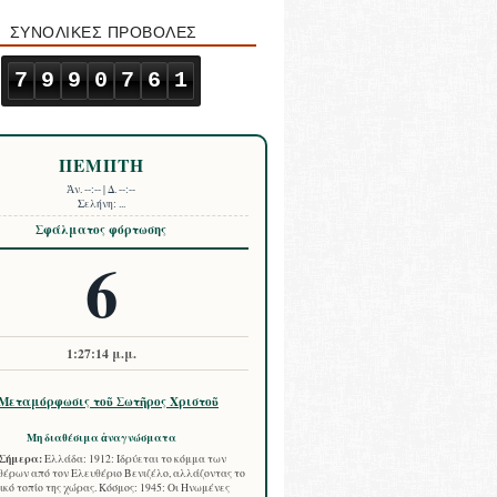
ΣΥΝΟΛΙΚΕΣ ΠΡΟΒΟΛΕΣ
7
9
9
0
7
6
1
ΠΕΜΠΤΗ
Ἀν.
--:--
| Δ.
--:--
Σελήνη:
...
Σφάλματος φόρτωσης
6
1:27:15 μ.μ.
Μεταμόρφωσις τοῦ Σωτῆρος Χριστοῦ
Μη διαθέσιμα ἀναγνώσματα
Σήμερα:
Ελλάδα: 1912: Ιδρύεται το κόμμα των
έρων από τον Ελευθέριο Βενιζέλο, αλλάζοντας το
ικό τοπίο της χώρας. Κόσμος: 1945: Οι Ηνωμένες