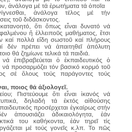
ν, ἀνάλογα μέ τά ἐρωτήματα τά ὁποῖα
γίγνεσθαι, ἀνάλογα τέλος μέ τήν
ώσεις τοῦ διδάσκοντος.
 κατανοητό, ὅτι ὅπως εἶναι δυνατό νά
φαλμένου ἤ ἐλλειποῦς μαθήματος, ἔτσι
υν καί πολλά εἴδη σωστοῦ καί πλήρους
αί δέν πρέπει νά ἀπαιτηθεῖ ἀπόλυτη
τοιο θά ζημίωνε τελικά τά παιδιά.
, νά ἐπιβραβεύεται ὁ ἐκπαιδευτικός ὁ
τα νά προσαρμόζει τόν βασικό κορμό τοῦ
τος σέ ὅλους τούς παράγοντες τούς
ι, ποιος θά ἀξιολογεῖ.
ίου; Πιστεύουμε ὅτι εἶναι ἱκανός νά
τυπικά, δηλαδή τά ἐκτός αἰθούσης
ἐκπαιδευτικός προσέρχεται ἐγκαίρως στήν
έν ἀπουσιάζει ἀδικαιολόγητα, ἐάν
κτικά του καθήκοντα, ἐάν τηρεῖ τίς
ργάζεται μέ τούς γονεῖς κ.λπ. Το πῶς