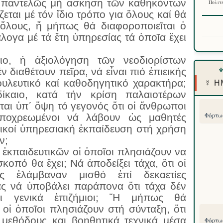
 παντελῶς μή ἄσκηση τῶν καθηκόντων
Πολιτε
εται μέ τόν ἴδιο τρόπο για ὅλους καί θά
 ὅλους, ἤ μήπως θά διαφοροποιεῖται ὁ
λογα μέ τά ἔτη ὑπηρεσίας τά ὁποῖα ἔχει
ιο, ἡ ἀξιολόγηση τῶν νεοδιορίστων
 διαθέτουν πεῖρα, νά εἶναι πιό ἐπιεικής
ουλευτικό καί καθοδηγητικό χαρακτήρα;
☿ Η
ίκαιο, κατά τήν κρίση παλαιοτέρων
αι ὑπ΄ ὄψη τό γεγονός ὅτι οἱ ἄνθρωποι
Φόρτωσ
ὑποχρεωμένοι νά λάβουν ὡς μαθητές
τικοί ὑπηρεσιακή ἐκπαίδευση στή χρήση
ν;
 ἐκπαιδευτικῶν οἱ ὁποῖοι πλησιάζουν να
κοπό θα ἔχει; Νά ἀποδείξει τάχα, ὅτι οἱ
ς ἐλάμβαναν μισθό ἐπί δεκαετίες
ας νά ὑποβάλει παράπονα ὅτι τάχα δέν
ναι γενικά ἐπιζήμιοι; Ἤ μήπως θά
ἱ ὁποῖοι πλησιάζουν στή σύνταξη, ὅτι
 μεθόδους και βοηθητικά τεχνικά μέσα
Φόρτωσ