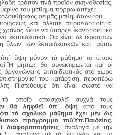
δηλαδή τρόπον τινά προϊόν σκηνοθεσίας,
μερινό του μάθημα πόρρω ἀπέχει;
κολουθήσεως σειρᾶς μαθημάτων του,
ποιήσεως καί ἄλλοτε ἀπροειδοποίητα,
ς χρόνος ὥστε νά ὑπάρξει ἱκανοποιητικό
να ἐκπαιδευτικό. Θά εἶναι δέ τεραστίων
η ὅλων τῶν ἐκπαιδευτικῶν κατ΄ αὐτόν
ι ὑπ΄ ὄψη μόνον τό μάθημα τό ὁποῖο
ικοί;Ἤ μήπως θα συνεκτιμῶνται καί οἱ
ες ὀργανώνει ὁ ἐκπαιδευτικός στό χῶρο
 ἐπιστημονική του κατάρτιση, περαιτέρω
κλπ; Πιστεύουμε ὅτι εἶναι σωστό νά
α
τό ὁποῖο ἀπασχολεῖ συχνά τούς
 ἄν θά ληφθεῖ ὑπ΄ ὄψη
ἀπό τούς
ς
ὅτι τό σχολικό μάθημα ἔχει μέν ὡς
λυτικό πρόγραμμα τοῦὙπ.Παιδείας,
ί διαφοροποιήσεις
, ἀνάλογα μέ τήν
ι
[2]
, ἀνάλογα μέ τό ἐπίπεδο καί τά