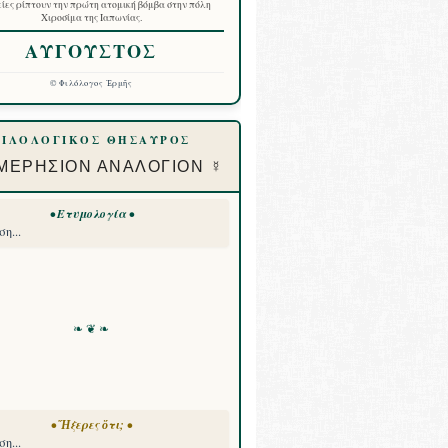
ίες ρίπτουν την πρώτη ατομική βόμβα στην πόλη
Χιροσίμα της Ιαπωνίας.
ΑΥΓΟΥΣΤΟΣ
©
Φιλόλογος Ἑρμῆς
ΦΙΛΟΛΟΓΙΚΟΣ ΘΗΣΑΥΡΟΣ
ΜΕΡΗΣΙΟΝ ΑΝΑΛΟΓΙΟΝ ☿
• Ετυμολογία •
η...
❧ ❦ ❧
• Ἤξερες ὅτι; •
η...