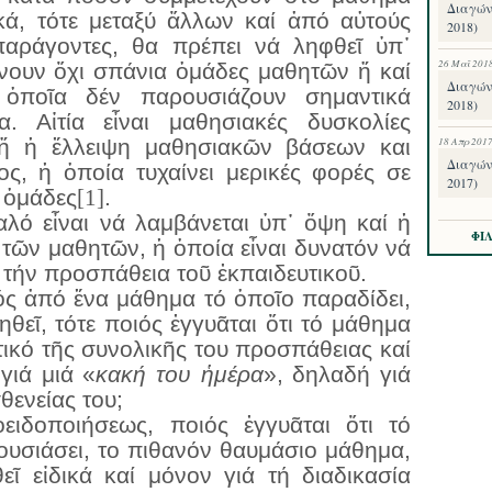
Διαγών
κά, τότε μεταξύ ἄλλων καί ἀπό αὐτούς
2018)
παράγοντες, θα πρέπει νά ληφθεῖ ὑπ᾽
26 Μαΐ 201
ίνουν ὄχι σπάνια ὁμάδες μαθητῶν ἤ καί
Διαγών
 ὁποῖα δέν παρουσιάζουν σημαντικά
2018)
α. Αἰτία εἶναι μαθησιακές δυσκολίες
ἤ ἡ ἔλλειψη μαθησιακῶν βάσεων και
18 Απρ 201
Διαγών
ς, ἡ ὁποία τυχαίνει μερικές φορές σε
2017)
 ὁμάδες
[1]
.
καλό εἶναι νά λαμβάνεται ὑπ᾽ ὄψη καί ἡ
ΦΙ
τῶν μαθητῶν, ἡ ὁποία εἶναι δυνατόν νά
 τήν προσπάθεια τοῦ ἐκπαιδευτικοῦ.
κός ἀπό ἕνα μάθημα τό ὁποῖο παραδίδει,
ηθεῖ, τότε ποιός ἐγγυᾶται ὅτι τό μάθημα
τικό τῆς συνολικῆς του προσπάθειας καί
γιά μιά «
κακή του ἡμέρα
», δηλαδή γιά
ενείας του;
ειδοποιήσεως, ποιός ἐγγυᾶται ὅτι τό
υσιάσει, το πιθανόν θαυμάσιο μάθημα,
εῖ εἰδικά καί μόνον γιά τή διαδικασία