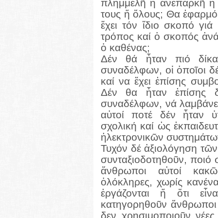
πλημμελῆ ἤ ἀνεπαρκῆ ἤ
τους ἤ ὅλους; Θα ἐφαρμόζ
ἔχει τόν ἴδιο σκοπό γιά
τρόπος καί ὁ σκοπός ἀνά
ὁ καθένας;
Δέν θά ἦταν πιό δίκα
συναδέλφων, οἱ ὁποῖοι δέν
καί να ἔχει ἐπίσης συμβ
Δέν θα ἦταν ἐπίσης δ
συναδέλφων, νά λαμβάνετ
αὐτοί ποτέ δέν ἦταν 
σχολική καί ὡς ἐκπαιδευ
ἠλεκτρονικῶν συστημάτω
Τυχόν δέ ἀξιολόγηση τῶν
συνταξιοδοτηθοῦν, ποιό σ
ἄνθρωποι αὐτοί κακῶ
ὁλόκληρες, χωρίς κανέν
ἐργάζονται ἤ ὅτι εἶ
κατηγορηθοῦν ἄνθρωποι ο
δεν χρησιμοποιοῦν νέες