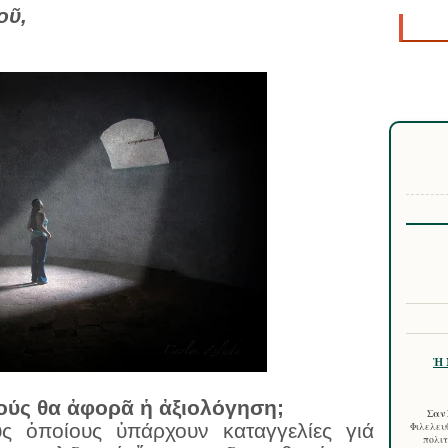
οῦ,
Ἡ 
ύς θα ἀφορᾶ ἡ ἀξιολόγηση;
Σαν 
ύς ὁποίους ὑπάρχουν καταγγελίες γιά
Φιλελευθ
πολιτ