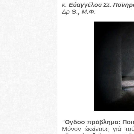
κ.
Εὐαγγέλου Στ. Πονηρ
Δρ Θ., Μ.Φ.
Ὄγδοο πρόβλημα: Ποιο
Μόνον ἐκείνους γιά το