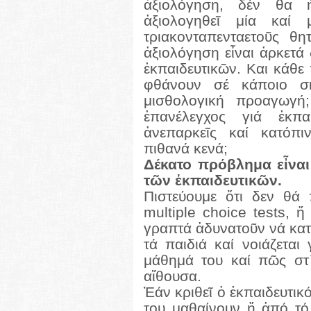
ἀξιολόγηση, δέν θα ἦ
ἀξιολογηθεῖ μία καί
τριακονταπενταετοῦς θ
ἀξιολόγηση εἶναι ἀρκετά
ἐκπαιδευτικῶν. Και κάθε
φθάνουν σέ κάποιο σ
μισθολογική προαγωγ
ἐπανέλεγχος γιά ἐκπα
ἀνεπαρκεῖς καί κατόπ
πιθανά κενά;
Δέκατο πρόβλημα εἶναι
τῶν ἐκπαιδευτικῶν.
Πιστεύουμε ὅτι δεν θά
multiple
choice
tests
, ἤ
γραπτά ἀδυνατοῦν νά κατ
τά παιδιά καί νοιάζεται
μάθημά του καί πῶς στ᾽
αἴθουσα.
Ἐάν κριθεῖ ὁ ἐκπαιδευτικ
του μαθαίνουν ἤ ἀπό τ