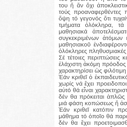
του ἤ ἄν ὄχι ἀποκλειστι
τούς προαναφερθέντες 
ὄψη τό γεγονός ὅτι τυχα
τμήματα ὁλόκληρα, τά
μαθησιακά ἀποτελέσματ
συγκεκριμένων ἀτόμων 
μαθησιακοῦ ἐνδιαφέροντο
ὁλόκληρες πληθυσμιακές
Σέ τέτοιες περιπτώσεις 
ἐλάχιστη ἀκόμη πρόοδος 
χαρακτηρίσει ὡς φιλότιμη
Ἐάν κριθεῖ ὁ ἐκπαιδευτι
χωρίς νά ἔχει προειδοποι
αὐτό θά εἶναι χαρακτηρισ
δέν θα πρόκειται ἁπλῶς 
μιά φάση κοπώσεως ἤ ἀσθ
Ἐάν κριθεῖ κατόπιν προ
μάθημα τό ὁποῖο θά παρο
δέν θα ἔχει προετοιμασθ