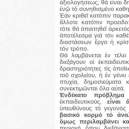
ἀξιολογήσεως, θά εἶναι 
ἐνῷ τό συνηθισμένο καθη
Ἐάν κριθεῖ κατόπιν παρα
ἄλλοτε κατόπιν προειδο
τότε θά ἀπαιτηθεῖ ἀρκετό
ἀποτέλεσμα γιά τόν καθέ
διαστάσεων ἔργο ἡ κρίσ
τόν τρόπο.
Θά λαμβάνεται ἐν τέλε
διεξάγουν οἱ ἐκπαιδευτ
δραστηριότητες τίς ὁποῖ
τοῦ σχολείου, ἡ ἐν γένει
πτυχία, δημοσιεύματα 
συνεκτιμῶνται ὅλα αὐτά.
Ἑνδέκατο πρόβλημ
ἐκπαιδευτικούς,
εἶναι
ὑπευθύνους τό γεγονό
βασικό κορμό τό ἀνα
ὅμως περιλαμβάνει κα
περιοχή ὅπου διεξάγετα