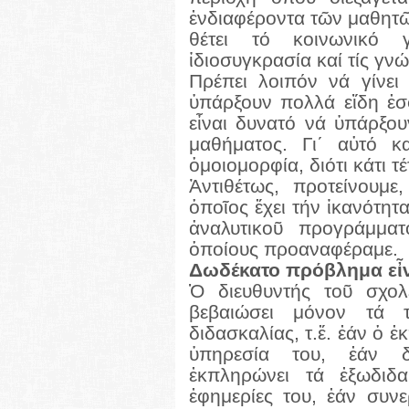
ἐνδιαφέροντα τῶν μαθητῶ
θέτει τό κοινωνικό 
ἰδιοσυγκρασία καί τίς γν
Πρέπει λοιπόν νά γίνει
ὑπάρξουν πολλά εἴδη ἐσ
εἶναι δυνατό νά ὑπάρξο
μαθήματος. Γι΄ αὐτό κ
ὁμοιομορφία, διότι κάτι τέ
Ἀντιθέτως, προτείνουμε
ὁποῖος ἔχει τήν ἱκανότη
ἀναλυτικοῦ προγράμμα
ὁποίους προαναφέραμε.
Δωδέκατο πρόβλημα εἶνα
Ὁ διευθυντής τοῦ σχολε
βεβαιώσει μόνον τά 
διδασκαλίας, τ.ἔ. ἐάν ὁ 
ὑπηρεσία του, ἐάν δ
ἐκπληρώνει τά ἐξωδιδα
ἐφημερίες του, ἐάν συνε