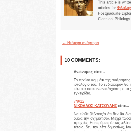
This article is writ
articles for
Φιλόλογ
Postgraduate Diplo
Classical Philology
← Νεότερη ανάρτηση
10 COMMENTS:
Ανώνυμος είπε...
To πρώτο κομμάτι της ανάρτησης 
ιστολόγιό του. Το ενδιαφέρον θα
κάποια επικοινωνία/σχέση με το
εγχειρίδιο.
7/9/12
ΝΙΚΟΛΑΟΣ ΚΑΤΣΟΥΛΗΣ
είπε...
Να είσθε βέβαιος/α ότι δεν θα δι
όμως την σχηματίσω. Μέχρι τώρα 
προχτές. Εσείς όμως όπως μιλάτε
τέτοιο, δεν την λέτε δημοσίως, ί