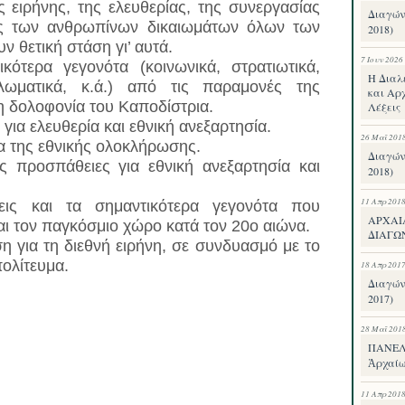
ς ειρήνης, της ελευθερίας, της συνεργασίας
Διαγών
ς των ανθρωπίνων δικαιωμάτων όλων των
2018)
 θετική στάση γι’ αυτά.
7 Ιουν 2026
ότερα γεγονότα (κοινωνικά, στρατιωτικά,
Η Διαλ
ιπλωματικά, κ.ά.) από τις παραμονές της
και Αρχ
η δολοφονία του Καποδίστρια.
Λέξεις
για ελευθερία και εθνική ανεξαρτησία.
26 Μαΐ 201
α της εθνικής ολοκλήρωσης.
Διαγών
ίς προσπάθειες για εθνική ανεξαρτησία και
2018)
11 Απρ 201
εις και τα σημαντικότερα γεγονότα που
ΑΡΧΑΙ
αι τον παγκόσμιο χώρο κατά τον 20ο αιώνα.
ΔΙΑΓΩΝ
η για τη διεθνή ειρήνη, σε συνδυασμό με το
ολίτευμα.
18 Απρ 201
Διαγών
2017)
28 Μαΐ 201
ΠΑΝΕΛΛ
Ἀρχαίω
11 Απρ 201