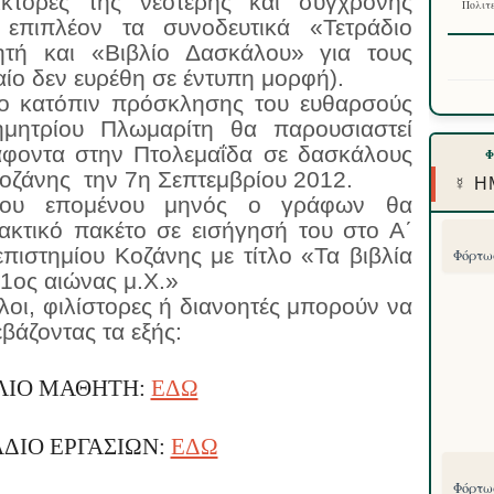
δάκτορες της νεότερης και σύγχρονης
Πολιτε
ν επιπλέον τα συνοδευτικά «Τετράδιο
τή και «Βιβλίο Δασκάλου» για τους
ταίο δεν ευρέθη σε έντυπη μορφή).
το κατόπιν πρόσκλησης του ευθαρσούς
μητρίου Πλωμαρίτη θα παρουσιαστεί
φοντα στην Πτολεμαΐδα σε δασκάλους
Κοζάνης την 7η Σεπτεμβρίου 2012.
☿ Η
του επομένου μηνός ο γράφων θα
δακτικό πακέτο σε εισήγησή του στο Α΄
πιστημίου Κοζάνης με τίτλο «Τα βιβλία
Φόρτωσ
21ος αιώνας μ.Χ.»
λοι, φιλίστορες ή διανοητές μπορούν να
βάζοντας τα εξής:
ΛΊΟ ΜΑΘΗΤΉ:
ΕΔΩ
ΔΙΟ ΕΡΓΑΣΙΏΝ:
ΕΔΩ
Φόρτωσ