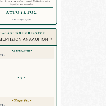
ίες ρίπτουν την πρώτη ατομική βόμβα στην πόλη
Χιροσίμα της Ιαπωνίας.
ΑΥΓΟΥΣΤΟΣ
©
Φιλόλογος Ἑρμῆς
ΦΙΛΟΛΟΓΙΚΟΣ ΘΗΣΑΥΡΟΣ
ΜΕΡΗΣΙΟΝ ΑΝΑΛΟΓΙΟΝ ☿
• Ετυμολογία •
η...
❧ ❦ ❧
• Ἤξερες ὅτι; •
η...