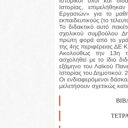
ιστορικοί όλοι και δι
Ιστορίας, επιμελήθηκα
Εργασιών» για το μαθη
εκπαιδευτικούς (το τελευ
Το διδακτικό αυτό πακέ
σχολικού συμβούλου Δη
πρώτη φορά από το γρά
της 4ης περιφέρειας ΔΕ 
Ακολούθως την 13η 
ασχοληθεί με το ίδιο δι
εξάμηνο του Λαϊκού Πανε
Ιστορίας του Δημοτικού: 
Οι ενδιαφερόμενοι δάσκα
μελετήσουν σχετικώς κατε
ΒΙΒ
ΤΕΤΡΆ