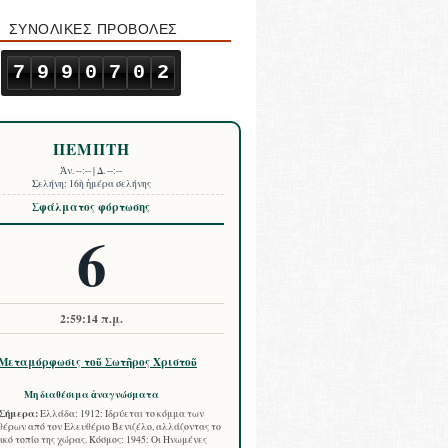
ΣΥΝΟΛΙΚΕΣ ΠΡΟΒΟΛΕΣ
7
9
9
0
7
0
2
ΠΕΜΠΤΗ
Ἀν.
--:--
| Δ.
--:--
Σελήνη:
16ὴ ἡμέρα σελήνης
Σφάλματος φόρτωσης
6
2:59:15 π.μ.
Μεταμόρφωσις τοῦ Σωτῆρος Χριστοῦ
Μη διαθέσιμα ἀναγνώσματα
Σήμερα:
Ελλάδα: 1912: Ιδρύεται το κόμμα των
έρων από τον Ελευθέριο Βενιζέλο, αλλάζοντας το
ικό τοπίο της χώρας. Κόσμος: 1945: Οι Ηνωμένες