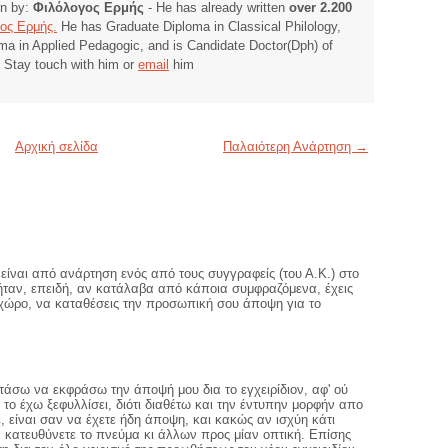
ten by:
Φιλόλογος Ερμής
- He has already written
over 2.200
ος Ερμής.
He has Graduate Diploma in Classical Philology,
ma in Applied Pedagogic, and is Candidate Doctor(Dph) of
. Stay touch with him or
email
him
Αρχική σελίδα
Παλαιότερη Ανάρτηση →
είναι από ανάρτηση ενός από τους συγγραφείς (του Α.Κ.) στο
 ήταν, επειδή, αν κατάλαβα από κάποια συμφραζόμενα, έχεις
 χώρο, να καταθέσεις την προσωπική σου άποψη για το
στάσω να εκφράσω την άποψή μου δια το εγχειρίδιον, αφ' ού
το έχω ξεφυλλίσει, διότι διαθέτω και την έντυπην μορφήν απο
, είναι σαν να έχετε ήδη άποψη, και κακώς αν ισχύη κάτι
να κατευθύνετε το πνεύμα κι άλλων προς μίαν οπτική. Επίσης