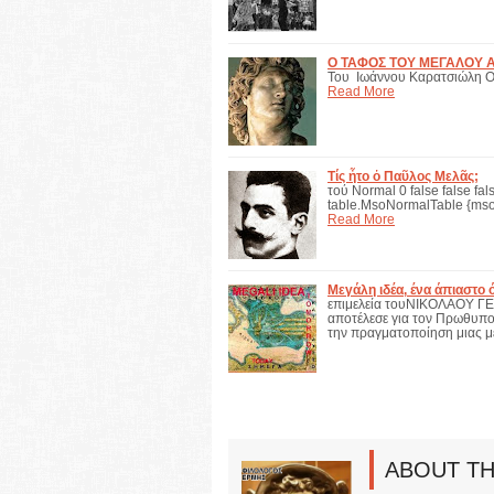
Ο ΤΑΦΟΣ ΤΟΥ ΜΕΓΑΛΟΥ
Του Ιωάννου Καρατσιώλ
Read More
Τίς ἦτο ὁ Παῦλος Μελᾶς;
τού Normal 0 false false fals
table.MsoNormalTable {mso
Read More
Μεγάλη ιδέα, ένα άπιαστο 
επιμελεία τουΝΙΚΟΛΑΟΥ ΓΕ
αποτέλεσε για τον Πρωθυπου
την πραγματοποίηση μιας μ
ABOUT T