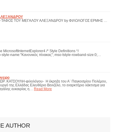
 ΑΛΕΞΑΝΔΡΟΥ
η Ο ΤΑΦΟΣ ΤΟΥ ΜΕΓΑΛΟΥ ΑΛΕΞΑΝΔΡΟΥ by ΦΙΛΟΛΟΓΟΣ ΕΡΜΗΣ …
e MicrosoftInternetExplorer4 /* Style Definitions */
-style-name:"Κανονικός πίνακας"; mso-tstyle-rowband-size:0;…
όνειρο
ΩΡ. ΚΑΤΣΟΥΛΗ-φιλολόγου- Η έκρηξη του Α΄ Παγκοσμίου Πολέμου,
ργό της Ελλάδας Ελευθέριο Βενιζέλο, το εναρκτήριο λάκτισμα για
εγάλης ευκαιρίας η…
Read More
HE AUTHOR