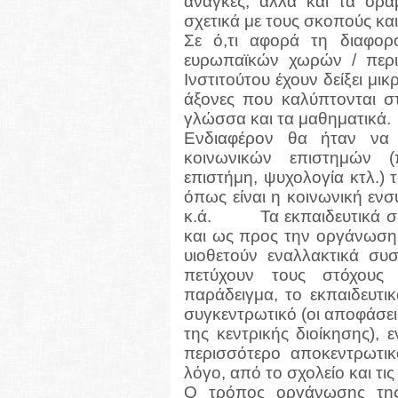
ανάγκες, αλλά και τα ορ
σχετικά με τους σκοπούς και
Σε ό,τι αφορά τη διαφο
ευρωπαϊκών χωρών / περιο
Ινστιτούτου έχουν δείξει μ
άξονες που καλύπτονται σ
γλώσσα και τα μαθηματικά.
Ενδιαφέρον θα ήταν να 
κοινωνικών επιστημών (π
επιστήμη, ψυχολογία κτλ.) τ
όπως είναι η κοινωνική ενσ
κ.ά.
Τα εκπαιδευτικά 
και ως προς την οργάνωση 
υιοθετούν εναλλακτικά συ
πετύχουν τους στόχους τ
παράδειγμα, το εκπαιδευτι
συγκεντρωτικό (οι αποφάσει
της κεντρικής διοίκησης), 
περισσότερο αποκεντρωτικ
λόγο, από το σχολείο και τις
Ο τρόπος οργάνωσης της 