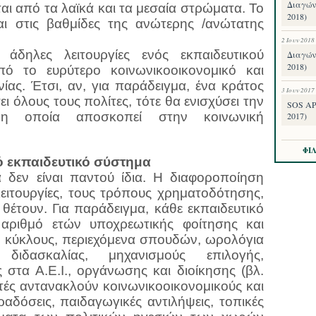
Διαγών
ι από τα λαϊκά και τα μεσαία στρώματα. Το
2018)
αι στις βαθμίδες της ανώτερης /ανώτατης
2 Ιουν 2018
 άδηλες λειτουργίες ενός εκπαιδευτικού
Διαγών
2018)
πό το ευρύτερο κοινωνικοοικονομικό και
νίας. Έτσι, αν, για παράδειγμα, ένα κράτος
3 Ιουν 2017
ι όλους τους πολίτες, τότε θα ενισχύσει την
SOS Α
ία η οποία αποσκοπεί στην κοινωνική
2017)
ΦΙ
ό εκπαιδευτικό σύστημα
 δεν είναι παντού ίδια. Η διαφοροποίηση
λειτουργίες, τους τρόπους χρηματοδότησης,
θέτουν. Για παράδειγμα, κάθε εκπαιδευτικό
 αριθμό ετών υποχρεωτικής φοίτησης και
ι κύκλους, περιεχόμενα σπουδών, ωρολόγια
διδασκαλίας, μηχανισμούς επιλογής,
τα Α.Ε.Ι., οργάνωσης και διοίκησης (βλ.
υτές αντανακλούν κοινωνικοοικονομικούς και
αδόσεις, παιδαγωγικές αντιλήψεις, τοπικές