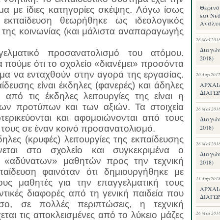
Θερινό 
ομα με ίδιες κατηγορίες σκέψης. Λόγω ίσως
και Νεό
 εκπαίδευση θεωρήθηκε ως ιδεολογικός
Ανάλυ
της κοινωνίας (και μάλιστα αναπαραγωγής
26 Μαΐ 201
Διαγών
γελματικό προσανατολισμό του ατόμου.
2018)
πούμε ότι το σχολείο «διανέμει» προσόντα
μα να ενταχθούν στην αγορά της εργασίας.
20 Απρ 201
αίδευσης είναι έκδηλες (φανερές) και άδηλες
ΑΡΧΑΙ
ΔΙΑΓΩ
 από τις έκδηλες λειτουργίες της είναι η
ων προτύπων και των αξιών. Τα στοιχεία
26 Μαΐ 201
ερικεύονται και αφομοιώνονται από τους
Διαγών
 τους σε έναν κοινό προσανατολισμό.
2018)
ηλες (κρυφές) λειτουργίες της εκπαίδευσης
26 Μαΐ 201
νεται στο σχολείο και συγκεκριμένα ο
Διαγών
 «αδύνατων» μαθητών προς την τεχνική
2018)
παίδευση φαινόταν ότι δημιουργήθηκε με
11 Απρ 201
ους μαθητές για την επαγγελματική τους
ΑΡΧΑΙ
ντικές διαφορές από τη γενική παιδεία που
ΔΙΑΓΩΝ
σο, σε πολλές περιπτώσεις, η τεχνική
εται τις αποκλεισμένες από το λύκειο μάζες
26 Μαΐ 201