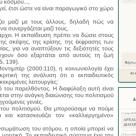
 κόσμου...,
γεί, έτσι ώστε να είναι παραγωγικό στο χώρο
ζει μαζί με τους άλλους, δηλαδή πώς να
 να συνεργάζεται μαζί τους,
άρχει. Η εκπαίδευση πρέπει να δώσει στους
ης σκέψης, της κρίσης, της έκφρασης των
ας, για να αναπτύξουν τις δεξιότητές τους
έγχουν όσο εξαρτάται από αυτούς τη ζωή
, 139).
Φόρτωσ
ντιμπέρ (2000:110), η κοινωνιολογία έχει
ΦΙ
κριτική της ανάλυση ότι ο εκπαιδευτικός
εκριμένες λειτουργίες:
μό του παρελθόντος. Η διαφύλαξη αυτή είναι
εται στην ανάγκη διαιώνισης του πολιτισμού
Δ
γούμενες γενιές.
η του πολιτισμού. Θα μπορούσαμε να πούμε
13 Απρ 201
ι και κατασκευάζει τον «καλλιεργημένο»
ΑΡΧΑΙ
ΔΙΑΓΩ
ενσωμάτωση του ατόμου, η οποία μπορεί να
 νοητική. Το εκπαιδευτικό σύστημα έχει την
25 Ιουλ 202