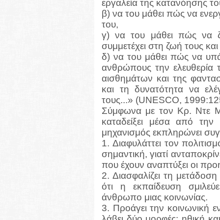
εργαλεία της κατανόησης του
β) να του μάθει πώς να ενερ
του,
γ) να του μάθει πώς να 
συμμετέχει στη ζωή τους και
δ) να του μάθει πώς να υπ
ανθρώπους την ελευθερία τ
αισθημάτων και της φαντασί
και τη δυνατότητα να ελ
τους...» (UNESCO, 1999:125
Σύμφωνα με τον Κρ. Ντε Μο
καταδείξει μέσα από την 
μηχανισμός εκπληρώνει συγκ
1. Διαφυλάττει τον πολιτισ
σημαντική, γιατί ανταποκρίν
που έχουν αναπτύξει οι προη
2. Διασφαλίζει τη μετάδοσ
ότι η εκπαίδευση σμιλεύε
άνθρωπο μιας κοινωνίας.
3. Προάγει την κοινωνική 
λάβει δύο μορφές: ηθική και