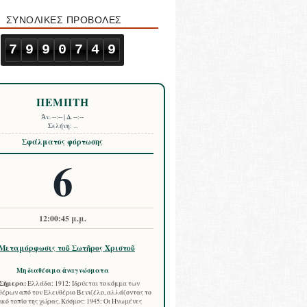
ΣΥΝΟΛΙΚΕΣ ΠΡΟΒΟΛΕΣ
7
9
9
0
7
4
9
ΠΕΜΠΤΗ
Ἀν.
--:--
| Δ.
--:--
Σελήνη:
...
Σφάλματος φόρτωσης
6
12:00:47 μ.μ.
Μεταμόρφωσις τοῦ Σωτῆρος Χριστοῦ
Μη διαθέσιμα ἀναγνώσματα
Σήμερα:
Ελλάδα: 1912: Ιδρύεται το κόμμα των
έρων από τον Ελευθέριο Βενιζέλο, αλλάζοντας το
ικό τοπίο της χώρας. Κόσμος: 1945: Οι Ηνωμένες