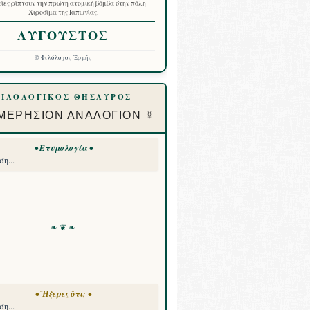
ίες ρίπτουν την πρώτη ατομική βόμβα στην πόλη
Χιροσίμα της Ιαπωνίας.
ΑΥΓΟΥΣΤΟΣ
©
Φιλόλογος Ἑρμῆς
ΦΙΛΟΛΟΓΙΚΟΣ ΘΗΣΑΥΡΟΣ
ΜΕΡΗΣΙΟΝ ΑΝΑΛΟΓΙΟΝ ☿
• Ετυμολογία •
η...
❧ ❦ ❧
• Ἤξερες ὅτι; •
η...