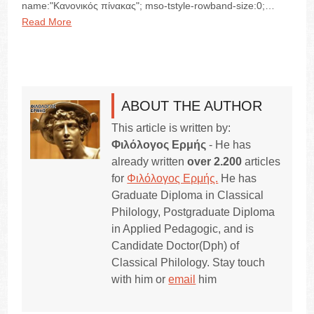
name:"Κανονικός πίνακας"; mso-tstyle-rowband-size:0;…
Read More
ABOUT THE AUTHOR
This article is written by:
Φιλόλογος Ερμής
- He has
already written
over 2.200
articles
for
Φιλόλογος Ερμής.
He has
Graduate Diploma in Classical
Philology, Postgraduate Diploma
in Applied Pedagogic, and is
Candidate Doctor(Dph) of
Classical Philology. Stay touch
with him or
email
him