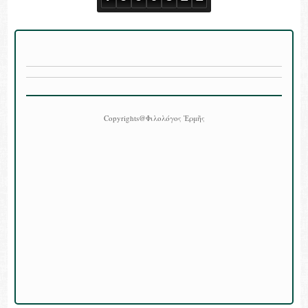
Copyrights@Φιλολόγος Ἑρμῆς