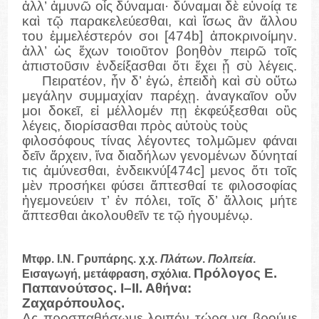
ἀλλ’ ἀμυνῶ οἷς δύναμαι· δύναμαι δὲ εὐνοίᾳ τε
καὶ τῷ παρακελεύεσθαι, καὶ ἴσως ἂν ἄλλου
του ἐμμελέστερόν σοι [474b] ἀποκρινοίμην.
ἀλλ’ ὡς ἔχων τοιοῦτον βοηθὸν πειρῶ τοῖς
ἀπιστοῦσιν ἐνδείξασθαι ὅτι ἔχει ᾗ σὺ λέγεις.
Πειρατέον, ἦν δ’ ἐγώ, ἐπειδὴ καὶ σὺ οὕτω
μεγάλην συμμαχίαν παρέχῃ. ἀναγκαῖον οὖν
μοι δοκεῖ, εἰ μέλλομέν πῃ ἐκφεύξεσθαι οὓς
λέγεις, διορίσασθαι πρὸς αὐτοὺς τοὺς
φιλοσόφους τίνας λέγοντες τολμῶμεν φάναι
δεῖν ἄρχειν, ἵνα διαδήλων γενομένων δύνηταί
τις ἀμύνεσθαι, ἐνδεικνύ[474c] μενος ὅτι τοῖς
μὲν προσήκει φύσει ἅπτεσθαί τε φιλοσοφίας
ἡγεμονεύειν τ’ ἐν πόλει, τοῖς δ’ ἄλλοις μήτε
ἅπτεσθαι ἀκολουθεῖν τε τῷ ἡγουμένῳ.
Μτφρ. Ι.Ν. Γρυπάρης. χ.χ.
Πλάτων
.
Πολιτεία
.
Πρόλογος Ε.
Εισαγωγή, μετάφραση, σχόλια.
Παπανούτσος. Ι–ΙΙ. Αθήνα:
Ζαχαρόπουλος.
Ας προσπαθήσωμε λοιπόν τώρα να βρούμε