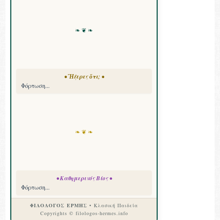
❧ ❦ ❧
• Ἤξερες ὅτι; •
Φόρτωση...
❧ ❦ ❧
• Καθημερινός Βίος •
Φόρτωση...
ΦΙΛΟΛΟΓΟΣ ΕΡΜΗΣ
• Κλασική Παιδεία
Copyrights © filologos-hermes.info