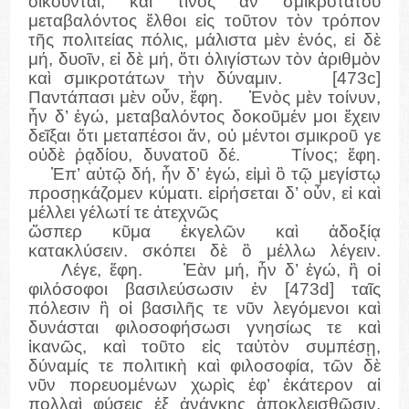
οἰκοῦνται, καὶ τίνος ἂν σμικροτάτου
μεταβαλόντος ἔλθοι εἰς τοῦτον τὸν τρόπον
τῆς πολιτείας πόλις, μάλιστα μὲν ἑνός, εἰ δὲ
μή, δυοῖν, εἰ δὲ μή, ὅτι ὀλιγίστων τὸν ἀριθμὸν
καὶ σμικροτάτων τὴν δύναμιν. [473c]
Παντάπασι μὲν οὖν, ἔφη. Ἑνὸς μὲν τοίνυν,
ἦν δ’ ἐγώ, μεταβαλόντος δοκοῦμέν μοι ἔχειν
δεῖξαι ὅτι μεταπέσοι ἄν, οὐ μέντοι σμικροῦ γε
οὐδὲ ῥᾳδίου, δυνατοῦ δέ. Τίνος; ἔφη.
Ἐπ’ αὐτῷ δή, ἦν δ’ ἐγώ, εἰμὶ ὃ τῷ μεγίστῳ
προσῃκάζομεν κύματι. εἰρήσεται δ’ οὖν, εἰ καὶ
μέλλει γέλωτί τε ἀτεχνῶς
ὥσπερ κῦμα ἐκγελῶν καὶ ἀδοξίᾳ
κατακλύσειν. σκόπει δὲ ὃ μέλλω λέγειν.
Λέγε, ἔφη. Ἐὰν μή, ἦν δ’ ἐγώ, ἢ οἱ
φιλόσοφοι βασιλεύσωσιν ἐν [473d] ταῖς
πόλεσιν ἢ οἱ βασιλῆς τε νῦν λεγόμενοι καὶ
δυνάσται φιλοσοφήσωσι γνησίως τε καὶ
ἱκανῶς, καὶ τοῦτο εἰς ταὐτὸν συμπέσῃ,
δύναμίς τε πολιτικὴ καὶ φιλοσοφία, τῶν δὲ
νῦν πορευομένων χωρὶς ἐφ’ ἑκάτερον αἱ
πολλαὶ φύσεις ἐξ ἀνάγκης ἀποκλεισθῶσιν,