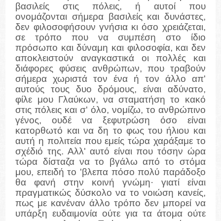
βασιλείς στις πόλεις, ή αυτοί που
ονομάζονται σήμερα βασιλείς και δυνάστες,
δεν φιλοσοφήσουν γνήσια κι όσο χρειάζεται,
σε τρόπο που να συμπέση στο ίδιο
πρόσωπο και δύναμη και φιλοσοφία, και δεν
αποκλειστούν αναγκαστικά οι πολλές και
διάφορες φύσεις ανθρώπων, που τραβούν
σήμερα χωριστά τον ένα ή τον άλλο απ'
αυτούς τους δυο δρόμους, είναι αδύνατο,
φίλε μου Γλαύκων, να σταματήση το κακό
στις πόλεις και σ' όλο, νομίζω, το ανθρώπινο
γένος, ουδέ να ξεφυτρώση όσο είναι
κατορθωτό και να δη το φως του ήλιου και
αυτή η πολιτεία που εμείς τώρα χαράξαμε το
σχέδιό της. Αλλ' αυτό είναι που τόσην ώρα
τώρα δίσταζα να το βγάλω από το στόμα
μου, επειδή το 'βλεπα πόσο πολύ παράδοξο
θα φανή στην κοινή γνώμη· γιατί είναι
πραγματικώς δύσκολο να το νοιώση κανείς,
πως με κανέναν άλλο τρόπο δεν μπορεί να
υπάρξη ευδαιμονία ούτε για τα άτομα ούτε