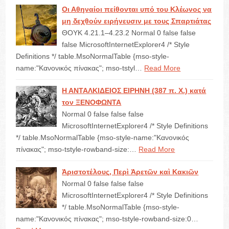
Οι Αθηναίοι πείθονται υπό του Κλέωνος να
μη δεχθούν ειρήνευσιν με τους Σπαρτιάτας
ΘΟΥΚ 4.21.1–4.23.2 Normal 0 false false
false MicrosoftInternetExplorer4 /* Style
Definitions */ table.MsoNormalTable {mso-style-
name:"Κανονικός πίνακας"; mso-tstyl…
Read More
Η ΑΝΤΑΛΚΙΔΕΙΟΣ ΕΙΡΗΝΗ (387 π. Χ.) κατά
τον ΞΕΝΟΦΩΝΤΑ
Normal 0 false false false
MicrosoftInternetExplorer4 /* Style Definitions
*/ table.MsoNormalTable {mso-style-name:"Κανονικός
πίνακας"; mso-tstyle-rowband-size:…
Read More
Ἀριστοτέλους, Περὶ Ἀρετῶν καὶ Κακιῶν
Normal 0 false false false
MicrosoftInternetExplorer4 /* Style Definitions
*/ table.MsoNormalTable {mso-style-
name:"Κανονικός πίνακας"; mso-tstyle-rowband-size:0…