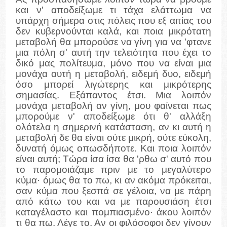
και ν' αποδείξωμε τι τάχα ελάττωμα να
υπάρχη σήμερα στις πόλεις που εξ αιτίας του
δεν κυβερνούνται καλά, και ποια μικρότατη
μεταβολή θα μπορούσε να γίνη για να 'φτανε
μια πόλη σ' αυτή την τελειότητα που έχει το
δικό μας πολίτευμα, μόνο που να είναι μια
μονάχα αυτή η μεταβολή, ειδεμή δυο, ειδεμή
όσο μπορεί λιγώτερης και μικρότερης
σημασίας. Εξάπαντος έτσι. Μια λοιπόν
μονάχα μεταβολή αν γίνη, μου φαίνεται πως
μπορούμε ν' αποδείξωμε ότι θ' αλλάξη
ολότελα η σημερινή κατάσταση, αν κι αυτή η
μεταβολή δε θα είναι ούτε μικρή, ούτε εύκολη,
δυνατή όμως οπωσδήποτε. Και ποια λοιπόν
είναι αυτή; Τώρα ίσα ίσα θα 'ρθω σ' αυτό που
το παρομοιάζαμε πριν με το μεγαλύτερο
κύμα· όμως θα το πω, κι αν ακόμα πρόκειται,
σαν κύμα που ξεσπά σε γέλοια, να με πάρη
από κάτω του και να με παρουσιάση έτσι
καταγέλαστο και πομπιασμένο· άκου λοιπόν
τι θα πω. Λέγε το. Αν οι φιλόσοφοι δεν γίνουν