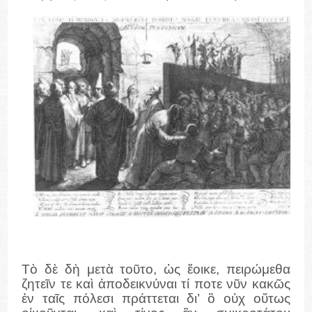
Τὸ δὲ δὴ μετὰ τοῦτο, ὡς ἔοικε, πειρώμεθα
ζητεῖν τε καὶ ἀποδεικνύναι τί ποτε νῦν κακῶς
ἐν ταῖς πόλεσι πράττεται δι’ ὃ οὐχ οὕτως