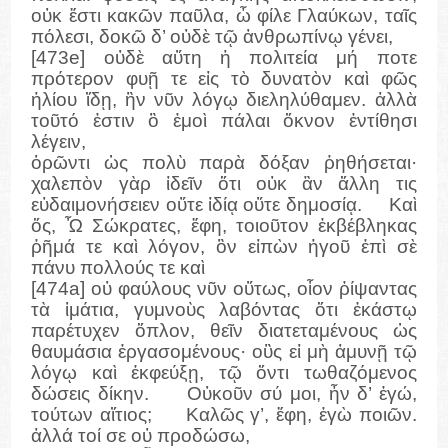
οὐκ ἔστι κακῶν παῦλα, ὦ φίλε Γλαύκων, ταῖς
πόλεσι, δοκῶ δ’ οὐδὲ τῷ ἀνθρωπίνῳ γένει,
[473e] οὐδὲ αὕτη ἡ πολιτεία μή ποτε
πρότερον φυῇ τε εἰς τὸ δυνατὸν καὶ φῶς
ἡλίου ἴδῃ, ἣν νῦν λόγῳ διεληλύθαμεν. ἀλλὰ
τοῦτό ἐστιν ὃ ἐμοὶ πάλαι ὄκνον ἐντίθησι
λέγειν,
ὁρῶντι ὡς πολὺ παρὰ δόξαν ῥηθήσεται·
χαλεπὸν γὰρ ἰδεῖν ὅτι οὐκ ἂν ἄλλη τις
εὐδαιμονήσειεν οὔτε ἰδίᾳ οὔτε δημοσίᾳ. Καὶ
ὅς, Ὦ Σώκρατες, ἔφη, τοιοῦτον ἐκβέβληκας
ῥῆμά τε καὶ λόγον, ὃν εἰπὼν ἡγοῦ ἐπὶ σὲ
πάνυ πολλούς τε καὶ
[474a] οὐ φαύλους νῦν οὕτως, οἷον ῥίψαντας
τὰ ἱμάτια, γυμνοὺς λαβόντας ὅτι ἑκάστῳ
παρέτυχεν ὅπλον, θεῖν διατεταμένους ὡς
θαυμάσια ἐργασομένους· οὓς εἰ μὴ ἀμυνῇ τῷ
λόγῳ καὶ ἐκφεύξῃ, τῷ ὄντι τωθαζόμενος
δώσεις δίκην. Οὐκοῦν σύ μοι, ἦν δ’ ἐγώ,
τούτων αἴτιος; Καλῶς γ’, ἔφη, ἐγὼ ποιῶν.
ἀλλά τοί σε οὐ προδώσω,