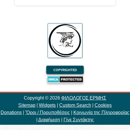
COPYRIGHTED
Copyright ©
2026
ΦΙΛΟΛΟΓΟΣ ΕΡΜΗΣ
Sitemap
|
Widgets
|
Custom Search
|
Cookies
Donations
|
Ὃροι / Προυποθέσεις
|
Κοινωνία της Πληροφορίας
|
Διαφήμιση
|
Γίνε Συντάκτης