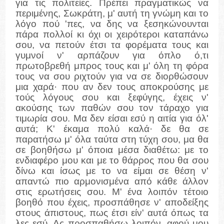
για τις πολιτείες. Πρέπει πραγματικώς να
περιμένης, Σωκράτη, μ' αυτή τη γνώμη και το
λόγο πού 'πες, να δης να ξεσηκώνουνται
πάρα πολλοί κι όχι οι χειρότεροι καταπάνω
σου, να πετούν έτσι τα φορέματα τους και
γυμνοί ν' αρπάζουν για όπλο ό,τι
πρωτοβρεθή μπρος τους και μ' όλη τη φόρα
τους να σου ριχτούν για να σε διορθώσουν
μια χαρά· που αν δεν τους αποκρούσης με
τούς λόγους σου και ξεφύγης, έχεις ν'
ακούσης των παθών σου τον τάραχο για
τιμωρία σου. Μα δεν είσαι εσύ η αιτία για όλ'
αυτά; Κ' έκαμα πολύ καλά· δε θα σε
παρατήσω μ' όλα ταύτα στη τύχη σου, μα θα
σε βοηθήσω μ' όποια μέσα διαθέτω: με το
ενδιαφέρο μου και με το θάρρος που θα σου
δίνω και ίσως με το να είμαι σε θέση ν'
απαντώ πιο αρμονισμένα από κάθε άλλον
στις ερωτήσεις σου. Μ' ένα λοιπόν τέτοιο
βοηθό που έχεις, προσπάθησε ν' αποδείξης
στους άπιστους, πως έτσι είν' αυτά όπως τα
λες εσύ. Ας προσπαθήσω λοιπόν, αφού μου