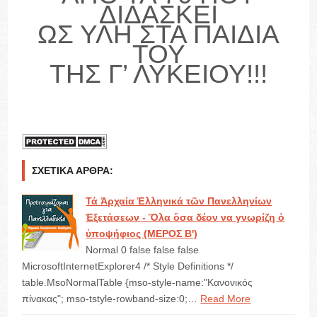
ΔΙΔΑΣΚΕΙ
ΩΣ ΥΛΗ ΣΤΑ ΠΑΙΔΙΑ
ΤΟΥ
ΤΗΣ Γ’ ΛΥΚΕΙΟΥ!!!
ΣΧΕΤΙΚΆ ΆΡΘΡΑ:
Τά Ἀρχαία Ἑλληνικά τῶν Πανελληνίων
Ἐξετάσεων - Ὅλα ὅσα δέον να γνωρίζη ὁ
ὑποψήφιος (ΜΕΡΟΣ B')
Normal 0 false false false
MicrosoftInternetExplorer4 /* Style Definitions */
table.MsoNormalTable {mso-style-name:"Κανονικός
πίνακας"; mso-tstyle-rowband-size:0;…
Read More