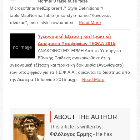
Normal 0 false false false
MicrosoftInternetExplorer4 /* Style Definitions */
table.MsoNormalTable {mso-style-name:"Κανονικός
πίνακας"; mso-tstyle-rowband-si…
Read More
Υγειονομική Εξέταση και Πρακτική
Δοκιμασία Υποψηφίων ΤΕΦΑΑ 2015
ΑΝΑΚΟΙΝΩΣΕΙΣ ΕΡΜΗ Από το Υπουργείο
Εθνικής Παιδείας ανακοινώθηκε ότι η
υγειονομική εξέταση και πρακτική δοκιμασία (Αγωνίσματα)
των υποψηφίων για τα Τ.Ε.Φ.Α.Α., ορίζονται το διάστημα από
την Δευτέρα 15 Ιουνίου 2015 μέχρ…
Read More
ABOUT THE AUTHOR
This article is written by:
Φιλόλογος Ερμής
- He has