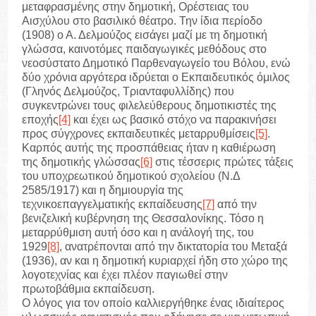
μεταφρασμένης στην δημοτική, Ορέστειας του
Αισχύλου στο βασιλικό θέατρο. Την ίδια περίοδο
(1908) ο Α. Δελμούζος εισάγει μαζί με τη δημοτική
γλώσσα, καινοτόμες παιδαγωγικές μεθόδους στο
νεοσύστατο Δημοτικό Παρθεναγωγείο του Βόλου, ενώ
δύο χρόνια αργότερα ιδρύεται ο Εκπαιδευτικός όμιλος
(Γληνός Δελμούζος, Τριανταφυλλίδης) που
συγκεντρώνει τους φιλελεύθερους δημοτικιστές της
εποχής
[4]
και έχει ως βασικό στόχο να παρακινήσει
προς σύγχρονες εκπαιδευτικές μεταρρυθμίσεις
[5]
.
Καρπός αυτής της προσπάθειας ήταν η καθιέρωση
της δημοτικής γλώσσας
[6]
στις τέσσερις πρώτες τάξεις
του υποχρεωτικού δημοτικού σχολείου (Ν.Δ
2585/1917) και η δημιουργία της
τεχνικοεπαγγελματικής εκπαίδευσης
[7]
από την
βενιζελική κυβέρνηση της Θεσσαλονίκης. Τόσο η
μεταρρύθμιση αυτή όσο και η ανάλογή της, του
1929
[8]
, ανατρέπονται από την δικτατορία του Μεταξά
(1936), αν και η δημοτική κυριαρχεί ήδη στο χώρο της
λογοτεχνίας και έχει πλέον παγιωθεί στην
πρωτοβάθμια εκπαίδευση.
Ο λόγος για τον οποίο καλλιεργήθηκε ένας ιδιαίτερος