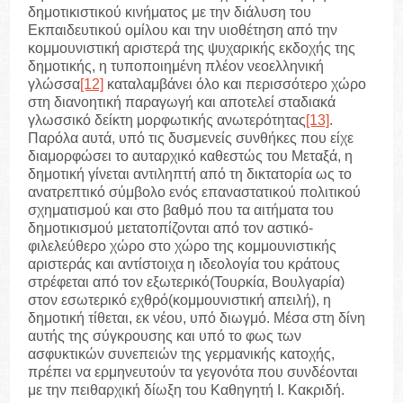
δημοτικιστικού κινήματος με την διάλυση του
Εκπαιδευτικού ομίλου και την υιοθέτηση από την
κομμουνιστική αριστερά της ψυχαρικής εκδοχής της
δημοτικής, η τυποποιημένη πλέον νεοελληνική
γλώσσα
[12]
καταλαμβάνει όλο και περισσότερο χώρο
στη διανοητική παραγωγή και αποτελεί σταδιακά
γλωσσικό δείκτη μορφωτικής ανωτερότητας
[13]
.
Παρόλα αυτά, υπό τις δυσμενείς συνθήκες που είχε
διαμορφώσει το αυταρχικό καθεστώς του Μεταξά, η
δημοτική γίνεται αντιληπτή από τη δικτατορία ως το
ανατρεπτικό σύμβολο ενός επαναστατικού πολιτικού
σχηματισμού και στο βαθμό που τα αιτήματα του
δημοτικισμού μετατοπίζονται από τον αστικό-
φιλελεύθερο χώρο στο χώρο της κομμουνιστικής
αριστεράς και αντίστοιχα η ιδεολογία του κράτους
στρέφεται από τον εξωτερικό(Τουρκία, Βουλγαρία)
στον εσωτερικό εχθρό(κομμουνιστική απειλή), η
δημοτική τίθεται, εκ νέου, υπό διωγμό. Μέσα στη δίνη
αυτής της σύγκρουσης και υπό το φως των
ασφυκτικών συνεπειών της γερμανικής κατοχής,
πρέπει να ερμηνευτούν τα γεγονότα που συνδέονται
με την πειθαρχική δίωξη του Καθηγητή Ι. Κακριδή.