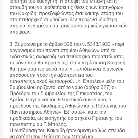
ιδιότητα του καθηγητή. Η άποψη του Μπαλή και η
σπουδή του να υιοθετήσει τις θέσεις των κατηγόρων
του Κακριδή, προεξοφλώντας έτσι και την στάση του
στο πειθαρχικό συμβούλιο, δεν προξενεί ιδιαίτερη
απορία, δεδομένου ότι ήταν συντηρητικών γλωσσικών
απόψεων.
3. Σύμφωνα με το άρθρο 326 του ν. 5343/1932 «περί
οργανισμού του πανεπιστημίου Αθηνών» από τα
ενδεικτικώς αναφερόμενα πειθαρχικά παραπτώματα,
το μόνο που θα προσιδίαζε στην περίπτωση Κακριδή
θα ήταν συμπεριφορά που:
«…επιδεικνύει διαγωγήν
απάδουσαν προς την αξιοπρέπεια του
πανεπιστημιακού λειτουργού…»
. Επιπλέον μέλη του
Συμβουλίου ορίζονται απ’ το νόμο (άρθρο 327) οι
Πρόεδροι του Συμβουλίου της Επικρατείας, του
Αρείου Πάγου και του Ελεγκτικού συνεδρίου, ο
πρόεδρος της Ακαδημίας Αθηνών και ο Πρύτανης του
Πανεπιστημίου Αθηνών. Εξ’ αυτών, κατά την
προδικασία, ως εισηγητής ορίστηκε ο Πρύτανης του
πανεπιστημίου Γ. Μπαλής.
Η αντίδραση του Κακριδή ήταν άμεση καθώς σπεύδει
να ζητήσει την εξαίρεση των Μπαλή και