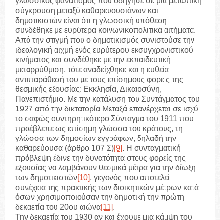
γλωσσικός φανατισμός που οδήγησε σε μια μετωπική
σύγκρουση μεταξύ καθαρευουσιάνων και
δημοτικιστών είναι ότι η γλωσσική υπόθεση
συνδέθηκε με ευρύτερα κοινωνικοπολιτικά αιτήματα.
Από την στιγμή που ο δημοτικισμός συνιστούσε την
ιδεολογική αιχμή ενός ευρύτερου εκσυγχρονιστικού
κινήματος και συνδέθηκε με την εκπαιδευτική
μεταρρύθμιση, τότε αναδείχθηκε και η ευθεία
αντιπαράθεσή του με τους επίσημους φορείς της
θεσμικής εξουσίας: Εκκλησία, Δικαιοσύνη,
Πανεπιστήμιο. Με την κατάλυση του Συντάγματος του
1927 από την δικτατορία Μεταξά επανέρχεται σε ισχύ
το σαφώς συντηρητικότερο Σύνταγμα του 1911 που
προέβλεπε ως επίσημη γλώσσα του κράτους, τη
γλώσσα των δημοσίων εγγράφων, δηλαδή την
καθαρεύουσα (άρθρο 107 Σ)
[9]
. Η συνταγματική
πρόβλεψη έδινε την δυνατότητα στους φορείς της
εξουσίας να λαμβάνουν θεσμικά μέτρα για την δίωξη
των δημοτικιστών
[10]
, γεγονός που αποτελεί
συνέχεια της πρακτικής των διοικητικών μέτρων κατά
όσων χρησιμοποιούσαν την δημοτική την πρώτη
δεκαετία του 20ου αιώνα
[11]
.
Την δεκαετία του 1930 αν και έχουμε μια κάμψη του