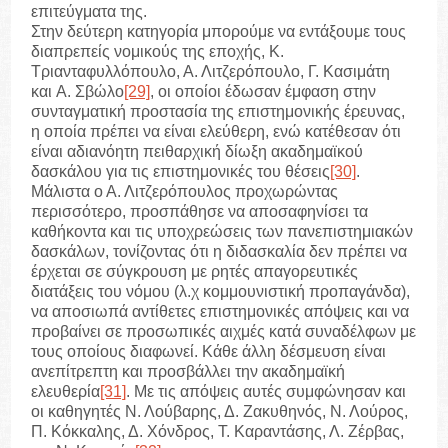
επιτεύγματα της.
Στην δεύτερη κατηγορία μπορούμε να εντάξουμε τους
διαπρεπείς νομικούς της εποχής, Κ.
Τριανταφυλλόπουλο, Α. Λιτζερόπουλο, Γ. Κασιμάτη
και Α. Σβώλο
[29]
, οι οποίοι έδωσαν έμφαση στην
συνταγματική προστασία της επιστημονικής έρευνας,
η οποία πρέπει να είναι ελεύθερη, ενώ κατέθεσαν ότι
είναι αδιανόητη πειθαρχική δίωξη ακαδημαϊκού
δασκάλου για τις επιστημονικές του θέσεις
[30]
.
Μάλιστα ο Α. Λιτζερόπουλος προχωρώντας
περισσότερο, προσπάθησε να αποσαφηνίσει τα
καθήκοντα και τις υποχρεώσεις των πανεπιστημιακών
δασκάλων, τονίζοντας ότι η διδασκαλία δεν πρέπει να
έρχεται σε σύγκρουση με ρητές απαγορευτικές
διατάξεις του νόμου (λ.χ κομμουνιστική προπαγάνδα),
να αποσιωπά αντίθετες επιστημονικές απόψεις και να
προβαίνει σε προσωπικές αιχμές κατά συναδέλφων με
τους οποίους διαφωνεί. Κάθε άλλη δέσμευση είναι
ανεπίτρεπτη και προσβάλλει την ακαδημαϊκή
ελευθερία
[31]
. Με τις απόψεις αυτές συμφώνησαν και
οι καθηγητές Ν. Λούβαρης, Δ. Ζακυθηνός, Ν. Λούρος,
Π. Κόκκαλης, Δ. Χόνδρος, Τ. Καραντάσης, Λ. Ζέρβας,