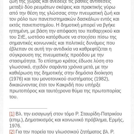
ζωή της χώρας και ανέδειξε τις βαθιές αντιθέσεις
μεταξύ δύο ρευμάτων σκέψεις και πρακτικής γύρω
από την θέση της γλώσσας στην πνευματική ζωή και
τον ρόλο των πανεπιστημιακών δασκάλων εντός και
εκτός πανεπιστημίου. Η δημοτική μπορεί να βγήκε
ηττημένη, με βάση την απόφαση του πειθαρχικού και
του ΣτΕ, ωστόσο κατόρθωσε να στοιχίσει πίσω της
σημαντικές κοινωνικές και πολιτικές δυνάμεις που
έβλεπαν σε αυτή την αντιδικία να καθρεφτίζεται η
σύγκρουση της πνευματικής προόδου με την
στασιμότητα. Το επίσημο κράτος έδωσε λύση στο
γλωσσικό, σχεδόν σαράντα χρόνια μετά, με την
καθιέρωση της δημοτικής στην δημόσια διοίκηση
(1976) και του μονοτονικού συστήματος (1982),
δικαιώνοντας έτσι τον Κακριδή που υπήρξε
πρωτοπόρος και ταυτόχρονα θύμα της πρωτοπορίας
του.
[1]
Βλ. την εισαγωγή στον τόμο Ρ. Σταυρίδη-Πατρικίου
(επιμ.), Δημοτικισμός και κοινωνικό πρόβλημα, Ερμής,
1976.
[2]
Για την πορεία του γλωσσικού ζητήματος βλ. Ρ.