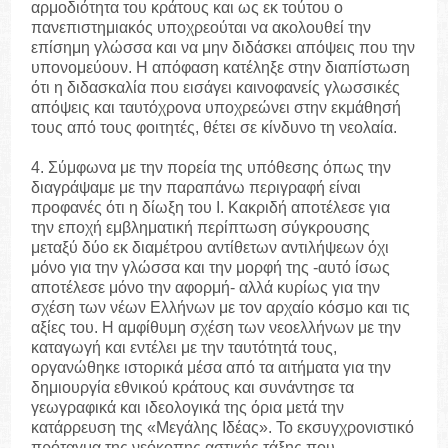
αρμοδιότητα του κράτους και ως εκ τούτου ο
πανεπιστημιακός υποχρεούται να ακολουθεί την
επίσημη γλώσσα και να μην διδάσκει απόψεις που την
υπονομεύουν. Η απόφαση κατέληξε στην διαπίστωση
ότι η διδασκαλία που εισάγει καινοφανείς γλωσσικές
απόψεις και ταυτόχρονα υποχρεώνει στην εκμάθησή
τους από τους φοιτητές, θέτει σε κίνδυνο τη νεολαία.
4. Σύμφωνα με την πορεία της υπόθεσης όπως την
διαγράψαμε με την παραπάνω περιγραφή είναι
προφανές ότι η δίωξη του Ι. Κακριδή αποτέλεσε για
την εποχή εμβληματική περίπτωση σύγκρουσης
μεταξύ δύο εκ διαμέτρου αντίθετων αντιλήψεων όχι
μόνο για την γλώσσα και την μορφή της -αυτό ίσως
αποτέλεσε μόνο την αφορμή- αλλά κυρίως για την
σχέση των νέων Ελλήνων με τον αρχαίο κόσμο και τις
αξίες του. Η αμφίθυμη σχέση των νεοελλήνων με την
καταγωγή και εντέλει με την ταυτότητά τους,
οργανώθηκε ιστορικά μέσα από τα αιτήματα για την
δημιουργία εθνικού κράτους και συνάντησε τα
γεωγραφικά και ιδεολογικά της όρια μετά την
κατάρρευση της «Μεγάλης Ιδέας». Το εκσυγχρονιστικό
πρόταγμα της νεόκοπης αστικής τάξης που