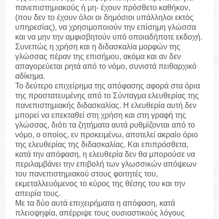
πανεπιστημιακούς ή μη- έχουν πρόσθετο καθήκον,
(που δεν το έχουν όλοι οι δημόσιοι υπάλληλοι εκτός
υπηρεσίας), να χρησιμοποιούν την επίσημη γλώσσα
και να μην την αμφισβητούν υπό οποιαδήποτε εκδοχή.
Συνεπώς η χρήση και η διδασκαλία μορφών της
γλώσσας πέραν της επισήμου, ακόμα και αν δεν
απαγορεύεται ρητά από το νόμο, συνιστά πειθαρχικό
αδίκημα.
Το δεύτερο επιχείρημα της απόφασης αφορά στα όρια
της προστατευμένης από το Σύνταγμα ελευθερίας της
πανεπιστημιακής διδασκαλίας. Η ελευθερία αυτή δεν
μπορεί να επεκταθεί στη χρήση και στη γραφή της
γλώσσας, διότι τα ζητήματα αυτά ρυθμίζονται από το
νόμο, ο οποίος, εν προκειμένω, αποτελεί ακραίο όριο
της ελευθερίας της διδασκαλίας. Και επιπρόσθετα,
κατά την απόφαση, η ελευθερία δεν θα μπορούσε να
περιλαμβάνει την επιβολή των γλωσσικών απόψεων
του πανεπιστημιακού στους φοιτητές του,
εκμεταλλευόμενος το κύρος της θέσης του και την
απειρία τους.
Με τα δύο αυτά επιχειρήματα η απόφαση, κατά
πλειοψηφία, απέρριψε τους ουσιαστικούς λόγους