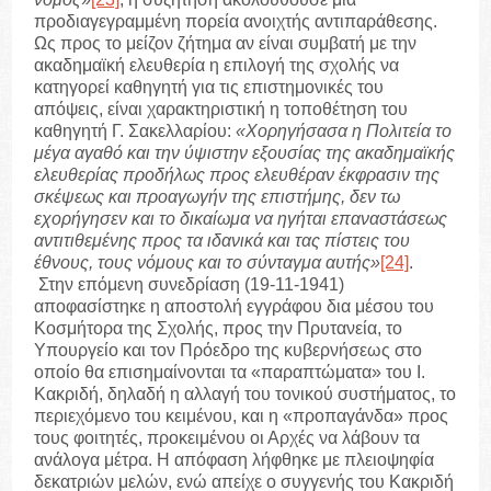
προδιαγεγραμμένη πορεία ανοιχτής αντιπαράθεσης.
Ως προς το μείζον ζήτημα αν είναι συμβατή με την
ακαδημαϊκή ελευθερία η επιλογή της σχολής να
κατηγορεί καθηγητή για τις επιστημονικές του
απόψεις, είναι χαρακτηριστική η τοποθέτηση του
καθηγητή Γ. Σακελλαρίου:
«Χορηγήσασα η Πολιτεία το
μέγα αγαθό και την ύψιστην εξουσίας της ακαδημαϊκής
ελευθερίας προδήλως προς ελευθέραν έκφρασιν της
σκέψεως και προαγωγήν της επιστήμης, δεν τω
εχορήγησεν και το δικαίωμα να ηγήται επαναστάσεως
αντιτιθεμένης προς τα ιδανικά και τας πίστεις του
έθνους, τους νόμους και το σύνταγμα αυτής»
[24]
.
Στην επόμενη συνεδρίαση (19-11-1941)
αποφασίστηκε η αποστολή εγγράφου δια μέσου του
Κοσμήτορα της Σχολής, προς την Πρυτανεία, το
Υπουργείο και τον Πρόεδρο της κυβερνήσεως στο
οποίο θα επισημαίνονται τα «παραπτώματα» του Ι.
Κακριδή, δηλαδή η αλλαγή του τονικού συστήματος, το
περιεχόμενο του κειμένου, και η «προπαγάνδα» προς
τους φοιτητές, προκειμένου οι Αρχές να λάβουν τα
ανάλογα μέτρα. Η απόφαση λήφθηκε με πλειοψηφία
δεκατριών μελών, ενώ απείχε ο συγγενής του Κακριδή