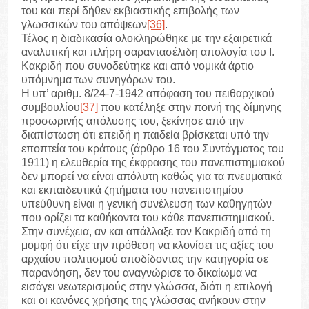
του και περί δήθεν εκβιαστικής επιβολής των
γλωσσικών του απόψεων
[36]
.
Τέλος η διαδικασία ολοκληρώθηκε με την εξαιρετικά
αναλυτική και πλήρη σαραντασέλιδη απολογία του Ι.
Κακριδή που συνοδεύτηκε και από νομικά άρτιο
υπόμνημα των συνηγόρων του.
Η υπ’ αριθμ. 8/24-7-1942 απόφαση του πειθαρχικού
συμβουλίου
[37]
που κατέληξε στην ποινή της δίμηνης
προσωρινής απόλυσης του, ξεκίνησε από την
διαπίστωση ότι επειδή η παιδεία βρίσκεται υπό την
εποπτεία του κράτους (άρθρο 16 του Συντάγματος του
1911) η ελευθερία της έκφρασης του πανεπιστημιακού
δεν μπορεί να είναι απόλυτη καθώς για τα πνευματικά
και εκπαιδευτικά ζητήματα του πανεπιστημίου
υπεύθυνη είναι η γενική συνέλευση των καθηγητών
που ορίζει τα καθήκοντα του κάθε πανεπιστημιακού.
Στην συνέχεια, αν και απάλλαξε τον Κακριδή από τη
μομφή ότι είχε την πρόθεση να κλονίσει τις αξίες του
αρχαίου πολιτισμού αποδίδοντας την κατηγορία σε
παρανόηση, δεν του αναγνώρισε το δικαίωμα να
εισάγει νεωτερισμούς στην γλώσσα, διότι η επιλογή
και οι κανόνες χρήσης της γλώσσας ανήκουν στην