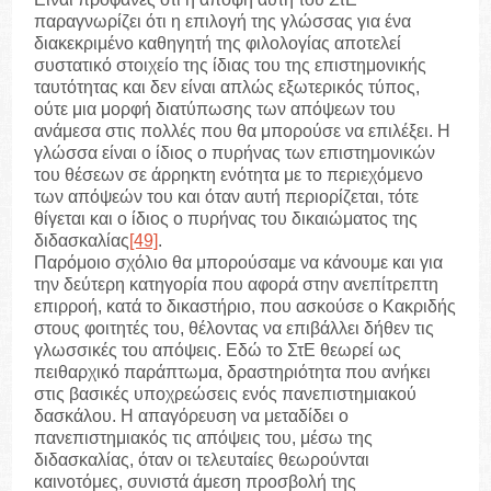
παραγνωρίζει ότι η επιλογή της γλώσσας για ένα
διακεκριμένο καθηγητή της φιλολογίας αποτελεί
συστατικό στοιχείο της ίδιας του της επιστημονικής
ταυτότητας και δεν είναι απλώς εξωτερικός τύπος,
ούτε μια μορφή διατύπωσης των απόψεων του
ανάμεσα στις πολλές που θα μπορούσε να επιλέξει. Η
γλώσσα είναι ο ίδιος ο πυρήνας των επιστημονικών
του θέσεων σε άρρηκτη ενότητα με το περιεχόμενο
των απόψεών του και όταν αυτή περιορίζεται, τότε
θίγεται και ο ίδιος ο πυρήνας του δικαιώματος της
διδασκαλίας
[49]
.
Παρόμοιο σχόλιο θα μπορούσαμε να κάνουμε και για
την δεύτερη κατηγορία που αφορά στην ανεπίτρεπτη
επιρροή, κατά το δικαστήριο, που ασκούσε ο Κακριδής
στους φοιτητές του, θέλοντας να επιβάλλει δήθεν τις
γλωσσικές του απόψεις. Εδώ το ΣτΕ θεωρεί ως
πειθαρχικό παράπτωμα, δραστηριότητα που ανήκει
στις βασικές υποχρεώσεις ενός πανεπιστημιακού
δασκάλου. Η απαγόρευση να μεταδίδει ο
πανεπιστημιακός τις απόψεις του, μέσω της
διδασκαλίας, όταν οι τελευταίες θεωρούνται
καινοτόμες, συνιστά άμεση προσβολή της