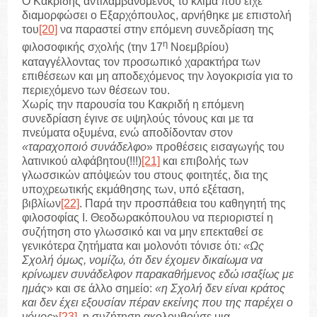
Ο Κακριδής αντιλαμβανόμενος το κλίμα που είχε
διαμορφώσει ο Εξαρχόπουλος, αρνήθηκε με επιστολή
του
[20]
να παραστεί στην επόμενη συνεδρίαση της
η
φιλοσοφικής σχολής (την 17
Νοεμβρίου)
καταγγέλλοντας τον προσωπικό χαρακτήρα των
επιθέσεων και μη αποδεχόμενος την λογοκρισία για το
περιεχόμενο των θέσεων του.
Χωρίς την παρουσία του Κακριδή η επόμενη
συνεδρίαση έγινε σε υψηλούς τόνους και με τα
πνεύματα οξυμένα, ενώ αποδίδονταν στον
«ταραχοποιό συνάδελφο
» προθέσεις εισαγωγής του
λατινικού αλφάβητου(!!!)
[21]
και επιβολής των
γλωσσικών απόψεών του στους φοιτητές, δια της
υποχρεωτικής εκμάθησης των, υπό εξέταση,
βιβλίων
[22]
. Παρά την προσπάθεια του καθηγητή της
φιλοσοφίας Ι. Θεοδωρακόπουλου να περιοριστεί η
συζήτηση στο γλωσσικό και να μην επεκταθεί σε
γενικότερα ζητήματα και μολονότι τόνισε ότι
: «Ως
Σχολή όμως, νομίζω, ότι δεν έχομεν δικαίωμα να
κρίνωμεν συνάδελφον παρακαθήμενος εδώ ισαξίως με
ημάς
» και σε άλλο σημείο:
«η Σχολή δεν είναι κράτος
και δεν έχει εξουσίαν πέραν εκείνης που της παρέχει ο
νόμος
»
[23]
, η συζήτηση ακολουθούσε μια