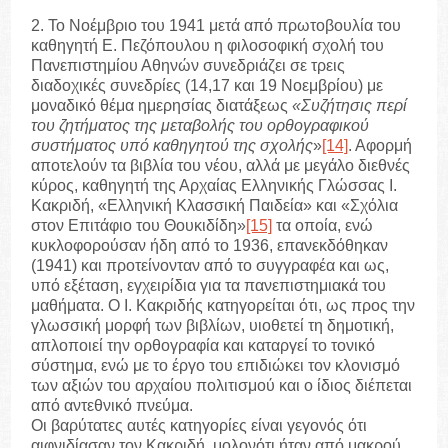
2. Το Νοέμβριο του 1941 μετά από πρωτοβουλία του
καθηγητή Ε. Πεζόπουλου η φιλοσοφική σχολή του
Πανεπιστημίου Αθηνών συνεδριάζει σε τρεις
διαδοχικές συνεδρίες (14,17 και 19 Νοεμβρίου) με
μοναδικό θέμα ημερησίας διατάξεως
«Συζήτησις περί
του ζητήματος της μεταβολής του ορθογραφικού
συστήματος υπό
καθηγητού της σχολής
»
[14]
. Αφορμή
αποτελούν τα βιβλία του νέου, αλλά με μεγάλο διεθνές
κύρος, καθηγητή της Αρχαίας Ελληνικής Γλώσσας Ι.
Κακριδή, «Ελληνική Κλασσική Παιδεία» και «Σχόλια
στον Επιτάφιο του Θουκιδίδη»
[15]
τα οποία, ενώ
κυκλοφορούσαν ήδη από το 1936, επανεκδόθηκαν
(1941) και προτείνονταν από το συγγραφέα και ως,
υπό εξέταση, εγχειρίδια για τα πανεπιστημιακά του
μαθήματα. Ο Ι. Κακριδής κατηγορείται ότι, ως προς την
γλωσσική μορφή των βιβλίων, υιοθετεί τη δημοτική,
απλοποιεί την ορθογραφία και καταργεί το τονικό
σύστημα, ενώ με το έργο του επιδιώκει τον κλονισμό
των αξιών του αρχαίου πολιτισμού και ο ίδιος διέπεται
από αντεθνικό πνεύμα.
Οι βαρύτατες αυτές κατηγορίες είναι γεγονός ότι
αιφνιδίασαν τον Κακριδή, μολονότι ήταν από μακρού