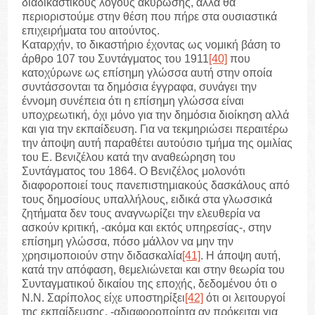
διαδικαστικούς λόγους ακύρωσης, αλλά θα
περιοριστούμε στην θέση που πήρε στα ουσιαστικά
επιχειρήματα του αιτούντος.
Καταρχήν, το δικαστήριο έχοντας ως νομική βάση το
άρθρο 107 του Συντάγματος του 1911
[40]
που
κατοχύρωνε ως επίσημη γλώσσα αυτή στην οποία
συντάσσονται τα δημόσια έγγραφα, συνάγει την
έννομη συνέπεια ότι η επίσημη γλώσσα είναι
υποχρεωτική, όχι μόνο για την δημόσια διοίκηση αλλά
και για την εκπαίδευση. Για να τεκμηριώσει περαιτέρω
την άποψη αυτή παραθέτει αυτούσιο τμήμα της ομιλίας
του Ε. Βενιζέλου κατά την αναθεώρηση του
Συντάγματος του 1864. Ο Βενιζέλος μολονότι
διαφοροποιεί τους πανεπιστημιακούς δασκάλους από
τους δημοσίους υπαλλήλους, ειδικά στα γλωσσικά
ζητήματα δεν τους αναγνωρίζει την ελευθερία να
ασκούν κριτική, -ακόμα και εκτός υπηρεσίας-, στην
επίσημη γλώσσα, πόσο μάλλον να μην την
χρησιμοποιούν στην διδασκαλία
[41]
. Η άποψη αυτή,
κατά την απόφαση, θεμελιώνεται και στην θεωρία του
Συνταγματικού δικαίου της εποχής, δεδομένου ότι ο
Ν.Ν. Σαρίπολος είχε υποστηρίξει
[42]
ότι οι λειτουργοί
της εκπαίδευσης, -αδιαφοροποίητα αν πρόκειται για