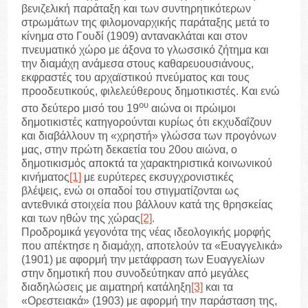
βενιζελική παράταξη και των συντηρητικότερων
στρωμάτων της φιλομοναρχικής παράταξης μετά το
κίνημα στο Γουδί (1909) αντανακλάται και στον
πνευματικό χώρο με άξονα το γλωσσικό ζήτημα και
την διαμάχη ανάμεσα στους καθαρευουσιάνους,
εκφραστές του αρχαϊστικού πνεύματος και τους
προοδευτικούς, φιλελεύθερους δημοτικιστές. Και ενώ
ου
στο δεύτερο μισό του 19
αιώνα οι πρώιμοι
δημοτικιστές κατηγορούνται κυρίως ότι εκχυδαΐζουν
και διαβάλλουν τη «χρηστή» γλώσσα των προγόνων
μας, στην πρώτη δεκαετία του 20ου αιώνα, ο
δημοτικισμός αποκτά τα χαρακτηριστικά κοινωνικού
κινήματος
[1]
με ευρύτερες εκσυγχρονιστικές
βλέψεις, ενώ οι οπαδοί του στιγματίζονται ως
αντεθνικά στοιχεία που βάλλουν κατά της θρησκείας
και των ηθών της χώρας
[2]
.
Προδρομικά γεγονότα της νέας ιδεολογικής μορφής
που απέκτησε η διαμάχη, αποτελούν τα «Ευαγγελικά»
(1901) με αφορμή την μετάφραση των Ευαγγελίων
στην δημοτική που συνοδεύτηκαν από μεγάλες
διαδηλώσεις με αιματηρή κατάληξη
[3]
και τα
«Ορεστειακά» (1903) με αφορμή την παράσταση της,