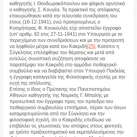
καθηγητής Ι. Θεοδωρακόπουλου και ψήφισε αρνητικά
ο καθηγητής Σ. Κουγέα. Τα πρακτικά της απόφασης
επικυρώθηκαν κατά την τελευταία συνεδρίαση του
έτους (16-12-1941), ενώ προηγουμένως ο
Κοσμήτορας Φ. Κουκουλές είχε αποστείλει έγγραφο
(υπ’ αριθμ. 92 στις 27-11-1941) στο Υπουργείο με το
περιεχόμενο των συνεδριάσεων και με την προτροπή
να ληφθούν μέτρα κατά του Κακριδή
[25]
. Κατόπιν η
Σύγκλητος επιλήφθηκε του θέματος και μετά από
εντελώς συνοπτική συζήτηση αποφάσισε να
παραπέμψει τον Κακριδή στο αρμόδιο πειθαρχικό
συμβούλιο και να διαβιβαστεί στον Υπουργό Παιδείας
η έγγραφη καταγγελία της Φιλοσοφικής σχολής με την
ευχή της απόλυσης.
Επίσης ο ίδιος ο Πρύτανης του Πανεπιστημίου
Αθηνών καθηγητής της Νομικής Γ. Μπαλής με
προσωπικό του έγγραφο προς τον πρόεδρο του
πειθαρχικού συμβουλίου επισήμανε, πέραν των όσων
καταμαρτυρούνται από την Σύγκλητο και την
φιλοσοφική σχολή, ότι ο Κακριδής επεδίωκε να
επιβάλλει τις γλωσσικές του απόψεις στους φοιτητές
με τρόπο πραξικοπηματικό και εκμεταλλευόμενος την