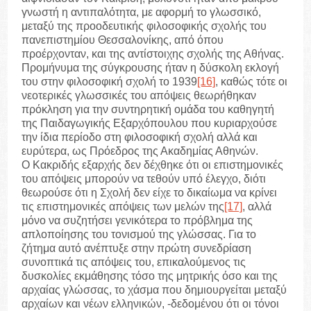
γνωστή η αντιπαλότητα, με αφορμή το γλωσσικό,
μεταξύ της προοδευτικής φιλοσοφικής σχολής του
πανεπιστημίου Θεσσαλονίκης, από όπου
προέρχονταν, και της αντίστοιχης σχολής της Αθήνας.
Προμήνυμα της σύγκρουσης ήταν η δύσκολη εκλογή
του στην φιλοσοφική σχολή το 1939
[16]
, καθώς τότε οι
νεοτερικές γλωσσικές του απόψεις θεωρήθηκαν
πρόκληση για την συντηρητική ομάδα του καθηγητή
της Παιδαγωγικής Εξαρχόπουλου που κυριαρχούσε
την ίδια περίοδο στη φιλοσοφική σχολή αλλά και
ευρύτερα, ως Πρόεδρος της Ακαδημίας Αθηνών.
Ο Κακριδής εξαρχής δεν δέχθηκε ότι οι επιστημονικές
του απόψεις μπορούν να τεθούν υπό έλεγχο, διότι
θεωρούσε ότι η Σχολή δεν είχε το δικαίωμα να κρίνει
τις επιστημονικές απόψεις των μελών της
[17]
, αλλά
μόνο να συζητήσει γενικότερα το πρόβλημα της
απλοποίησης του τονισμού της γλώσσας. Για το
ζήτημα αυτό ανέπτυξε στην πρώτη συνεδρίαση
συνοπτικά τις απόψεις του, επικαλούμενος τις
δυσκολίες εκμάθησης τόσο της μητρικής όσο και της
αρχαίας γλώσσας, το χάσμα που δημιουργείται μεταξύ
αρχαίων και νέων ελληνικών, -δεδομένου ότι οι τόνοι