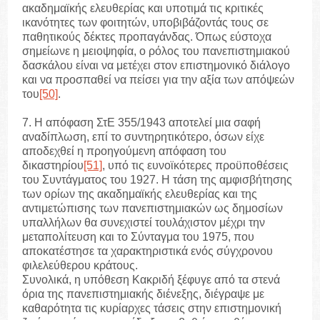
ακαδημαϊκής ελευθερίας και υποτιμά τις κριτικές
ικανότητες των φοιτητών, υποβιβάζοντάς τους σε
παθητικούς δέκτες προπαγάνδας. Όπως εύστοχα
σημείωνε η μειοψηφία, ο ρόλος του πανεπιστημιακού
δασκάλου είναι να μετέχει στον επιστημονικό διάλογο
και να προσπαθεί να πείσει για την αξία των απόψεών
του
[50]
.
7. Η απόφαση ΣτΕ 355/1943 αποτελεί μια σαφή
αναδίπλωση, επί το συντηρητικότερο, όσων είχε
αποδεχθεί η προηγούμενη απόφαση του
δικαστηρίου
[51]
, υπό τις ευνοϊκότερες προϋποθέσεις
του Συντάγματος του 1927. Η τάση της αμφισβήτησης
των ορίων της ακαδημαϊκής ελευθερίας και της
αντιμετώπισης των πανεπιστημιακών ως δημοσίων
υπαλλήλων θα συνεχιστεί τουλάχιστον μέχρι την
μεταπολίτευση και το Σύνταγμα του 1975, που
αποκατέστησε τα χαρακτηριστικά ενός σύγχρονου
φιλελεύθερου κράτους.
Συνολικά, η υπόθεση Κακριδή ξέφυγε από τα στενά
όρια της πανεπιστημιακής διένεξης, διέγραψε με
καθαρότητα τις κυρίαρχες τάσεις στην επιστημονική