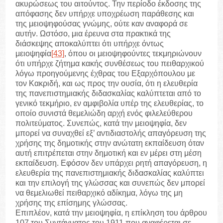
ακυρώσεως του αιτούντος. Την περίοδο έκδοσης της
απόφασης δεν υπήρχε υποχρέωση παράθεσης και
της μειοψηφούσας γνώμης, ούτε καν αναφορά σε
αυτήν. Ωστόσο, μια έρευνα στα πρακτικά της
διάσκεψης αποκαλύπτει ότι υπήρχε όντως
μειοψηφία
[43]
, όπου οι μειοψηφούντες τεκμηριώνουν
ότι υπήρχε ζήτημα κακής συνθέσεως του πειθαρχικού
λόγω προηγούμενης έχθρας του Εξαρχόπουλου με
τον Κακριδή, και ως προς την ουσία, ότι η ελευθερία
της πανεπιστημιακής διδασκαλίας καλύπτεται από το
γενικό τεκμήριο, εν αμφιβολία υπέρ της ελευθερίας, το
οποίο συνιστά θεμελιώδη αρχή ενός φιλελεύθερου
πολιτεύματος. Συνεπώς, κατά την μειοψηφία, δεν
μπορεί να συναχθεί εξ’ αντιδιαστολής απαγόρευση της
χρήσης της δημοτικής στην ανώτατη εκπαίδευση όταν
αυτή επιτρέπεται στην δημοτική και εν μέρει στη μέση
εκπαίδευση. Εφόσον δεν υπάρχει ρητή απαγόρευση, η
ελευθερία της πανεπιστημιακής διδασκαλίας καλύπτει
και την επιλογή της γλώσσας και συνεπώς δεν μπορεί
να θεμελιωθεί πειθαρχικό αδίκημα, λόγω της μη
χρήσης της επίσημης γλώσσας.
Επιπλέον, κατά την μειοψηφία, η επίκληση του άρθρου
107 του Συντάγματος του 1911 που αναφέρεται σε