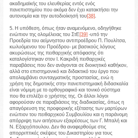
ακαδημαϊκής του ελευθερίας εντός ενός
πανεπιστημίου που ακόμα δεν έχει κατακτήσει την
αυτονομία και την αυτοδιοίκησή του
[38]
.
5. Η υπόθεση, όπως ήταν αναμενόμενο, οδηγήθηκε
ενώπιον της ολομέλειας του ΣτΕ
[39]
-υπό την
Προεδρία του αείμνηστου αντιπροέδρου Π. Πουλίτσα,
κωλυόμενου του Προέδρου- με βασικούς λόγους
ακυρώσεως της πειθαρχικής απόφασης ότι
καταλογίστηκαν στον Ι. Κακριδή πειθαρχικές
παραβάσεις που δεν ανάγονται σε διοικητικό καθήκον,
αλλά στο επιστημονικό και διδακτικό του έργο που
απολαμβάνει συνταγματικής προστασίας, ενώ η
χρήση της δημοτικής στην πανεπιστημιακή διδασκαλία
είναι νόμιμη με το ορθογραφικό και τονικό σύστημα
που θα επιλέξει ο χρήστης της. Οι άλλοι λόγοι
αφορούσαν σε παραβιάσεις της διαδικασίας, όπως η
απαγόρευση της προφορικής εξέτασης των μαρτύρων
ενώπιον του πειθαρχικού Συμβουλίου και η παράνομη
απόρριψη των αιτήσεων εξαιρέσεως των Γ. Μπαλή και
Ν. Εξαρχόπουλου. Δεν θα αναφερθούμε στις
απορριπτικές σκέψεις του Δικαστηρίου για τους