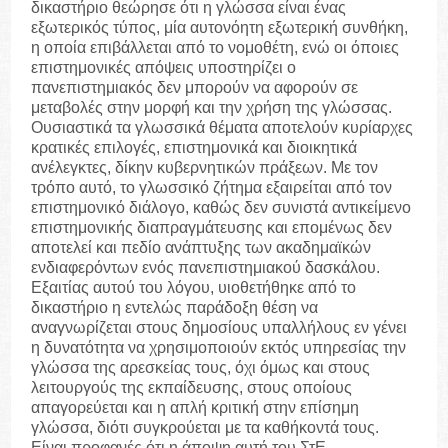
δικαστήριο θεώρησε ότι η γλώσσα είναι ένας
εξωτερικός τύπος, μία αυτονόητη εξωτερική συνθήκη,
η οποία επιβάλλεται από το νομοθέτη, ενώ οι όποιες
επιστημονικές απόψεις υποστηρίζει ο
πανεπιστημιακός δεν μπορούν να αφορούν σε
μεταβολές στην μορφή και την χρήση της γλώσσας.
Ουσιαστικά τα γλωσσικά θέματα αποτελούν κυρίαρχες
κρατικές επιλογές, επιστημονικά και διοικητικά
ανέλεγκτες, δίκην κυβερνητικών πράξεων. Με τον
τρόπο αυτό, το γλωσσικό ζήτημα εξαιρείται από τον
επιστημονικό διάλογο, καθώς δεν συνιστά αντικείμενο
επιστημονικής διαπραγμάτευσης και επομένως δεν
αποτελεί και πεδίο ανάπτυξης των ακαδημαϊκών
ενδιαφερόντων ενός πανεπιστημιακού δασκάλου.
Εξαιτίας αυτού του λόγου, υιοθετήθηκε από το
δικαστήριο η εντελώς παράδοξη θέση να
αναγνωρίζεται στους δημοσίους υπαλλήλους εν γένει
η δυνατότητα να χρησιμοποιούν εκτός υπηρεσίας την
γλώσσα της αρεσκείας τους, όχι όμως και στους
λειτουργούς της εκπαίδευσης, στους οποίους
απαγορεύεται και η απλή κριτική στην επίσημη
γλώσσα, διότι συγκρούεται με τα καθήκοντά τους.
Είναι προφανές ότι η άποψη αυτή του ΣτΕ