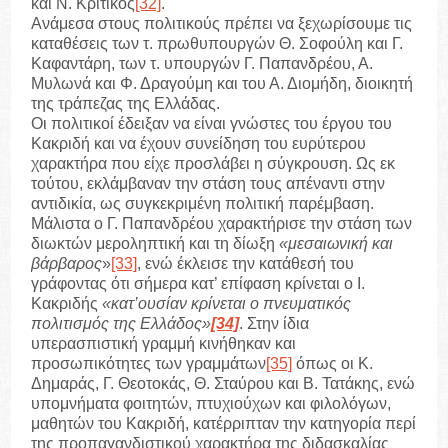
και Ν. Κριτικός
[32]
.
Ανάμεσα στους πολιτικούς πρέπει να ξεχωρίσουμε τις
καταθέσεις των τ. πρωθυπουργών Θ. Σοφούλη και Γ.
Καφαντάρη, των τ. υπουργών Γ. Παπανδρέου, Α.
Μυλωνά και Φ. Δραγούμη και του Α. Διομήδη, διοικητή
της τράπεζας της Ελλάδας.
Οι πολιτικοί έδειξαν να είναι γνώστες του έργου του
Κακριδή και να έχουν συνείδηση του ευρύτερου
χαρακτήρα που είχε προσλάβει η σύγκρουση. Ως εκ
τούτου, εκλάμβαναν την στάση τους απέναντι στην
αντιδικία, ως συγκεκριμένη πολιτική παρέμβαση.
Μάλιστα ο Γ. Παπανδρέου χαρακτήρισε την στάση των
διωκτών μεροληπτική και τη δίωξη
«μεσαιωνική και
βάρβαρος
»
[33]
, ενώ έκλεισε την κατάθεσή του
γράφοντας ότι σήμερα κατ’ επίφαση κρίνεται ο Ι.
Κακριδής
«κατ’ουσίαν κρίνεται ο πνευματικός
πολιτισμός της Ελλάδος»
[34]
. Στην ίδια
υπερασπιστική γραμμή κινήθηκαν και
προσωπικότητες των γραμμάτων
[35]
όπως οι Κ.
Δημαράς, Γ. Θεοτοκάς, Θ. Σταύρου και Β. Τατάκης, ενώ
υπομνήματα φοιτητών, πτυχιούχων και φιλολόγων,
μαθητών του Κακριδή, κατέρριπταν την κατηγορία περί
της προπαγανδιστικού χαρακτήρα της διδασκαλίας