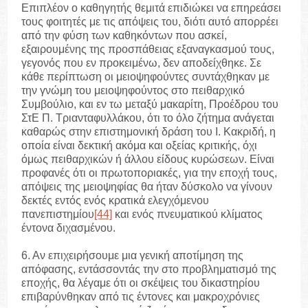
Επιπλέον ο καθηγητής θεμιτά επιδιώκει να επηρεάσει
τους φοιτητές με τις απόψεις του, διότι αυτό απορρέει
από την φύση των καθηκόντων που ασκεί,
εξαιρουμένης της προσπάθειας εξαναγκασμού τους,
γεγονός που εν προκειμένω, δεν αποδείχθηκε. Σε
κάθε περίπτωση οι μειοψηφούντες συντάχθηκαν με
την γνώμη του μειοψηφούντος στο πειθαρχικό
Συμβούλιο, και εν τω μεταξύ μακαρίτη, Προέδρου του
ΣτΕ Π. Τριανταφυλλάκου, ότι το όλο ζήτημα ανάγεται
καθαρώς στην επιστημονική δράση του Ι. Κακριδή, η
οποία είναι δεκτική ακόμα και οξείας κριτικής, όχι
όμως πειθαρχικών ή άλλου είδους κυρώσεων. Είναι
προφανές ότι οι πρωτοποριακές, για την εποχή τους,
απόψεις της μειοψηφίας θα ήταν δύσκολο να γίνουν
δεκτές εντός ενός κρατικά ελεγχόμενου
πανεπιστημίου
[44]
και ενός πνευματικού κλίματος
έντονα διχασμένου.
6. Αν επιχειρήσουμε μια γενική αποτίμηση της
απόφασης, εντάσσοντάς την στο προβληματισμό της
εποχής, θα λέγαμε ότι οι σκέψεις του δικαστηρίου
επιβαρύνθηκαν από τις έντονες και μακροχρόνιες