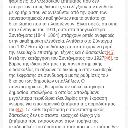
φορτίσεις του γλωσσικού ζητήματος που δεν
επέτρεψαν στους δικαστές να ελέγξουν την αντιδικία
με κριτήρια που να αντλούνται από την φύση των
πανεπιστημιακών καθηκόντων και τα αντίστοιχα
δικαιώματα που τα πλαισιώνουν. Είναι σαφές ότι ούτε
στο Σύνταγμα του 1911, ούτε στα προγενέστερα
Συντάγματα (1844, 1864) υπάρχουν ρητές αναφορές
στην ακαδημαϊκή ελευθερία. Αντίθετα στο Σύνταγμα
του 1927 θεσπίζεται διάταξη που κατοχυρώνει ρητά
την ελευθερία επιστήμης, τέχνης και διδασκαλίας
[45]
.
Μετά την κατάργηση του Συντάγματος του 1927
[46]
, το
βάρος της ιδιαιτερότητας της πανεπιστημιακής
διδασκαλίας το σήκωνε το δικαίωμα στην ελευθερία
της έκφρασης σε συνδυασμό με τις ρυθμίσεις του
δικαίου των δημοσίων υπαλλήλων. Ο
πανεπιστημιακός θεωρούνταν ειδική κατηγορία
δημοσίου υπαλλήλου, ο οποίος απολάμβανε
μεγαλύτερα περιθώρια ελευθερίας στην έκφραση
γνώμης για επιστημονικά ζητήματα της αρμοδιότητάς
του
[47]
. Σε κάθε περίπτωση ο πανεπιστημιακός
δάσκαλος δεν υφίσταντο ιεραρχικό έλεγχο για
ζητήματα που εντάσσονταν στον πυρήνα της
ακαδημαϊκής του δραστηριότητας και ως εκ τούτου δεν