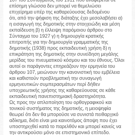
επίσημη γλώσσα δεν μπορεί να θεμελιώσει
επιχείρημα υπέρ της καθαρεύουσας δεδομένου
ότι, από την ψήφιση της διάταξης έχει μεσολαβήσει α)
η εισαγωγή της δημοτικής στην στοιχειώδη και μέση
εκπαίδευση β) η έλλειψη παρόμοιου άρθρου στο
Σύνταγμα του 1927 γ) η δημιουργία κρατικής
επιτροπής για την δημιουργία γραμματικής της
δημοτικής (1938) προς εκπαιδευτική χρήση δ) η
επικράτηση της δημοτικής στην συνείδηση μεγάλης
μερίδας του πνευματικού κόσμου και του έθνους. Όλοι
αυτοί οι παράγοντες επηρεάζουν την ερμηνεία του
άρθρου 107, μειώνουν την κανονιστική του εμβέλεια
και καθιστούν προβληματική την συναγωγή
ερμηνευτικών συμπερασμάτων περί δήθεν
υποχρεωτικής χρήσης της καθαρεύουσας σε κάθε
εκπαιδευτική πανεπιστημιακή δραστηριότητα.
Ως προς την απλοποίηση του ορθογραφικού και
τονικού συστήματος της δημοτικής, η μειοψηφία
θεωρεί ότι δεν θα μπορούσε να συνιστά πειθαρχικό
αδίκημα, διότι είναι μια καινοτόμος άποψη που έχει
υποστηριχθεί κατά το παρελθόν και μπορεί κανείς να
την αντικρούσει μόνο σε επιστημονικό επίπεδο.