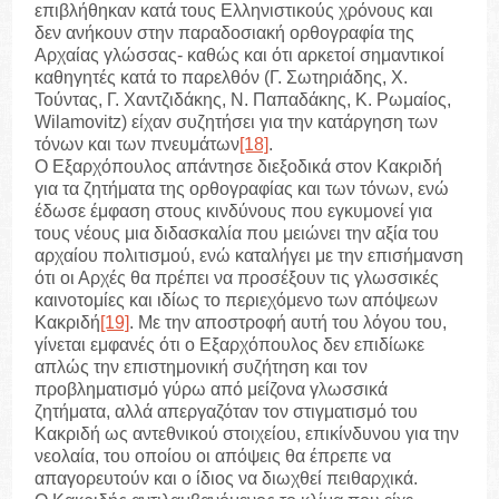
επιβλήθηκαν κατά τους Ελληνιστικούς χρόνους και
δεν ανήκουν στην παραδοσιακή ορθογραφία της
Αρχαίας γλώσσας- καθώς και ότι αρκετοί σημαντικοί
καθηγητές κατά το παρελθόν (Γ. Σωτηριάδης, Χ.
Τούντας, Γ. Χαντζιδάκης, Ν. Παπαδάκης, Κ. Ρωμαίος,
Wilamovitz) είχαν συζητήσει για την κατάργηση των
τόνων και των πνευμάτων
[18]
.
Ο Εξαρχόπουλος απάντησε διεξοδικά στον Κακριδή
για τα ζητήματα της ορθογραφίας και των τόνων, ενώ
έδωσε έμφαση στους κινδύνους που εγκυμονεί για
τους νέους μια διδασκαλία που μειώνει την αξία του
αρχαίου πολιτισμού, ενώ καταλήγει με την επισήμανση
ότι οι Αρχές θα πρέπει να προσέξουν τις γλωσσικές
καινοτομίες και ιδίως το περιεχόμενο των απόψεων
Κακριδή
[19]
. Με την αποστροφή αυτή του λόγου του,
γίνεται εμφανές ότι ο Εξαρχόπουλος δεν επιδίωκε
απλώς την επιστημονική συζήτηση και τον
προβληματισμό γύρω από μείζονα γλωσσικά
ζητήματα, αλλά απεργαζόταν τον στιγματισμό του
Κακριδή ως αντεθνικού στοιχείου, επικίνδυνου για την
νεολαία, του οποίου οι απόψεις θα έπρεπε να
απαγορευτούν και ο ίδιος να διωχθεί πειθαρχικά.