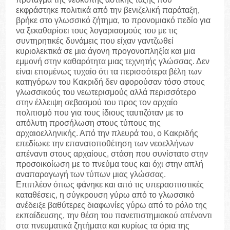
εκφράστηκε πολιτικά από την βενιζελική παράταξη,
βρήκε στο γλωσσικό ζήτημα, το προνομιακό πεδίο για
να ξεκαθαρίσει τους λογαριασμούς του με τις
συντηρητικές δυνάμεις που είχαν γαντζωθεί
κυριολεκτικά σε μια άγονη προγονοπληξία και μια
εμμονή στην καθαρότητα μιας τεχνητής γλώσσας. Δεν
είναι επομένως τυχαίο ότι τα περισσότερα βέλη των
κατηγόρων του Κακριδή δεν αφορούσαν τόσο στους
γλωσσικούς του νεωτερισμούς αλλά περισσότερο
στην έλλειψη σεβασμού του προς τον αρχαίο
πολιτισμό που για τους ίδιους ταυτιζόταν με το
απόλυτη προσήλωση στους τύπους της
αρχαιοελληνικής. Από την πλευρά του, ο Κακριδής
επεδίωκε την επανατοποθέτηση των νεοελλήνων
απέναντι στους αρχαίους, στάση που συνίστατο στην
προσοικοίωση με το πνεύμα τους και όχι στην απλή
αναπαραγωγή των τύπων μιας γλώσσας.
Επιπλέον όπως φάνηκε και από τις υπερασπιστικές
καταθέσεις, η σύγκρουση γύρω από το γλωσσικό
ανέδειξε βαθύτερες διαφωνίες γύρω από το ρόλο της
εκπαίδευσης, την θέση του πανεπιστημιακού απέναντι
στα πνευματικά ζητήματα και κυρίως τα όρια της