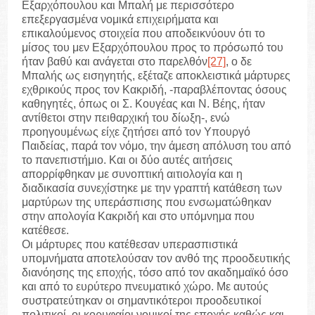
Εξαρχόπουλου και Μπαλή με περισσότερο
επεξεργασμένα νομικά επιχειρήματα και
επικαλούμενος στοιχεία που αποδεικνύουν ότι το
μίσος του μεν Εξαρχόπουλου προς το πρόσωπό του
ήταν βαθύ και ανάγεται στο παρελθόν
[27]
, ο δε
Μπαλής ως εισηγητής, εξέταζε αποκλειστικά μάρτυρες
εχθρικούς προς τον Κακριδή, -παραβλέποντας όσους
καθηγητές, όπως οι Σ. Κουγέας και Ν. Βέης, ήταν
αντίθετοι στην πειθαρχική του δίωξη-, ενώ
προηγουμένως είχε ζητήσει από τον Υπουργό
Παιδείας, παρά τον νόμο, την άμεση απόλυση του από
το πανεπιστήμιο. Και οι δύο αυτές αιτήσεις
απορρίφθηκαν με συνοπτική αιτιολογία και η
διαδικασία συνεχίστηκε με την γραπτή κατάθεση των
μαρτύρων της υπεράσπισης που ενσωματώθηκαν
στην απολογία Κακριδή και στο υπόμνημα που
κατέθεσε.
Οι μάρτυρες που κατέθεσαν υπερασπιστικά
υπομνήματα αποτελούσαν τον ανθό της προοδευτικής
διανόησης της εποχής, τόσο από τον ακαδημαϊκό όσο
και από το ευρύτερο πνευματικό χώρο. Με αυτούς
συστρατεύτηκαν οι σημαντικότεροι προοδευτικοί
πολιτικοί, οι κορυφαίοι νομικοί της εποχής καθώς και