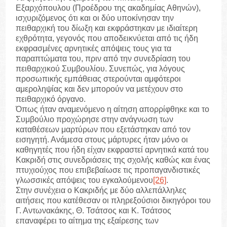
Εξαρχόπουλου (Προέδρου της ακαδημίας Αθηνών),
ισχυριζόμενος ότι και οι δύο υποκίνησαν την
πειθαρχική του δίωξη και εκφράστηκαν με ιδιαίτερη
εχθρότητα, γεγονός που αποδεικνύεται από τις ήδη
εκφρασμένες αρνητικές απόψεις τους για τα
παραπτώματα του, πριν από την συνεδρίαση του
πειθαρχικού Συμβουλίου. Συνεπώς, για λόγους
προσωπικής εμπάθειας στερούνται αμφότεροι
αμεροληψίας και δεν μπορούν να μετέχουν στο
πειθαρχικό όργανο.
Όπως ήταν αναμενόμενο η αίτηση απορρίφθηκε και το
Συμβούλιο προχώρησε στην ανάγνωση των
καταθέσεων μαρτύρων που εξετάστηκαν από τον
εισηγητή. Ανάμεσα στους μάρτυρες ήταν μόνο οι
καθηγητές που ήδη είχαν εκφραστεί αρνητικά κατά του
Κακριδή στις συνεδριάσεις της σχολής καθώς και ένας
πτυχιούχος που επιβεβαίωσε τις προπαγανδιστικές
γλωσσικές απόψεις του εγκαλούμενου
[26]
.
Στην συνέχεια ο Κακριδής με δύο αλλεπάλληλες
αιτήσεις που κατέθεσαν οι πληρεξούσιοι δικηγόροι του
Γ. Αντωνακάκης, Θ. Τσάτσος και Κ. Τσάτσος
επαναφέρει το αίτημα της εξαίρεσης των