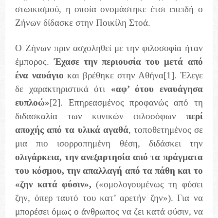
στωικισμού, η οποία ονομάστηκε έτσι επειδή ο
Ζήνων δίδασκε στην Ποικίλη Στοά.
Ο Ζήνων πριν ασχοληθεί με την φιλοσοφία ήταν
έμπορος.
Έχασε την περιουσία του μετά από
ένα ναυάγιο
και βρέθηκε στην Αθήνα
[1]
. Έλεγε
δε χαρακτηριστικά ότι
«αφ’ ότου εναυάγησα
ευπλοώ»
[2]
. Επηρεασμένος προφανώς από τη
διδασκαλία των κυνικών φιλοσόφων
περί
αποχής από τα υλικά αγαθά
, τοποθετημένος σε
μια πιο ισορροπημένη θέση, διδάσκει την
ολιγάρκεια, την ανεξαρτησία από τα πράγματα
του κόσμου, την απαλλαγή από τα πάθη και το
«ζην κατά φύσιν»,
(«ομολογουμένως τη φύσει
ζην, όπερ ταυτό του κατ’ αρετήν ζην»). Για να
μπορέσει όμως ο άνθρωπος να ζει κατά φύσιν, να