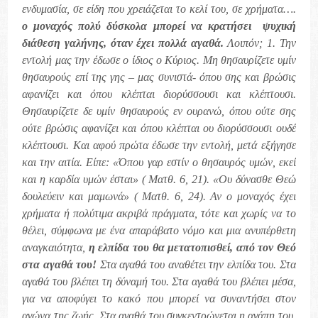
ενδυμασία, σε είδη που χρειάζεται το κελί του, σε χρήματα….
ο μοναχός πολύ δύσκολα μπορεί να κρατήσει
ψυχική
διάθεση γαλήνης, όταν έχει πολλά αγαθά.
Λοιπόν; 1. Την
εντολή μας την έδωσε ο ίδιος ο Κύριος. Μη θησαυρίζετε υμίν
θησαυρούς επί της γης – μας συνιστά- όπου σης και βρώσις
αφανίζει και όπου κλέπται διορύσσουσι και κλέπτουσι.
Θησαυρίζετε δε υμίν θησαυρούς εν ουρανώ, όπου ούτε σης
ούτε βρώσις αφανίζει και όπου κλέπται ου διορύσσουσι ουδέ
κλέπτουσι. Και αφού πρώτα έδωσε την εντολή, μετά εξήγησε
και την αιτία. Είπε: «Όπου γαρ εστίν ο θησαυρός υμών, εκεί
και η καρδία υμών έσται» ( Ματθ. 6, 21). «Ου δύνασθε Θεώ
δουλεύειν και μαμωνά» ( Ματθ. 6, 24). Αν ο μοναχός έχει
χρήματα ή πολύτιμα ακριβά πράγματα, τότε και χωρίς να το
θέλει, σύμφωνα με ένα απαράβατο νόμο και μια ανυπέρθετη
αναγκαιότητα,
η ελπίδα του θα μετατοπισθεί, από τον Θεό
στα αγαθά του!
Στα αγαθά του αναθέτει την ελπίδα του. Στα
αγαθά του βλέπει τη δύναμή του. Στα αγαθά του βλέπει μέσα,
για να αποφύγει το κακό που μπορεί να συναντήσει στον
αγώνα της ζωής. Στα αγαθά του συγκεντρώνεται η αγάπη του,