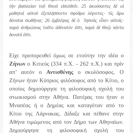
τὴν βασιλείαν τοῦ Θεοῦ εἰσελθεῖν. 25 ἀκούσαντες δὲ οἱ
μαθηταὶ αὐτοῦ ἐξεπλήσσοντο σφόδρα λέγοντες· τίς ἄρα
δύναται σωθῆναι; 26 ἐμβλέψας δὲ ὁ Ἰησοῦς εἶπεν αὐτοῖς·
παρὰ ἀνθρώποις τοῦτο ἀδύνατόν ἐστι, παρὰ δὲ Θεῷ πάντα
δυνατά ἐστι.
Είχε προπορευθεί όμως σε ετούτην την ιδέα ο
Ζήνων
ο Κιτιεύς (334 π.Χ. - 262 π.Χ.) και πρίν
απ’ αυτόν ο
Αντισθένης
ο σκυλόσοφος. Ο
Ζήνων ήταν Κύπριος φιλόσοφος από το Κίτιο, ο
οποίος δημιούργησε τη φιλοσοφική σχολή του
στωικισμού στην Αθήνα. Πατέρας του ήταν ο
Μνασέας ή ο Δημέας και καταγόταν από το
Κίτιο της Λάρνακας. Δίδαξε και πέθανε στην
Αθήνα τιμώμενος από τον Δήμο των Αθηναίων.
Δημιούργησε τη φιλοσοφική σχολή του