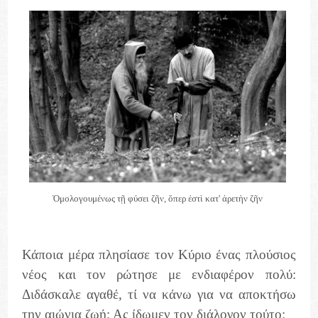
Ὁμολογουμένως τῇ φύσει ζῆν, ὅπερ ἐστὶ κατ' ἀρετὴν ζῆν
Κάποια μέρα πλησίασε τον Κύριο ένας πλούσιος
νέος και τον ρώτησε με ενδιαφέρον πολύ:
Διδάσκαλε αγαθέ, τί να κάνω για να αποκτήσω
την αιώνια ζωή; Ας ίδωμεν τον διάλογον τούτο: