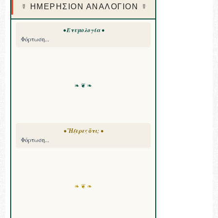
☿ ΗΜΕΡΗΣΙΟΝ ΑΝΑΛΟΓΙΟΝ ☿
• Ετυμολογία •
Φόρτωση...
❧ ❦ ❧
• Ἤξερες ὅτι; •
Φόρτωση...
❧ ❦ ❧