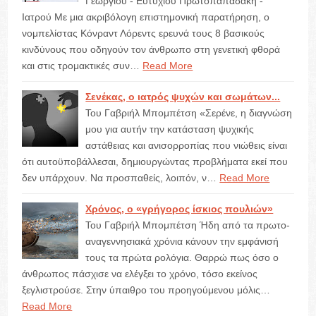
Γεωργίου - Ευτυχίου Πρωτοπαπαδάκη -
Ιατρού Με μια ακριβόλογη επιστημονική παρατήρηση, ο
νομπελίστας Κόνραντ Λόρεντς ερευνά τους 8 βασικούς
κινδύνους που οδηγούν τον άνθρωπο στη γενετική φθορά
και στις τρομακτικές συν…
Read More
Σενέκας, ο ιατρός ψυχών και σωμάτων...
Του Γαβριήλ Μπομπέτση «Σερένε, η διαγνώση
μου για αυτήν την κατάσταση ψυχικής
αστάθειας και ανισορροπίας που νιώθεις είναι
ότι αυτοϋποβάλλεσαι, δημιουργώντας προβλήματα εκεί που
δεν υπάρχουν. Να προσπαθείς, λοιπόν, ν…
Read More
Χρόνος, ο «γρήγορος ίσκιος πουλιών»
Του Γαβριήλ Μπομπέτση Ήδη από τα πρωτο-
αναγεννησιακά χρόνια κάνουν την εμφάνισή
τους τα πρώτα ρολόγια. Θαρρώ πως όσο ο
άνθρωπος πάσχισε να ελέγξει το χρόνο, τόσο εκείνος
ξεγλιστρούσε. Στην ύπαιθρο του προηγούμενου μόλις…
Read More