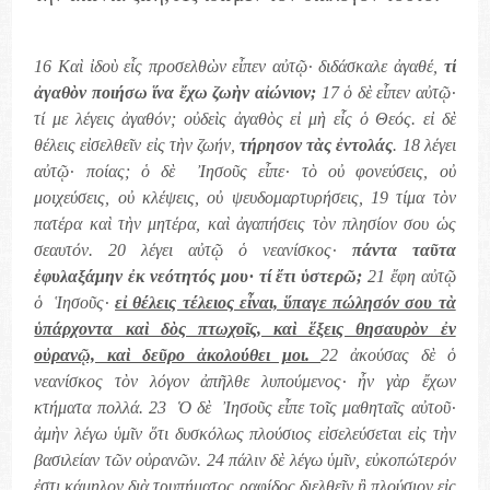
16 Καὶ ἰδοὺ εἷς προσελθὼν εἶπεν αὐτῷ· διδάσκαλε ἀγαθέ,
τί
ἀγαθὸν ποιήσω ἵνα ἔχω ζωὴν αἰώνιον;
17 ὁ δὲ εἶπεν αὐτῷ·
τί με λέγεις ἀγαθόν; οὐδεὶς ἀγαθὸς εἰ μὴ εἷς ὁ Θεός. εἰ δὲ
θέλεις εἰσελθεῖν εἰς τὴν ζωήν,
τήρησον τὰς ἐντολάς
. 18 λέγει
αὐτῷ· ποίας; ὁ δὲ Ἰησοῦς εἶπε· τὸ οὐ φονεύσεις, οὐ
μοιχεύσεις, οὐ κλέψεις, οὐ ψευδομαρτυρήσεις, 19 τίμα τὸν
πατέρα καὶ τὴν μητέρα, καὶ ἀγαπήσεις τὸν πλησίον σου ὡς
σεαυτόν. 20 λέγει αὐτῷ ὁ νεανίσκος·
πάντα ταῦτα
ἐφυλαξάμην ἐκ νεότητός μου· τί ἔτι ὑστερῶ;
21 ἔφη αὐτῷ
ὁ Ἱησοῦς·
εἰ θέλεις τέλειος εἶναι, ὕπαγε πώλησόν σου τὰ
ὑπάρχοντα καὶ δὸς πτωχοῖς, καὶ ἕξεις θησαυρὸν ἐν
οὐρανῷ, καὶ δεῦρο ἀκολούθει μοι.
22 ἀκούσας δὲ ὁ
νεανίσκος τὸν λόγον ἀπῆλθε λυπούμενος· ἦν γὰρ ἔχων
κτήματα πολλά. 23 Ὁ δὲ Ἰησοῦς εἶπε τοῖς μαθηταῖς αὐτοῦ·
ἀμὴν λέγω ὑμῖν ὅτι δυσκόλως πλούσιος εἰσελεύσεται εἰς τὴν
βασιλείαν τῶν οὐρανῶν. 24 πάλιν δὲ λέγω ὑμῖν, εὐκοπώτερόν
ἐστι κάμηλον διὰ τρυπήματος ραφίδος διελθεῖν ἢ πλούσιον εἰς