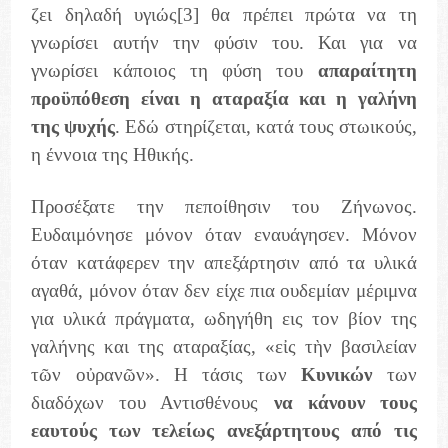
ζει δηλαδή υγιώς
[3]
θα πρέπει πρώτα να τη
γνωρίσει αυτήν την φύσιν του. Και για να
γνωρίσει κάποιος τη φύση του
απαραίτητη
προϋπόθεση είναι η αταραξία και η γαλήνη
της ψυχής
. Εδώ στηρίζεται, κατά τους στωικούς,
η έννοια της Ηθικής.
Προσέξατε την πεποίθησιν του Ζήνωνος.
Ευδαιμόνησε μόνον όταν εναυάγησεν. Μόνον
όταν κατάφερεν την απεξάρτησιν από τα υλικά
αγαθά, μόνον όταν δεν είχε πια ουδεμίαν μέριμνα
για υλικά πράγματα, ωδηγήθη εις τον βίον της
γαλήνης και της αταραξίας, «εἰς τὴν βασιλείαν
τῶν οὐρανῶν». Η τάσις των
Κυνικών
των
διαδόχων του Αντισθένους
να κάνουν τους
εαυτούς των τελείως ανεξάρτητους από τις