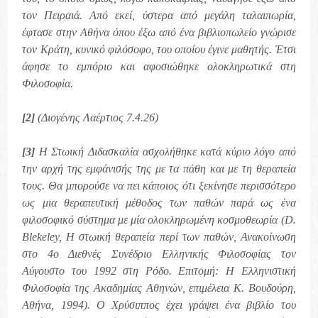
τον Πειραιά. Από εκεί, ύστερα από μεγάλη ταλαιπωρία,
έφτασε στην Αθήνα όπου έξω από ένα βιβλιοπωλείο γνώρισε
τον Κράτη, κυνικό φιλόσοφο, του οποίου έγινε μαθητής. Έτσι
άφησε το εμπόριο και αφοσιώθηκε ολοκληρωτικά στη
Φιλοσοφία.
[2]
(Διογένης Λαέρτιος 7.4.26)
[3]
Η Στωική Διδασκαλία ασχολήθηκε κατά κύριο λόγο από
την αρχή της εμφάνισής της με τα πάθη και με τη θεραπεία
τους. Θα μπορούσε να πει κάποιος ότι ξεκίνησε περισσότερο
ως μια θεραπευτική μέθοδος των παθών παρά ως ένα
φιλοσοφικό σύστημα με μία ολοκληρωμένη κοσμοθεωρία (D.
Βlekeley, Η στωική θεραπεία περί των παθών, Ανακοίνωση
στο 4ο Διεθνές Συνέδριο Ελληνικής Φιλοσοφίας τον
Αύγουστο του 1992 στη Ρόδο. Επιτομή: Η Ελληνιστική
Φιλοσοφία της Ακαδημίας Αθηνών, επιμέλεια Κ. Βουδούρη,
Αθήνα, 1994). Ο Χρύσιππος έχει γράψει ένα βιβλίο του