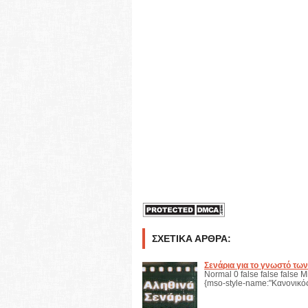
ΣΧΕΤΙΚΆ ΆΡΘΡΑ:
Σενάρια για το γνωστό τω
Normal 0 false false false M
{mso-style-name:"Κανονικός