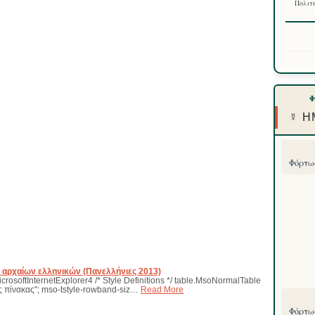
Πολιτε
☿ Η
Φόρτωσ
ν αρχαίων ελληνικών (Πανελλήνιες 2013)
icrosoftInternetExplorer4 /* Style Definitions */ table.MsoNormalTable
 πίνακας"; mso-tstyle-rowband-siz…
Read More
Φόρτωσ