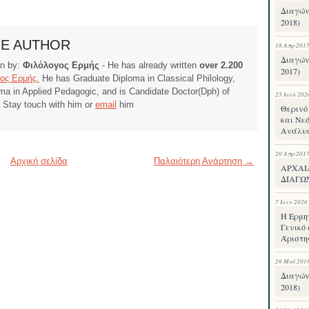
Διαγών
2018)
HE AUTHOR
18 Απρ 201
Διαγών
ten by:
Φιλόλογος Ερμής
- He has already written
over 2.200
2017)
ος Ερμής.
He has Graduate Diploma in Classical Philology,
ma in Applied Pedagogic, and is Candidate Doctor(Dph) of
25 Ιουλ 202
. Stay touch with him or
email
him
Θερινό 
και Νεό
Ανάλυ
20 Απρ 201
Αρχική σελίδα
Παλαιότερη Ανάρτηση →
ΑΡΧΑΙ
ΔΙΑΓΩ
7 Ιουν 2026
Η Ερμη
Γενικό 
Άριστη
26 Μαΐ 201
Διαγών
2018)