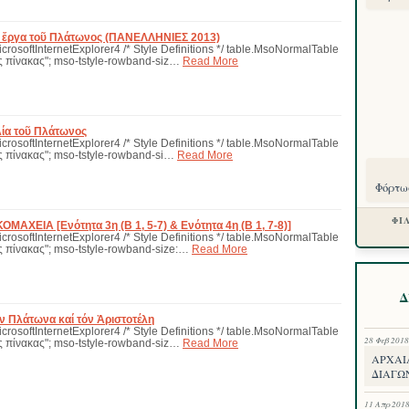
ὰ ἔργα τοῦ Πλάτωνος (ΠΑΝΕΛΛΗΝΙΕΣ 2013)
icrosoftInternetExplorer4 /* Style Definitions */ table.MsoNormalTable
 πίνακας"; mso-tstyle-rowband-siz…
Read More
λία τοῦ Πλάτωνος
icrosoftInternetExplorer4 /* Style Definitions */ table.MsoNormalTable
 πίνακας"; mso-tstyle-rowband-si…
Read More
Φόρτωσ
ΦΙ
ΑΧΕΙΑ [Ενότητα 3η (Β 1, 5-7) & Ενότητα 4η (Β 1, 7-8)]
icrosoftInternetExplorer4 /* Style Definitions */ table.MsoNormalTable
 πίνακας"; mso-tstyle-rowband-size:…
Read More
Δ
όν Πλάτωνα καί τόν Ἀριστοτέλη
icrosoftInternetExplorer4 /* Style Definitions */ table.MsoNormalTable
28 Φεβ 2018
 πίνακας"; mso-tstyle-rowband-siz…
Read More
ΑΡΧΑΙ
ΔΙΑΓΩ
11 Απρ 201