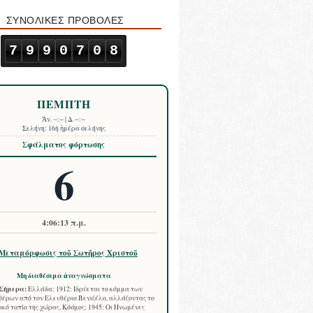
ΣΥΝΟΛΙΚΕΣ ΠΡΟΒΟΛΕΣ
7
9
9
0
7
0
8
ΠΕΜΠΤΗ
Ἀν.
--:--
| Δ.
--:--
Σελήνη:
16ὴ ἡμέρα σελήνης
Σφάλματος φόρτωσης
6
4:06:14 π.μ.
Μεταμόρφωσις τοῦ Σωτῆρος Χριστοῦ
Μη διαθέσιμα ἀναγνώσματα
Σήμερα:
Ελλάδα: 1912: Ιδρύεται το κόμμα των
έρων από τον Ελευθέριο Βενιζέλο, αλλάζοντας το
ικό τοπίο της χώρας. Κόσμος: 1945: Οι Ηνωμένες