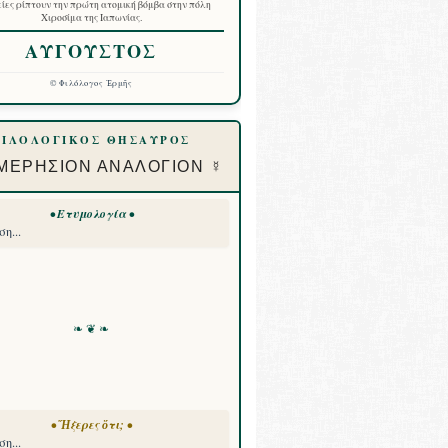
ίες ρίπτουν την πρώτη ατομική βόμβα στην πόλη
Χιροσίμα της Ιαπωνίας.
ΑΥΓΟΥΣΤΟΣ
©
Φιλόλογος Ἑρμῆς
ΦΙΛΟΛΟΓΙΚΟΣ ΘΗΣΑΥΡΟΣ
ΜΕΡΗΣΙΟΝ ΑΝΑΛΟΓΙΟΝ ☿
• Ετυμολογία •
η...
❧ ❦ ❧
• Ἤξερες ὅτι; •
η...