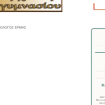
ΙΛΟΛΟΓΟΣ ΕΡΜΗΣ
Ἡ 
Σαν 
Φιλελευθ
πολιτ