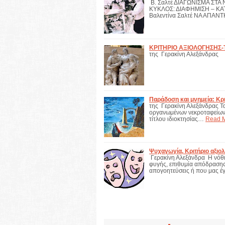
Β. Σαλτέ ΔΙΑΓΩΝΙΣΜΑ ΣΤ
ΚΥΚΛΟΣ: ΔΙΑΦΗΜΙΣΗ – ΚΑΤΑ
Βαλεντίνα Σαλτέ ΝΑ ΑΠΑΝ
ΚΡΙΤΗΡΙΟ ΑΞΙΟΛΟΓΗΣΗΣ-
της Γερακίνη
Παράδοση και μνημεία: Κρ
της Γερακίνη Αλεξάνδρας Τα
οργανωμένων νεκροταφείων α
τίτλου ιδιοκτησίας…
Read 
Ψυχαγωγία, Κριτήριο αξιο
Γερακίνη Αλεξάνδρα Η νόθη 
φυγής, επιθυμία απόδρασης 
απογοητεύσεις ή που μας έ