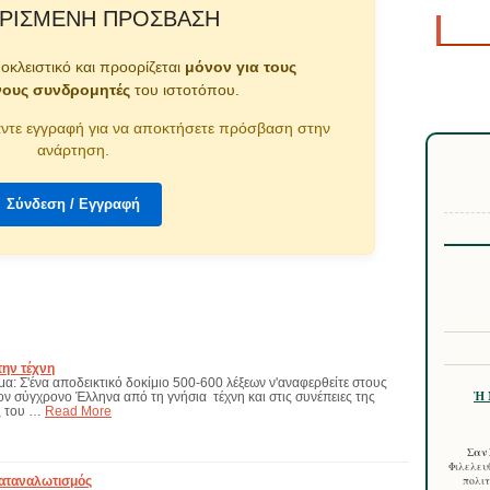
ΡΙΣΜΈΝΗ ΠΡΌΣΒΑΣΗ
ποκλειστικό και προορίζεται
μόνον για τους
νους συνδρομητές
του ιστοτόπου.
ντε εγγραφή για να αποκτήσετε πρόσβαση στην
ανάρτηση.
Σύνδεση / Εγγραφή
την τέχνη
μα: Σ'ένα αποδεικτικό δοκίμιο 500-600 λέξεων ν'αναφερθείτε στους
Ἡ 
ν σύγχρονο Έλληνα από τη γνήσια τέχνη και στις συνέπειες της
ς του …
Read More
Σαν 
Φιλελευθ
Καταναλωτισμός
πολιτ