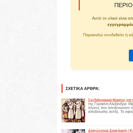
ΠΕΡΙΟ
Αυτό το υλικό είναι α
εγγεγραμμέ
Παρακαλώ συνδεθείτε ή κά
ΣΧΕΤΙΚΆ ΆΡΘΡΑ:
Σχεδιάγραμμα θέματος για 
της Γερακίνη Αλεξάνδρα. Θέ
λόγους που αποξενώνουν το
αποξένωσης αυτής. Το ύφο
Διαγώνισμα Διαφήμιση / 