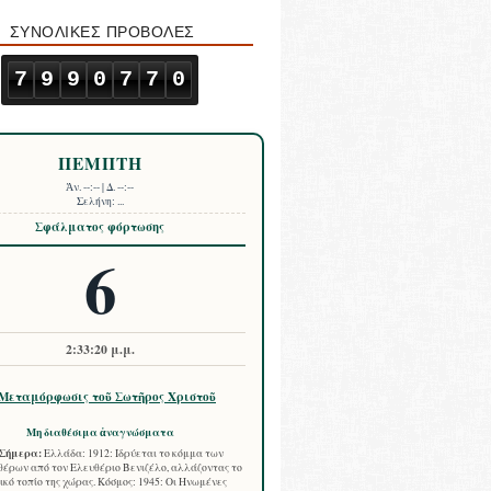
ΣΥΝΟΛΙΚΕΣ ΠΡΟΒΟΛΕΣ
7
9
9
0
7
7
0
ΠΕΜΠΤΗ
Ἀν.
--:--
| Δ.
--:--
Σελήνη:
...
Σφάλματος φόρτωσης
6
2:33:21 μ.μ.
Μεταμόρφωσις τοῦ Σωτῆρος Χριστοῦ
Μη διαθέσιμα ἀναγνώσματα
Σήμερα:
Ελλάδα: 1912: Ιδρύεται το κόμμα των
έρων από τον Ελευθέριο Βενιζέλο, αλλάζοντας το
ικό τοπίο της χώρας. Κόσμος: 1945: Οι Ηνωμένες