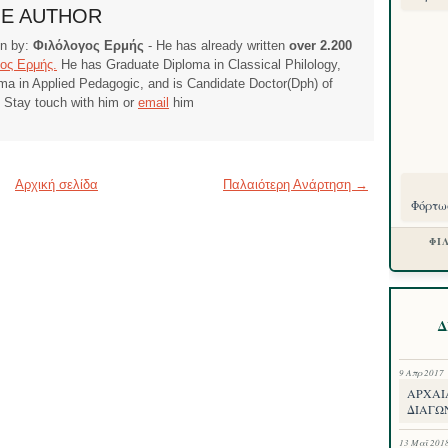
HE AUTHOR
ten by:
Φιλόλογος Ερμής
- He has already written
over 2.200
ος Ερμής.
He has Graduate Diploma in Classical Philology,
ma in Applied Pedagogic, and is Candidate Doctor(Dph) of
. Stay touch with him or
email
him
Αρχική σελίδα
Παλαιότερη Ανάρτηση →
Φόρτωσ
ΦΙ
Δ
9 Απρ 2017
ΑΡΧΑΙ
ΔΙΑΓΩΝ
13 Μαΐ 201