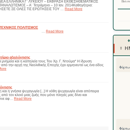
Α ΝΕΑ ΕΛΛΗΝΙΚΑ Γ΄ ΛΥΚΕΙΟΥ – ΕΚΦΡΑΣΗ ΕΚΘΕΣΗΘΕΜΑΤΙΚΟΣ
Πολιτε
ΝΑΛΩΤΙΣΜΟΣ – Α΄ Τετράμηνο – 10 Ιαν. 2014Καθηγήτρια:
ΤΗΣΕΤΕ ΣΕ ΟΛΕΣ ΤΙΣ ΕΡΩΤΗΣΕΙΣ ΤΟΥ …
Read More
ΤΕΧΝΙΚΟΣ ΠΟΛΙΤΙΣΜΟΣ
 Αλεξάνδρας …
Read More
☿ Η
ιτήριο αξιολόγησης
 μνημεία και η καπηλεία τους Του Χρ. Γ. Ντούμα* Η ίδρυση
πό την αρχή της Νεολιθικής Εποχής έχει ερμηνευτεί ως ένα είδος
Φόρτωσ
More
λόγησης
και η γνήσια ψυχαγωγία [...] Η νόθη ψυχαγωγία είναι απόπειρα
από τον κλοιό μιας ζωής που μόνο πληγές μας δίνει και
γινε αφ…
Read More
Φόρτωσ