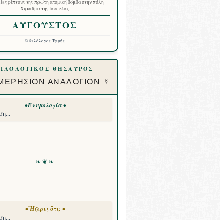
ίες ρίπτουν την πρώτη ατομική βόμβα στην πόλη
Χιροσίμα της Ιαπωνίας.
ΑΥΓΟΥΣΤΟΣ
©
Φιλόλογος Ἑρμῆς
ΦΙΛΟΛΟΓΙΚΟΣ ΘΗΣΑΥΡΟΣ
ΜΕΡΗΣΙΟΝ ΑΝΑΛΟΓΙΟΝ ☿
• Ετυμολογία •
η...
❧ ❦ ❧
• Ἤξερες ὅτι; •
η...