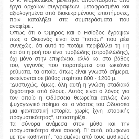
έργα αρχαίων συγγραφέων, μεταφρασμένα και
αξιολογημένα από διακεκριμένους επιστήμονες,
πριν καταλήξει στα συμπεράσματα που
αναφέρει.
Όπως ότι ο Όμηρος και ο Ησίοδος έγραψαν
πως ο Ωκεανός είναι ένα "ποτάμι" που ρέει
συνεχώς, ότι αυτό το ποτάμι περιβάλλει τη Γη
και ότι η ροή του είναι τυρβώδης (στροβιλώδης),
όχι μόνο στην επιφάνεια, αλλά και στο βάθος
του, γεγονός που παραπέμπει στα ωκεάνια
ρεύματα, τα οποία, όπως είναι γνωστό σήμερα,
εκτείνονται σε βάθος περίπου 800 - 1200 μ.
"Δυστυχώς, όμως, όλη αυτή η γνώση σταδιακά
ξεχάστηκε από όλους. Αυτός είναι ο λόγος για
τον οποίο η Οδύσσεια θεωρείται απλώς ένα
ψυχαγωγικό ποίημα και ο νόστος του Οδυσσέα
μια φανταστική ιστορία, χωρίς ίχνη ιστορικής
πραγματικότητας", υποστηρίζει.
Τα σύνορα ανάμεσα στον μύθο και την
πραγματικότητα είναι ασαφή. Γι' αυτό, σύμφωνα
με τον καθηγητή, "ορισμένοι από τους μυθικούς