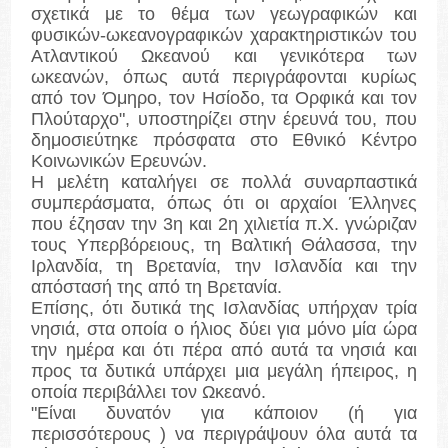
σχετικά με το θέμα των γεωγραφικών και
φυσικών-ωκεανογραφικών χαρακτηριστικών του
Ατλαντικού Ωκεανού και γενικότερα των
ωκεανών, όπως αυτά περιγράφονται κυρίως
από τον Όμηρο, τον Ησίοδο, τα Ορφικά και τον
Πλούταρχο", υποστηρίζει στην έρευνά του, που
δημοσιεύτηκε πρόσφατα στο Εθνικό Κέντρο
Κοινωνικών Ερευνών.
Η μελέτη καταλήγει σε πολλά συναρπαστικά
συμπεράσματα, όπως ότι οι αρχαίοι Έλληνες
που έζησαν την 3η και 2η χιλιετία π.Χ. γνώριζαν
τους Υπερβόρειους, τη Βαλτική Θάλασσα, την
Ιρλανδία, τη Βρετανία, την Ισλανδία και την
απόστασή της από τη Βρετανία.
Επίσης, ότι δυτικά της Ισλανδίας υπήρχαν τρία
νησιά, στα οποία ο ήλιος δύει για μόνο μία ώρα
την ημέρα και ότι πέρα από αυτά τα νησιά και
προς τα δυτικά υπάρχει μια μεγάλη ήπειρος, η
οποία περιβάλλει τον Ωκεανό.
"Είναι δυνατόν για κάποιον (ή για
περισσότερους ) να περιγράψουν όλα αυτά τα