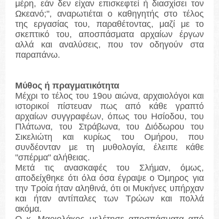
μέρη, εάν δεν είχαν επισκεφτεί ή διασχίσει τον
Ωκεανό;", αναρωτιέται ο καθηγητής στο τέλος
της εργασίας του, παραθέτοντας, μαζί με το
σκεπτικό του, αποσπάσματα αρχαίων έργων
αλλά και αναλύσεις, που τον οδηγούν στα
παραπάνω.
Μύθος ή πραγματικότητα
Μέχρι το τέλος του 19ου αιώνα, αρχαιολόγοι και
ιστορικοί πίστευαν πως από κάθε γραπτό
αρχαίων συγγραφέων, όπως του Ησίοδου, του
Πλάτωνα, του Στράβωνα, του Διόδωρου του
Σικελιώτη και κυρίως του Ομήρου, που
συνδέονταν με τη μυθολογία, έλειπε κάθε
"σπέρμα" αλήθειας.
Μετά τις ανασκαφές του Σλήμαν, όμως,
αποδείχθηκε ότι όλα όσα έγραψε ο Όμηρος για
την Τροία ήταν αληθινά, ότι οι Μυκήνες υπήρχαν
και ήταν αντίπαλες των Τρώων και πολλά
ακόμα.
Ο κ. Μαριολάκος μελέτησε αποσπάσματα από