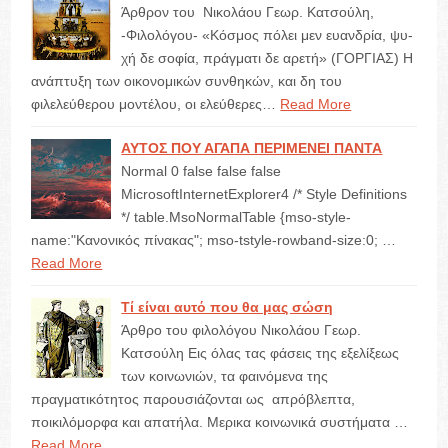
Άρθρον του Νικολάου Γεωρ. Κατσούλη,
-Φιλολόγου- «Κόσμος πόλει μεν ευανδρία, ψυ-
χή δε σοφία, πράγματι δε αρετή» (ΓΟΡΓΙΑΣ) Η
ανάπτυξη των οικονομικών συνθηκών, και δη του
φιλελεύθερου μοντέλου, οι ελεύθερες…
Read More
ΑΥΤΟΣ ΠΟΥ ΑΓΑΠΑ ΠΕΡΙΜΕΝΕΙ ΠΑΝΤΑ
Normal 0 false false false
MicrosoftInternetExplorer4 /* Style Definitions
*/ table.MsoNormalTable {mso-style-
name:"Κανονικός πίνακας"; mso-tstyle-rowband-size:0; …
Read More
Τί είναι αυτό που θα μας σώση
Άρθρο του φιλολόγου Νικολάου Γεωρ.
Κατσούλη Εις όλας τας φάσεις της εξελίξεως
των κοινωνιών, τα φαινόμενα της
πραγματικότητος παρουσιάζονται ως απρόβλεπτα,
ποικιλόμορφα και απατήλα. Μερικα κοινωνικά συστήματα …
Read More