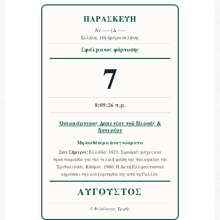
ΠΑΡΑΣΚΕΥΗ
Ἀν.
--:--
| Δ.
--:--
Σελήνη:
16ὴ ἡμέρα σελήνης
Σφάλματος φόρτωσης
7
8:09:27 π.μ.
Ὁσιομάρτυρος Δομετίου τοῦ Περσός &
Ἀστερίου
Μη διαθέσιμα ἀναγνώσματα
Σαν Σήμερα:
Ελλάδα: 1821: Σφοδρές μάχες και
προετοιμασία για την τελική φάση της πολιορκίας της
Τριπολιτσάς. Κόσμος: 1960: Η Ακτή Ελεφαντοστού
κηρύσσει την ανεξαρτησία της από τη Γαλλία.
ΑΥΓΟΥΣΤΟΣ
©
Φιλόλογος Ἑρμῆς