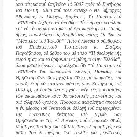
ἀπὸ αἴτημα ποὺ ὑπέβαλαν τὸ 2007 πρὸς τὸ Συνήγορο
τοῦ Πολίτη –θέση ποὺ τότε κατεῖχε ὁ νῦν δήμαρχος
Ἀθηναίων, κ. Γιῶργος Καμίνης–, τὸ Παιδαγωγικὸ
Ἰνστιτοῦτο δέχτηκε νὰ ἀποσύρει τὸ ἐπίμαχο κεφάλαιο
καὶ νὰ τὸ ἀντικαταστήσει μὲ ἕνα διορθωμένο. Ποιός,
ὅμως, ἐπιμελήθηκε τὶς διορθώσεις αὐτές; Οἱ ἴδιοι οἱ
“Μάρτυρες τοῦ Ἰεχωβᾶ”! Αὐτὸ ἀναφέρει ὁ σύμβουλος
τοῦ Παιδαγωγικοῦ Ἰνστιτούτου κ. Σταῦρος
Γιαγκάζογλου, σὲ ἄρθρο του μὲ τίτλο “Ἡ θεολογία τῆς
ἑτερότητας καὶ τὸ θρησκευτικὸ μάθημα στὴν Ἑλλάδα”,
ὅπου μεταξὺ ἄλλων παραδέχεται ὅτι “τὸ Παιδαγωγικὸ
Ἰνστιτοῦτο τοῦ ὑπουργείου Ἐθνικῆς Παιδείας καὶ
Θρησκευμάτων συνεργάζεται στενὰ μὲ ὑπηρεσίες καὶ
φορεῖς θεσμικὰ κατοχυρωμένους (π.χ. Συνήγορος τοῦ
Πολίτη), οἱ ὁποῖοι λειτουργοῦν ὑπὲρ τῆς προστασίας
τῶν δικαιωμάτων κάθε θρησκευτικῆς μειονότητας καὶ
στὸ ἑλληνικὸ σχολεῖο. Πρόσφατο παράδειγμα ἀποτελεῖ
ἡ ἐκ μέρους τοῦ Ἰνστιτούτου ἀλλαγὴ τοῦ περιεχομένου
τῆς διδακτικῆς ἑνότητας στὸ βιβλίο τῶν
Θρησκευτικῶν τῆς Α´ Λυκείου, ποὺ ἀφοροῦσε στοὺς
Μάρτυρες τοῦ Ἰεχωβᾶ: Οἱ τελευταῖοι, διαμαρτυρόμενοι
μέσῳ τοῦ Συνηγόρου τοῦ Πολίτη γιὰ μειωτικοὺς