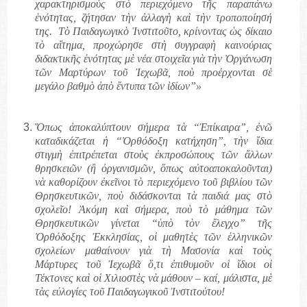
χαρακτηρισμοὺς στὸ περιεχόμενο τῆς παραπάνω
ἑνότητας, ζήτησαν τὴν ἀλλαγὴ καὶ τὴν τροποποίησή
της.
Τὸ Παιδαγωγικὸ Ἰνστιτοῦτο, κρίνοντας ὡς δίκαιο
τὸ αἴτημα, προχώρησε στὴ συγγραφὴ καινούριας
διδακτικῆς ἑνότητας μὲ νέα στοιχεῖα γιὰ τὴν Ὀργάνωση
τῶν Μαρτύρων τοῦ Ἰεχωβᾶ, ποὺ προέρχονται σὲ
μεγάλο βαθμὸ ἀπὸ ἔντυπα τῶν ἰδίων”»
Ὅπως ἀποκαλύπτουν σήμερα τὰ “Ἐπίκαιρα”, ἐνῶ
καταδικάζεται ἡ “Ὀρθόδοξη κατήχηση”, τὴν ἴδια
στιγμὴ ἐπιτρέπεται στοὺς ἐκπροσώπους τῶν ἄλλων
θρησκειῶν (ἢ ὀργανισμῶν, ὅπως αὐτοαποκαλοῦνται)
νὰ καθορίζουν ἐκεῖνοι τὸ περιεχόμενο τοῦ βιβλίου τῶν
Θρησκευτικῶν, ποὺ διδάσκονται τὰ παιδιά μας στὸ
σχολεῖο! Ἀκόμη καὶ σήμερα, ποὺ τὸ μάθημα τῶν
Θρησκευτικῶν γίνεται “ὑπὸ τὸν ἔλεγχο” τῆς
Ὀρθόδοξης Ἐκκλησίας, οἱ μαθητὲς τῶν ἑλληνικῶν
σχολείων μαθαίνουν γιὰ τὴ Μασονία καὶ τοὺς
Μάρτυρες τοῦ Ἰεχωβᾶ ὅ,τι ἐπιθυμοῦν οἱ ἴδιοι οἱ
Τέκτονες καὶ οἱ Χιλιοστὲς νὰ μάθουν – καί, μάλιστα, μὲ
τὰς εὐλογίες τοῦ Παιδαγωγικοῦ Ἰνστιτούτου!