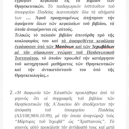
ἔγραψαν" κεφάλαια εἰς τὸ Βιβλίον τῶν
Θρησκευτικῶν.
Τὸ παιδαγωγικὸν ἰνστιτοῦτον τοῦ
ὑπουργείου Παιδείας ἱκανοποίησε ὅλα τὰ αἰτήματά
των
… Ἀφοῦ προηγουμένως ἀπῄτησαν τὴν
ἀφαίρεσιν ὅλων τῶν κεφαλαίων τοῦ βιβλίου, τὰ
ὁποῖα ἀναφέρονται εἰς αὐτούς.
Τελικῶς τὸ παλαιὸν βιβλίον ἀπεσύρθη πρὸ τῆς
κυκλοφορίας του καὶ
τὰ ἀφαιρεθέντα κεφάλαια
ἐγράφησαν ὑπὸ τῶν
Μασόνων
καὶ τῶν Ἰ
εχωβάδων
μὲ τὴν σύμφωνον γνώμην τοῦ Παιδαγωγικοῦ
Ἰνστιτούτου,
τὸ ὁποῖον προωθεῖ τὴν κατάργησιν
τοῦ κατηχητικοῦ μαθήματος τῶν Θρησκευτικῶν
καὶ τὴν ἀντικατάστασίν του ὑπὸ τῆς
Θρησκειολογίας.»
«Ἡ διαφωνία τῶν Χιλιαστῶν προκλήθηκε ἀπὸ τὸ
γεγονὸς ὅτι οἱ συγγραφεῖς τοῦ βιβλίου τῶν
Θρησκευτικῶν τῆς Α´Λυκείου δὲν ἀποδέχονταν τὴν
ἀπόφαση τοῦ ὑπουργείου Παιδείας
(Α3/108,98/6.10.99), μὲ τὴν ὁποία ἀναγνώριζε τοὺς
“Μάρτυρες τοῦ Ἰεχωβᾶ” ὡς “Χριστιανούς”. Τὸ
γεγονὸς αὐτὸ προκάλεσε τὴν ἀντίδρασή τους καὶ μετὰ