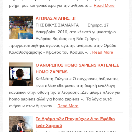
μνήμη μας και γενικότερα για την ανθρωπό…
Read More
ΑΓΩΝΑΣ ΑΓΑΠΗΣ...!!
ΤΗΣ ΒΙΚΥΣ ΣΙΑΜΑΝΤΑ Σήμερα, 17
Δεκεμβρίου 2016, στο κλειστό γυμναστήριο
Ανδρέας Βαρίκας στη Νέα Σμύρνη
πραγματοποιήθηκε αγώνας αγάπης ανάμεσα στην Ομάδα
Καλαθοσφαίρισης «Κιβωτός του Κόσμου»…
Read More
Ο ΑΝΘΡΩΠΟΣ HOMO SAPIENS ΚΑΤΕΛΗΞΕ
HOMO ZAPIENS..
Καλλιόπη Ζιώγου « Ο σύγχρονος άνθρωπος
είναι πλέον εθισμένος στη διαρκή εναλλαγή
καναλιών στην οθόνη της τηλεόρασης..Δεν μιλάμε πλέον για
homo sapiens αλλά για homo zapiens ». Τα λόγια αυτά
ανήκουν στον Αμερικαν…
Read More
Το Δράμα τῶν Πτυχιούχων & το Ἐφόδιο
ἑνός Χαρτιοῦ