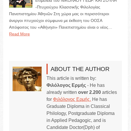
ἐπιμελεία τοῦ ΝΙΚΟΛΑΟΥ ΓΕΩΡ. ΚΑΤΣΟΥΛΗ
-Πτυχιούχου Κλασσικῆς Φιλολογίας
Πανεπιστημίου Ἀθηνῶν Στη χώρα μας οι περισσότεροι
άνεργοι πτυχιούχοι σύμφωνα με έκθεση του ΟΟΣΑ
Απόφοιτος του «Αθήνησι» Πανεπιστημίου είναι ο νέος…
Read More
ABOUT THE AUTHOR
This article is written by:
Φιλόλογος Ερμής
- He has
already written
over 2.200
articles
for
Φιλόλογος Ερμής.
He has
Graduate Diploma in Classical
Philology, Postgraduate Diploma
in Applied Pedagogic, and is
Candidate Doctor(Dph) of