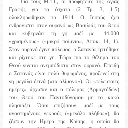
Για τους Μ.τ.Ι., οι προφητείες της Αγίας
Γραφής για τα έσχατα (2 Τμ. 3, 1-5)
ολοκληρώθηκαν το 1914. Ο Ιησούς έχει
ενθρονιστεί στον ουρανό ως Βασιλιάς του Θεού
και κυβερνάει τη γη μαζί με 144.000
«χρισμένους» («μικρό ποίμνιο», Αποκ. 14, 1).
Στον ουρανό έγινε πόλεμος, ο Σατανάς ηττήθηκε
και ρίχτηκε στη γη. Τώρα πια το θέλημα του
Θεού γίνεται ανεμπόδιστα στον ουρανό. Επειδή
ο Σατανάς είναι πολύ θυμωμένος, προξενεί στη
γη μεγάλα δεινά («τα αλίμονο»). Οι «τελευταίες
ημέρες» άρχισαν και ο πόλεμος (Αρμαγεδδών)
του Θεού του Παντοδύναμου με το κακό
πλησιάζει. Όσοι επιζήσουν, μαζί με τους
αναστημένους νεκρούς («μεγάλο πλήθος»), θα
ζήσουν την Ημέρα της Κρίσης, η οποία θα