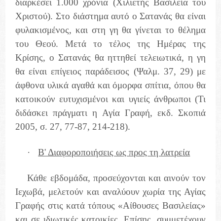
διαρκέσει 1.000 χρόνια (Χιλιετής Βασιλεία του
Χριστού). Στο διάστημα αυτό ο Σατανάς θα είναι
φυλακισμένος, και στη γη θα γίνεται το θέλημα
του Θεού. Μετά το τέλος της Ημέρας της
Κρίσης, ο Σατανάς θα ηττηθεί τελειωτικά, η γη
θα είναι επίγειος παράδεισος (Ψαλμ. 37, 29) με
άφθονα υλικά αγαθά και όμορφα σπίτια, όπου θα
κατοικούν ευτυχισμένοι και υγιείς άνθρωποι (Τι
διδάσκει πράγματι η Αγία Γραφή, εκδ. Σκοπιά
2005, σ. 27, 77-87, 214-218).
·
Β' Διαφοροποιήσεις ως προς τη λατρεία
Κάθε εβδομάδα, προσεύχονται και αινούν τον
Ιεχωβά, μελετούν και αναλύουν χωρία της Αγίας
Γραφής στις κατά τόπους «Αίθουσες Βασιλείας»
και σε ιδιωτικές κατοικίες. Επίσης, συμμετέχουν