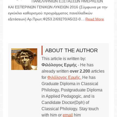
ΠΑΝΕΛΛΗΝΙΩΝ ΕΞΕΤΑΣΕΩΝ ΗΜΕΡΗΣΙΩΝ
ΚΑΙ ΕΣΠΕΡΙΝΩΝ ΓΕΝΙΚΩΝ ΛΥΚΕΙΩΝ 2016 (Σύμφωνα με την
εγκύκλιο καθορισμού προγράμματος πανελλαδικών
εξετάσεων) Αρ.Πρωτ.Φ253.2/69270/Α5/22-0…
Read More
ABOUT THE AUTHOR
This article is written by:
Φιλόλογος Ερμής
- He has
already written
over 2.200
articles
for
Φιλόλογος Ερμής.
He has
Graduate Diploma in Classical
Philology, Postgraduate Diploma
in Applied Pedagogic, and is
Candidate Doctor(Dph) of
Classical Philology. Stay touch
with him or
email
him