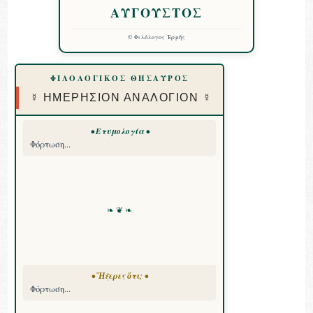
ΑΥΓΟΥΣΤΟΣ
©
Φιλόλογος Ἑρμῆς
ΦΙΛΟΛΟΓΙΚΟΣ ΘΗΣΑΥΡΟΣ
☿ ΗΜΕΡΗΣΙΟΝ ΑΝΑΛΟΓΙΟΝ ☿
• Ετυμολογία •
Φόρτωση...
❧ ❦ ❧
• Ἤξερες ὅτι; •
Φόρτωση...