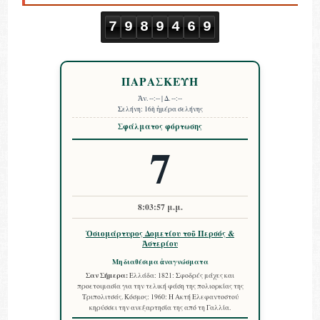
7
9
8
9
4
6
9
ΠΑΡΑΣΚΕΥΗ
Ἀν.
--:--
| Δ.
--:--
Σελήνη:
16ὴ ἡμέρα σελήνης
Σφάλματος φόρτωσης
7
8:03:58 μ.μ.
Ὁσιομάρτυρος Δομετίου τοῦ Περσός &
Ἀστερίου
Μη διαθέσιμα ἀναγνώσματα
Σαν Σήμερα:
Ελλάδα: 1821: Σφοδρές μάχες και
προετοιμασία για την τελική φάση της πολιορκίας της
Τριπολιτσάς. Κόσμος: 1960: Η Ακτή Ελεφαντοστού
κηρύσσει την ανεξαρτησία της από τη Γαλλία.