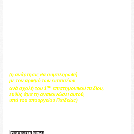
σπουδαστές.
Ευχάριστα είναι τα νέα για όσους στοχεύουν
στις Σχολές Διοίκησης Επιχειρήσεων Αθήνας
και Καβάλας. Στην Αθήνα θα εισαχθούν 42
περισσότεροι σπουδαστές και στην Καβάλα
επιπλέον 47.
(η ανάρτησις θα συμπληρωθή
με τον αριθμό των εισακτέων
ου
ανά σχολή του 1
επιστημονικού πεδίου,
ευθύς άμα τη ανακοινώσει αυτού,
υπό του υπουργείου Παιδείας)