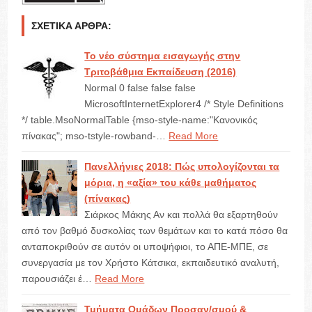
ΣΧΕΤΙΚΆ ΆΡΘΡΑ:
Το νέο σύστημα εισαγωγής στην
Τριτοβάθμια Εκπαίδευση (2016)
Normal 0 false false false
MicrosoftInternetExplorer4 /* Style Definitions
*/ table.MsoNormalTable {mso-style-name:"Κανονικός
πίνακας"; mso-tstyle-rowband-…
Read More
Πανελλήνιες 2018: Πώς υπολογίζονται τα
μόρια, η «αξία» του κάθε μαθήματος
(πίνακας)
Σιάρκος Μάκης Αν και πολλά θα εξαρτηθούν
από τον βαθμό δυσκολίας των θεμάτων και το κατά πόσο θα
ανταποκριθούν σε αυτόν οι υποψήφιοι, το ΑΠΕ-ΜΠΕ, σε
συνεργασία με τον Χρήστο Κάτσικα, εκπαιδευτικό αναλυτή,
παρουσιάζει έ…
Read More
Τμήματα Ομάδων Προσαν/σμού &