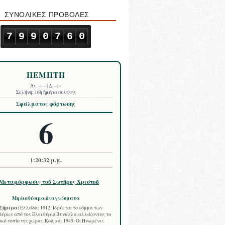
ΣΥΝΟΛΙΚΕΣ ΠΡΟΒΟΛΕΣ
7
9
9
0
7
6
0
ΠΕΜΠΤΗ
Ἀν.
--:--
| Δ.
--:--
Σελήνη:
16ὴ ἡμέρα σελήνης
Σφάλματος φόρτωσης
6
1:20:33 μ.μ.
Μεταμόρφωσις τοῦ Σωτῆρος Χριστοῦ
Μη διαθέσιμα ἀναγνώσματα
Σήμερα:
Ελλάδα: 1912: Ιδρύεται το κόμμα των
έρων από τον Ελευθέριο Βενιζέλο, αλλάζοντας το
ικό τοπίο της χώρας. Κόσμος: 1945: Οι Ηνωμένες