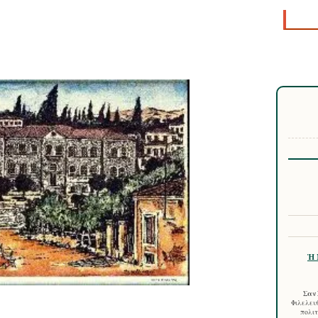
Ἡ 
Σαν 
Φιλελευθ
πολιτ