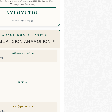
ίες ρίπτουν την πρώτη ατομική βόμβα στην πόλη
Χιροσίμα της Ιαπωνίας.
ΑΥΓΟΥΣΤΟΣ
©
Φιλόλογος Ἑρμῆς
ΦΙΛΟΛΟΓΙΚΟΣ ΘΗΣΑΥΡΟΣ
ΜΕΡΗΣΙΟΝ ΑΝΑΛΟΓΙΟΝ ☿
• Ετυμολογία •
η...
❧ ❦ ❧
• Ἤξερες ὅτι; •
η...