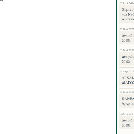
25 Ιουλ 202
Θερινό 
και Νεό
Ανάλυ
26 Μαΐ 201
Διαγών
2018)
26 Μαΐ 201
Διαγών
2018)
20 Απρ 201
ΑΡΧΑΙ
ΔΙΑΓΩ
28 Μαΐ 201
ΠΑΝΕΛΛ
Ἀρχαίω
5 Μαΐ 2018
Διαγών
2018)