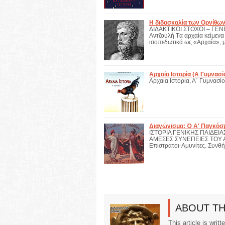
Η διδασκαλία των Ορνίθω
ΔΙΔΑΚΤΙΚΟΙ ΣΤΟΧΟΙ – ΓEN
Αντζουλή Tα αρχαία κείμεν
ισοπεδωτικά ως «Aρχαία», με
Αρχαία Ιστορία (Α Γυμνασ
Αρχαία Ιστορία, Α΄ Γυμνασί
Διαγώνισμα: Ὁ Α' Παγκόσμ
ΙΣΤΟΡΙΑ ΓΕΝΙΚΗΣ ΠΑΙΔΕΙΑ
ΑΜΕΣΕΣ ΣΥΝΕΠΕΙΕΣ ΤΟΥ Α.1.
Επίστρατοι-Αμυνίτες. Συνθ
ABOUT T
This article is writ