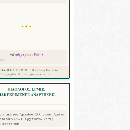
❧ ❦ ❧
• Καθημερινός Βίος •
η...
ΛΟΛΟΓΟΣ ΕΡΜΗΣ
• Κλασική Παιδεία
Copyrights © filologos-hermes.info
ΦΙΛΟΛΟΓΟΣ ΕΡΜΗΣ
ΙΑΚΕΚΡΙΜΕΝΕΣ ΑΝΑΡΤΗΣΕΙΣ
νευτική των Αρχαίων Ελληνικών: Από το
στο Μερικό – Η Αρχιτεκτονική της
ς Απάντησης