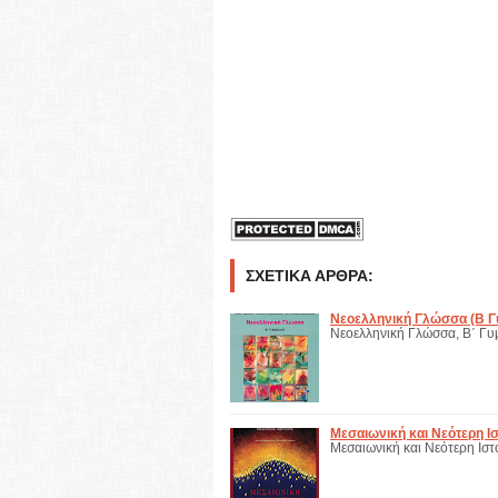
ΣΧΕΤΙΚΆ ΆΡΘΡΑ:
Νεοελληνική Γλώσσα (Β 
Νεοελληνική Γλώσσα, Β΄ Γ
Μεσαιωνική και Νεότερη Ι
Μεσαιωνική και Nεότερη Iστ