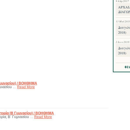
9 Απρ 2017
ΑΡΧΑΙ
ΔΙΑΓΩΝ
13 Μαΐ 201
Διαγών
2018)
2 Ιουν 2018
Διαγών
2018)
ΦΙ
Γυμνασίου) / ΒΟΗΘΗΜΑ
υμνασίου …
Read More
στορία (Β Γυμνασίου) / ΒΟΗΘΗΜΑ
ορία, Β΄ Γυμνασίου …
Read More