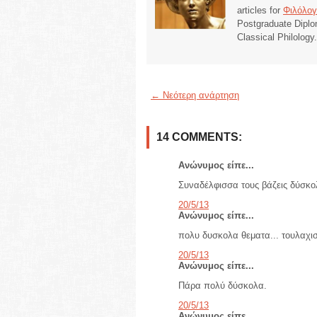
articles for
Φιλόλογ
Postgraduate Diplo
Classical Philology
← Νεότερη ανάρτηση
14 COMMENTS:
Ανώνυμος είπε...
Συναδέλφισσα τους βάζεις δύσκο
20/5/13
Ανώνυμος είπε...
πολυ δυσκολα θεματα... τουλαχι
20/5/13
Ανώνυμος είπε...
Πάρα πολύ δύσκολα.
20/5/13
Ανώνυμος είπε...