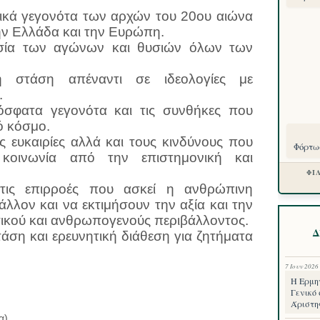
ικά γεγονότα των αρχών του 20ου αιώνα
την Ελλάδα και την Ευρώπη.
σία των αγώνων και θυσιών όλων των
ή στάση απέναντι σε ιδεολογίες με
.
σφατα γεγονότα και τις συνθήκες που
ό κόσμο.
ς ευκαιρίες αλλά και τους κινδύνους που
Φόρτωσ
 κοινωνία από την επιστημονική και
ΦΙ
τις επιρροές που ασκεί η ανθρώπινη
λλον και να εκτιμήσουν την αξία και την
σικού και ανθρωπογενούς περιβάλλοντος.
Δ
άση και ερευνητική διάθεση για ζητήματα
7 Ιουν 2026
Η Ερμη
Γενικό 
Άριστη
α)