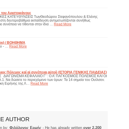
ν του Αριστοφάνους
IKEΣ KATEYΘYNΣEIΣ ΤωνΘεοδώρου Στεφανόπουλου & Ελένης
α στη δευτεροβάθμια εκπαίδευση αντιμετωπίζονται συνήθως
 συνέπεια να τίθενται στην ίδια …
Read More
ίου) / ΒΟΗΘΗΜΑ
ου - …
Read More
ιος Πόλεμος καί αἱ συνέπειαι αὐτοῦ (ΙΣΤΟΡΙΑ ΓΕΝΙΚΗΣ ΠΑΙΔΕΙΑΣ)
Σ ΔΙΑΓΩΝΙΣΜΑ ΚΕΦΑΛΑΙΟ Γ’ : Ο Α’ ΠΑΓΚΟΣΜΙΟΣ ΠΟΛΕΜΟΣ ΚΑΙ ΟΙ
 Να δώσετε το περιεχόμενο των όρων: Τα 14 σημεία του Ουίλσον.
ήκη Ειρήνης της Λ…
Read More
HE AUTHOR
ten by:
Φιλόλογος Ερμής
- He has already written
over 2.200