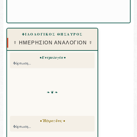
ΦΙΛΟΛΟΓΙΚΟΣ ΘΗΣΑΥΡΟΣ
☿ ΗΜΕΡΗΣΙΟΝ ΑΝΑΛΟΓΙΟΝ ☿
• Ετυμολογία •
Φόρτωση...
❧ ❦ ❧
• Ἤξερες ὅτι; •
Φόρτωση...