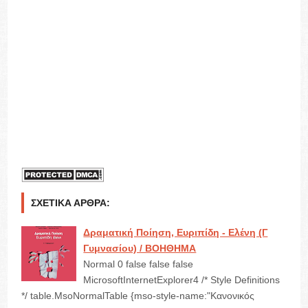
ΣΧΕΤΙΚΆ ΆΡΘΡΑ:
Δραματική Ποίηση, Ευριπίδη - Ελένη (Γ
Γυμνασίου) / ΒΟΗΘΗΜΑ
Normal 0 false false false
MicrosoftInternetExplorer4 /* Style Definitions
*/ table.MsoNormalTable {mso-style-name:"Κανονικός