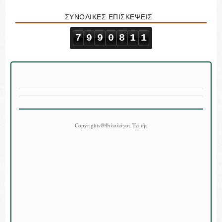
ΣΥΝΟΛΙΚΕΣ ΕΠΙΣΚΕΨΕΙΣ
7
9
9
0
8
1
1
Copyrights@Φιλολόγος Ἑρμῆς