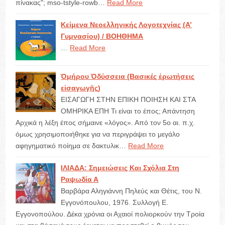
πίνακας"; mso-tstyle-rowb…
Read More
Κείμενα Νεοελληνικής Λογοτεχνίας (Α’
Γυμνασίου) / ΒΟΗΘΗΜΑ
…
Read More
Ὁμήρου Ὀδύσσεια (Βασικές ἐρωτήσεις
εἰσαγωγῆς)
ΕΙΣΑΓΩΓΗ ΣΤΗΝ ΕΠΙΚΗ ΠΟΙΗΣΗ ΚΑΙ ΣΤΑ
ΟΜΗΡΙΚΑ ΕΠΗ Τι είναι το έπος; Απάντηση
Αρχικά η λέξη έπος σήμαινε «λόγος». Από τον 5ο αι. π.χ.
όμως χρησιμοποιήθηκε για να περιγράψει το μεγάλο
αφηγηματικό ποίημα σε δακτυλικ…
Read More
ΙΛΙΑΔΑ: Σημειώσεις Και Σχόλια Στη
Ραψωδία Α
Βαρβάρα Αληγιάννη Πηλεύς και Θέτις, του Ν.
Εγγονόπουλου, 1976. Συλλογή Ε.
Εγγονοπούλου. Δέκα χρόνια οι Αχαιοί πολιορκούν την Τροία