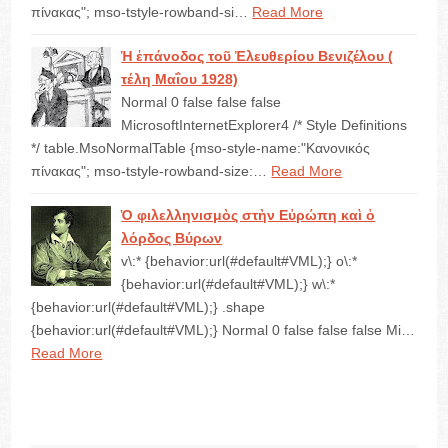
πίνακας"; mso-tstyle-rowband-si…
Read More
Ἡ ἐπάνοδος τοῦ Ἐλευθερίου Βενιζέλου (
τέλη Μαΐου 1928)
Normal 0 false false false
MicrosoftInternetExplorer4 /* Style Definitions
*/ table.MsoNormalTable {mso-style-name:"Κανονικός
πίνακας"; mso-tstyle-rowband-size:…
Read More
Ὁ φιλελληνισμὸς στὴν Εὐρώπη καὶ ὁ
λόρδος Βύρων
v\:* {behavior:url(#default#VML);} o\:*
{behavior:url(#default#VML);} w\:*
{behavior:url(#default#VML);} .shape
{behavior:url(#default#VML);} Normal 0 false false false Mi…
Read More