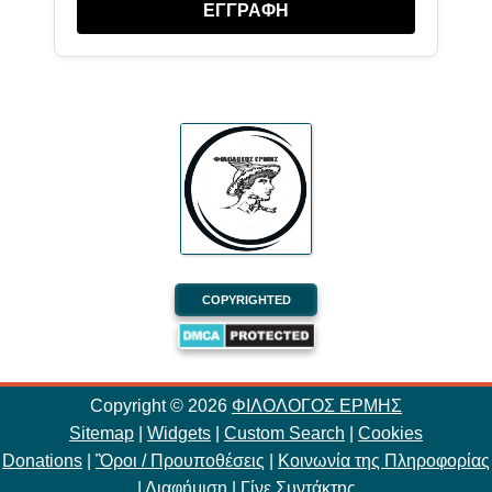
ΕΓΓΡΑΦΗ
COPYRIGHTED
Copyright ©
2026
ΦΙΛΟΛΟΓΟΣ ΕΡΜΗΣ
Sitemap
|
Widgets
|
Custom Search
|
Cookies
Donations
|
Ὃροι / Προυποθέσεις
|
Κοινωνία της Πληροφορίας
|
Διαφήμιση
|
Γίνε Συντάκτης