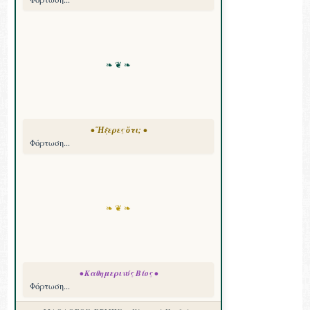
❧ ❦ ❧
• Ἤξερες ὅτι; •
Φόρτωση...
❧ ❦ ❧
• Καθημερινός Βίος •
Φόρτωση...