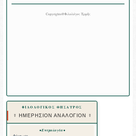
Copyrights@Φιλολόγος Ἑρμῆς
ΦΙΛΟΛΟΓΙΚΟΣ ΘΗΣΑΥΡΟΣ
☿ ΗΜΕΡΗΣΙΟΝ ΑΝΑΛΟΓΙΟΝ ☿
• Ετυμολογία •
Φόρτωση...