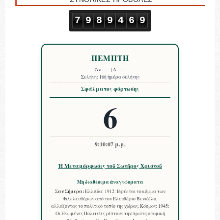
7
9
8
9
4
6
9
ΠΕΜΠΤΗ
Ἀν.
--:--
| Δ.
--:--
Σελήνη:
16ὴ ἡμέρα σελήνης
Σφάλματος φόρτωσης
6
9:10:08 μ.μ.
Ἡ Μεταμόρφωσις τοῦ Σωτῆρος Χριστοῦ
Μη διαθέσιμα ἀναγνώσματα
Σαν Σήμερα:
Ελλάδα: 1912: Ιδρύεται το κόμμα των
Φιλελευθέρων από τον Ελευθέριο Βενιζέλο,
αλλάζοντας το πολιτικό τοπίο της χώρας. Κόσμος: 1945:
Οι Ηνωμένες Πολιτείες ρίπτουν την πρώτη ατομική