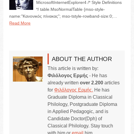
MicrosoftInternetExplorer4 /* Style Definitions
*/ table.MsoNormalTable {mso-style-
name:"Κανονικός πίνακας"; mso-tstyle-rowband-size:0;…
Read More
ABOUT THE AUTHOR
This article is written by:
Φιλόλογος Ερμής
- He has
already written
over 2.200
articles
for
Φιλόλογος Ερμής.
He has
Graduate Diploma in Classical
Philology, Postgraduate Diploma
in Applied Pedagogic, and is
Candidate Doctor(Dph) of
Classical Philology. Stay touch
with him or
email
him