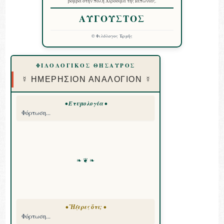
βόμβα στην πόλη Χιροσίμα της Ιαπωνίας.
ΑΥΓΟΥΣΤΟΣ
©
Φιλόλογος Ἑρμῆς
ΦΙΛΟΛΟΓΙΚΟΣ ΘΗΣΑΥΡΟΣ
☿ ΗΜΕΡΗΣΙΟΝ ΑΝΑΛΟΓΙΟΝ ☿
• Ετυμολογία •
Φόρτωση...
❧ ❦ ❧
• Ἤξερες ὅτι; •
Φόρτωση...