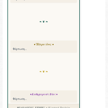
❧ ❦ ❧
• Ἤξερες ὅτι; •
Φόρτωση...
❧ ❦ ❧
• Καθημερινός Βίος •
Φόρτωση...
ΦΙΛΟΛΟΓΟΣ ΕΡΜΗΣ
• Κλασική Παιδεία