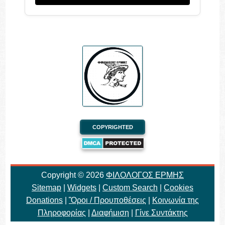
COPYRIGHTED
Copyright ©
2026
ΦΙΛΟΛΟΓΟΣ ΕΡΜΗΣ
Sitemap
|
Widgets
|
Custom Search
|
Cookies
Donations
|
Ὃροι / Προυποθέσεις
|
Κοινωνία της
Πληροφορίας
|
Διαφήμιση
|
Γίνε Συντάκτης