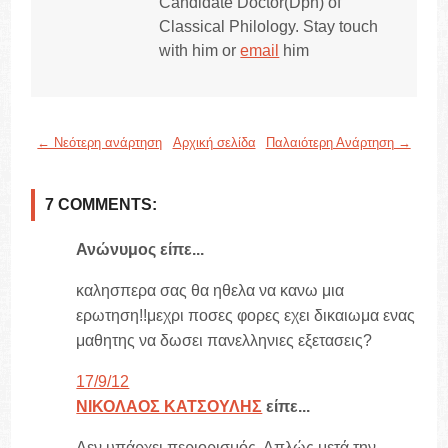
Candidate Doctor(Dph) of
Classical Philology. Stay touch
with him or
email
him
← Νεότερη ανάρτηση
Αρχική σελίδα
Παλαιότερη Ανάρτηση →
7 COMMENTS:
Ανώνυμος είπε...
καλησπερα σας θα ηθελα να κανω μια
ερωτηση!!μεχρι ποσες φορες εχει δικαιωμα ενας
μαθητης να δωσει πανελληνιες εξετασεις?
17/9/12
ΝΙΚΟΛΑΟΣ ΚΑΤΣΟΥΛΗΣ
είπε...
Δεν υπάρχει περιορισμός. Απλώς μετά την