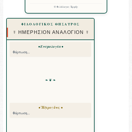
©
Φιλόλογος Ἑρμῆς
ΦΙΛΟΛΟΓΙΚΟΣ ΘΗΣΑΥΡΟΣ
☿ ΗΜΕΡΗΣΙΟΝ ΑΝΑΛΟΓΙΟΝ ☿
• Ετυμολογία •
Φόρτωση...
❧ ❦ ❧
• Ἤξερες ὅτι; •
Φόρτωση...