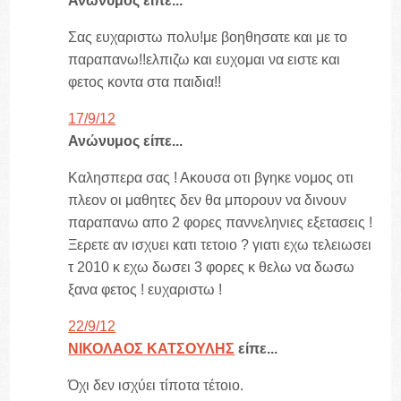
Ανώνυμος είπε...
Σας ευχαριστω πολυ!με βοηθησατε και με το
παραπανω!!ελπιζω και ευχομαι να ειστε και
φετος κοντα στα παιδια!!
17/9/12
Ανώνυμος είπε...
Καλησπερα σας ! Ακουσα οτι βγηκε νομος οτι
πλεον οι μαθητες δεν θα μπορουν να δινουν
παραπανω απο 2 φορες παννεληνιες εξετασεις !
Ξερετε αν ισχυει κατι τετοιο ? γιατι εχω τελειωσει
τ 2010 κ εχω δωσει 3 φορες κ θελω να δωσω
ξανα φετος ! ευχαριστω !
22/9/12
ΝΙΚΟΛΑΟΣ ΚΑΤΣΟΥΛΗΣ
είπε...
Όχι δεν ισχύει τίποτα τέτοιο.