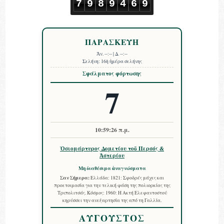
7
9
8
9
4
6
9
ΠΑΡΑΣΚΕΥΗ
Ἀν.
--:--
| Δ.
--:--
Σελήνη:
16ὴ ἡμέρα σελήνης
Σφάλματος φόρτωσης
7
10:59:27 π.μ.
Ὁσιομάρτυρος Δομετίου τοῦ Περσός &
Ἀστερίου
Μη διαθέσιμα ἀναγνώσματα
Σαν Σήμερα:
Ελλάδα: 1821: Σφοδρές μάχες και
προετοιμασία για την τελική φάση της πολιορκίας της
Τριπολιτσάς. Κόσμος: 1960: Η Ακτή Ελεφαντοστού
κηρύσσει την ανεξαρτησία της από τη Γαλλία.
ΑΥΓΟΥΣΤΟΣ