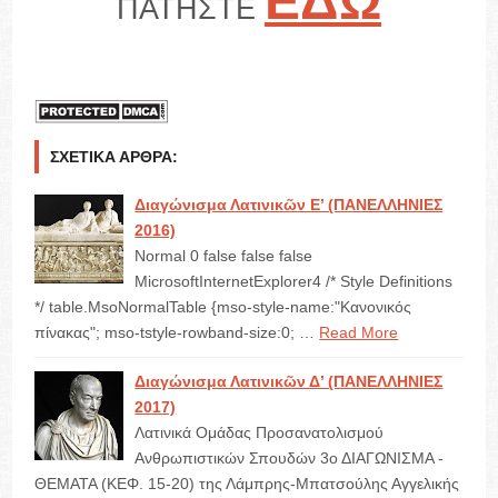
ΕΔΩ
ΠΑΤΗΣΤΕ
ΣΧΕΤΙΚΆ ΆΡΘΡΑ:
Διαγώνισμα Λατινικῶν E’ (ΠΑΝΕΛΛΗΝΙΕΣ
2016)
Normal 0 false false false
MicrosoftInternetExplorer4 /* Style Definitions
*/ table.MsoNormalTable {mso-style-name:"Κανονικός
πίνακας"; mso-tstyle-rowband-size:0; …
Read More
Διαγώνισμα Λατινικῶν Δ’ (ΠΑΝΕΛΛΗΝΙΕΣ
2017)
Λατινικά Ομάδας Προσανατολισμού
Ανθρωπιστικών Σπουδών 3ο ΔΙΑΓΩΝΙΣΜΑ -
ΘΕΜΑΤΑ (ΚΕΦ. 15-20) της Λάμπρης-Μπατσούλης Αγγελικής