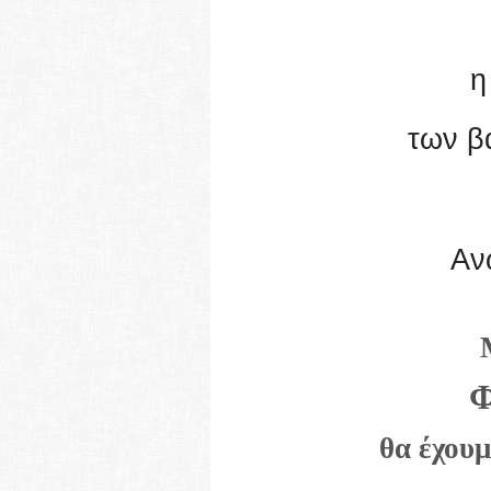
η
των β
Αν
θα έχου