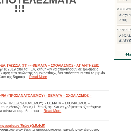
ΑΠΟΤΕΛΕΣΜΑΤΑ
!!!
26 Μαΐ 201
Διαγών
2018)
13 Απρ 201
ΑΡΧΑΙ
ΔΙΑΓΩΝ
ΦΙ
ΕΛ. ΓΛΩΣΣΑ (ΓΠ) – ΘΕΜΑΤΑ – ΣΧΟΛΙΑΣΜΟΣ - ΑΠΑΝΤΗΣΕΙΣ
ληνίες 2019 από τα ΓΕΛ, κλήθηκαν να απαντήσουν σε ερωτήσεις
ίκληση των αξιών της δημοκρατίας», ένα απόσπασμα από το βιβλίο
έλλον της δημοκρ…
Read More
ΟΡΙΑ (ΠΡΟΣΑΝΑΤΟΛΙΣΜΟΥ) - ΘΕΜΑΤΑ – ΣΧΟΛΙΑΣΜΟΣ –
ΟΡΙΑ (ΠΡΟΣΑΝΑΤΟΛΙΣΜΟΥ) - ΘΕΜΑΤΑ – ΣΧΟΛΙΑΣΜΟΣ –
ους εξεταζομένους) 1. Στο εξώφυλλο να γράψετε το εξεταζόμενο
νω-πάνω να συμπληρώσετ…
Read More
ηγουμένων Ἐτῶν (Ο.Ε.Φ.Ε)
γουμένων ετών θέματα προσομοιώσεως πανελληνίων εξετάσεων