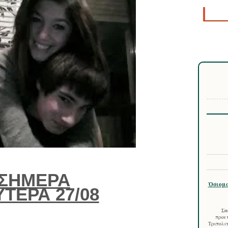
ΣΗΜΕΡΑ
Ὁσιομά
ΤΕΡΑ 27/08
Σα
προετ
Τριπολιτ