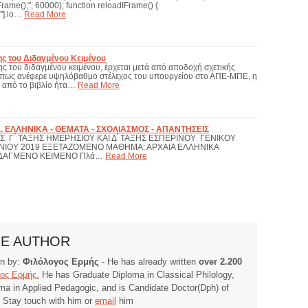
rame();", 60000); function reloadIFrame() {
"].lo…
Read More
ς του Διδαγμένου Κειμένου
 του διδαγμένου κειμένου, έρχεται μετά από αποδοχή σχετικής
 όπως ανέφερε υψηλόβαθμο στέλεχος του υπουργείου στο ΑΠΕ-ΜΠΕ, η
 από το βιβλίο ήτα…
Read More
. ΕΛΛΗΝΙΚΑ - ΘΕΜΑΤΑ - ΣΧΟΛΙΑΣΜΟΣ - ΑΠΑΝΤΗΣΕΙΣ
 Γ ́ ΤΑΞΗΣ ΗΜΕΡΗΣΙΟΥ ΚΑΙ Δ ́ ΤΑΞΗΣ ΕΣΠΕΡΙΝΟΥ ΓΕΝΙΚΟΥ
ΥΝΙΟΥ 2019 ΕΞΕΤΑΖΟΜΕΝΟ ΜΑΘΗΜΑ: ΑΡΧΑΙΑ ΕΛΛΗΝΙΚΑ
ΙΔΑΓΜΕΝΟ ΚΕΙΜΕΝΟ Πλά…
Read More
HE AUTHOR
ten by:
Φιλόλογος Ερμής
- He has already written
over 2.200
ος Ερμής.
He has Graduate Diploma in Classical Philology,
ma in Applied Pedagogic, and is Candidate Doctor(Dph) of
. Stay touch with him or
email
him