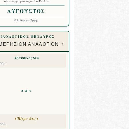
την ανεξαρτησία της από τη Γαλλία.
ΑΥΓΟΥΣΤΟΣ
©
Φιλόλογος Ἑρμῆς
ΦΙΛΟΛΟΓΙΚΟΣ ΘΗΣΑΥΡΟΣ
ΜΕΡΗΣΙΟΝ ΑΝΑΛΟΓΙΟΝ ☿
• Ετυμολογία •
η...
❧ ❦ ❧
• Ἤξερες ὅτι; •
η...