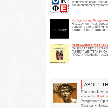
window.setInterval("reloadIF
document.frames["myiframe
Κατάργηση της Μετάφραση
Η κατάργηση της μετάφρασης
εισήγησης από το ΙΕΠ και,
αποτροπή της αποστήθισης
ΠΑΝΕΛΛΗΝΙΕΣ 2019 / ΑΡΧ
ΠΑΝΕΛΛΑΔΙΚΕΣ ΕΞΕΤΑΣΕΙΣ
ΛΥΚΕΙΟΥ ΔΕΥΤΕΡΑ 10 ΙΟ
ΠΡΟΣΑΝΑΤΟΛΙΣΜΟΥ Α. Δ
ABOUT T
This article is writ
articles for
Φιλόλογ
Postgraduate Diplo
Classical Philology