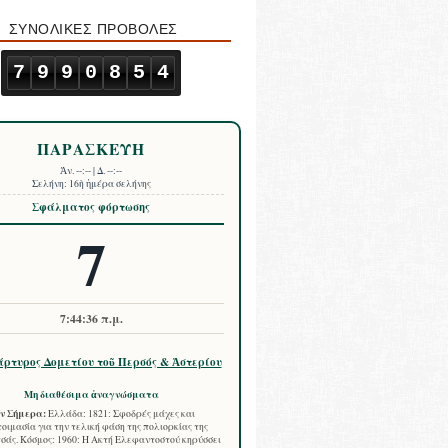
ΣΥΝΟΛΙΚΕΣ ΠΡΟΒΟΛΕΣ
7
9
9
0
8
5
4
ΠΑΡΑΣΚΕΥΗ
Ἀν.
--:--
| Δ.
--:--
Σελήνη:
16ὴ ἡμέρα σελήνης
Σφάλματος φόρτωσης
7
7:44:37 π.μ.
ρτυρος Δομετίου τοῦ Περσός & Ἀστερίου
Μη διαθέσιμα ἀναγνώσματα
ν Σήμερα:
Ελλάδα: 1821: Σφοδρές μάχες και
οιμασία για την τελική φάση της πολιορκίας της
σάς. Κόσμος: 1960: Η Ακτή Ελεφαντοστού κηρύσσει