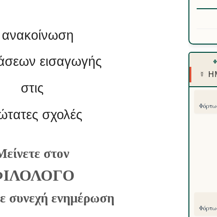
 ανακοίνωση
άσεων εισαγωγής
☿ Η
στις
Φόρτωσ
ώτατες σχολές
Μείνετε στον
ΦΙΛΟΛΟΓΟ
με συνεχή ενημέρωση
Φόρτωσ