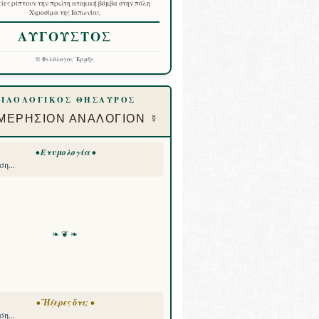
ίες ρίπτουν την πρώτη ατομική βόμβα στην πόλη
Χιροσίμα της Ιαπωνίας.
ΑΥΓΟΥΣΤΟΣ
©
Φιλόλογος Ἑρμῆς
ΦΙΛΟΛΟΓΙΚΟΣ ΘΗΣΑΥΡΟΣ
ΜΕΡΗΣΙΟΝ ΑΝΑΛΟΓΙΟΝ ☿
• Ετυμολογία •
η...
❧ ❦ ❧
• Ἤξερες ὅτι; •
η...