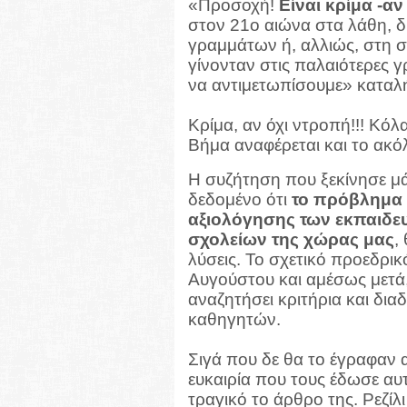
«Προσοχή!
Είναι κρίμα -α
στον 21ο αιώνα στα λάθη, 
γραμμάτων ή, αλλιώς, στη 
γίνονταν στις παλαιότερες 
να αντιμετωπίσουμε» καταλ
Κρίμα, αν όχι ντροπή!!! Κό
Βήμα αναφέρεται και το ακό
Η συζήτηση που ξεκίνησε μάλ
δεδομένο ότι
το πρόβλημα 
αξιολόγησης των εκπαιδευ
σχολείων της χώρας μας
,
λύσεις. Το σχετικό προεδρικ
Αυγούστου και αμέσως μετά,
αναζητήσει κριτήρια και δια
καθηγητών.
Σιγά που δε θα το έγραφαν 
ευκαιρία που τους έδωσε αυ
τραγικό το άρθρο της. Ρεζίλ