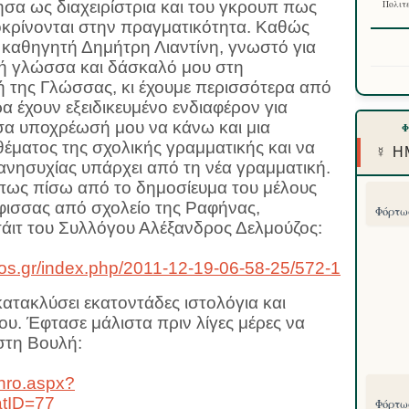
σα ως διαχειρίστρια και του γκρουπ πως
Πολιτε
οκρίνονται στην πραγματικότητα. Καθώς
 καθηγητή Δημήτρη Λιαντίνη, γνωστό για
κή γλώσσα και δάσκαλό μου στη
ή της Γλώσσας, κι έχουμε περισσότερα από
α έχουν εξειδικευμένο ενδιαφέρον για
α υποχρέωσή μου να κάνω και μια
έματος της σχολικής γραμματικής και να
☿ Η
ανησυχίας υπάρχει από τη νέα γραμματική.
ως πίσω από το δημοσίευμα του μέλους
ισσας από σχολείο της Ραφήνας,
Φόρτωσ
σάιτ του Συλλόγου Αλέξανδρος Δελμούζος:
os.gr/index.php/2011-12-19-06-58-25/572-1
κατακλύσει εκατοντάδες ιστολόγια και
ου. Έφτασε μάλιστα πριν λίγες μέρες να
στη Βουλή:
thro.aspx?
tID=77
Φόρτωσ