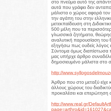
στο πνεύμα αυτό της απάντη
αυτά που γράφει δεν ανταπ
μάλιστα ο χώρος αφορά τον
την αγάπη του στην ελληνι
μετεκπαίδευση στη Διδακτικ
500 μέλη που τα περισσότερ
γλωσσικά ζητήματα, θεώρησ
αναλυτική παρουσίαση του θ
εξηγήσω πως ουδείς λόγος 
Σύντομα όμως διαπίστωσα π
μας υπήρχε άρθρο συναδέλφ
δημοσιευμένο μάλιστα στο 
http://www.syllogosdelmouz
Άρθρο που στο μεταξύ είχε 
άλλους χώρους του διαδικτύ
προκαλέσει και επερώτηση 
http://www.real.gr/DefaultAr
page=arthro&id=161027&ca