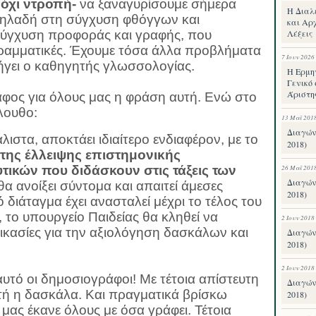
ν όχι ντροπή-
να ξαναγυρίσουμε σήμερα
Η Διαλ
δηλαδή στη σύγχυση φθόγγων και
και Αρχ
σύγχυση προφοράς και γραφής, που
Λέξεις
γραμματικές. Έχουμε τόσα άλλα προβλήματα
7 Ιουν 2026
ήγει ο καθηγητής γλωσσολογίας.
Η Ερμη
Γενικό 
Άριστη
λαφος για όλους μας η φράση αυτή. Ενώ στο
λουθο:
13 Μαΐ 201
Διαγών
ιστα, αποκτάει ιδιαίτερο ενδιαφέρον, με το
2018)
της έλλειψης επιστημονικής
τικών που διδάσκουν στις τάξεις των
26 Μαΐ 201
Διαγών
 θα ανοίξει σύντομα και απαιτεί άμεσες
2018)
ό διάταγμα έχει ανασταλεί μέχρι το τέλος του
 το υπουργείο Παιδείας θα κληθεί να
2 Ιουν 2018
δικασίες για την αξιολόγηση δασκάλων και
Διαγών
2018)
2 Ιουν 2018
αυτό οι δημοσιογράφοι! Με τέτοια απίστευτη
Διαγών
τή η δασκάλα. Και πραγματικά βρίσκω
2018)
ι μας έκανε όλους με όσα γράφει. Τέτοια