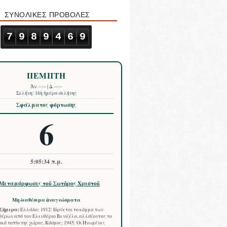
ΣΥΝΟΛΙΚΕΣ ΠΡΟΒΟΛΕΣ
7
9
8
9
4
6
9
ΠΕΜΠΤΗ
Ἀν.
--:--
| Δ.
--:--
Σελήνη:
16ὴ ἡμέρα σελήνης
Σφάλματος φόρτωσης
6
5:05:35 π.μ.
Μεταμόρφωσις τοῦ Σωτῆρος Χριστοῦ
Μη διαθέσιμα ἀναγνώσματα
Σήμερα:
Ελλάδα: 1912: Ιδρύεται το κόμμα των
έρων από τον Ελευθέριο Βενιζέλο, αλλάζοντας το
ικό τοπίο της χώρας. Κόσμος: 1945: Οι Ηνωμένες