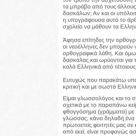
τα μπράβο από τους άλλους 
δασκάλων; Αν και οι υπόλοιπ
η υπογράφουσα αυτό το άρθ
σχολείο να μάθουν τα Ελλην
Άφησα επίτηδες την ορθογρα
οι νεοέλληνες δεν μπορούν 
ορθογραφικά λάθη. Και όμω
δασκάλας και ωρύονται για 
καλά Ελληνικά από τέτοιου
Ευτυχώς που παρακάτω υπά
κριτική και με σωστά Ελληνι
Είμαι γλωσσολόγος και το σ
σχετικά με το παραπάνω κείμ
φθογγόσημα (γράμματα) με τ
γλώσσας, κάνει δηλαδή ένα 
πρωτοετείς φοιτητές μας σε 
από εκεί, είναι προφανώς ασ