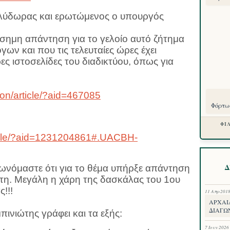
ύδωρας και ερωτώμενος ο υπουργός
σημη απάντηση για το γελοίο αυτό ζήτημα
ων και που τις τελευταίες ώρες έχει
ες ιστοσελίδες του διαδικτύου, όπως για
ion/article/?aid=467085
Φόρτωσ
ΦΙ
rticle/?aid=1231204861#.UACBH-
Δ
ρωνόμαστε ότι για το θέμα υπήρξε απάντηση
τη. Μεγάλη η χάρη της δασκάλας του 1ου
!!!
11 Απρ 201
ΑΡΧΑΙ
ΔΙΑΓΩΝ
ινιώτης γράφει και τα εξής:
7 Ιουν 2026