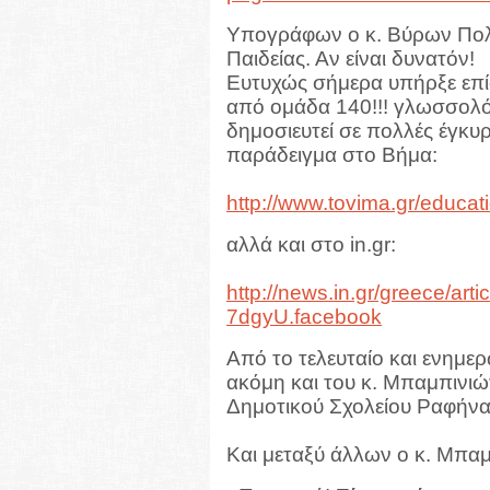
Υπογράφων ο κ. Βύρων Πολ
Παιδείας. Αν είναι δυνατόν!
Ευτυχώς σήμερα υπήρξε επί
από ομάδα 140!!! γλωσσολόγ
δημοσιευτεί σε πολλές έγκυρ
παράδειγμα στο Βήμα:
http://www.tovima.gr/educat
αλλά και στο in.gr:
http://news.in.gr/greece/a
7dgyU.facebook
Από το τελευταίο και ενημε
ακόμη και του κ. Μπαμπινιώ
Δημοτικού Σχολείου Ραφήνας
Και μεταξύ άλλων ο κ. Μπαμπ