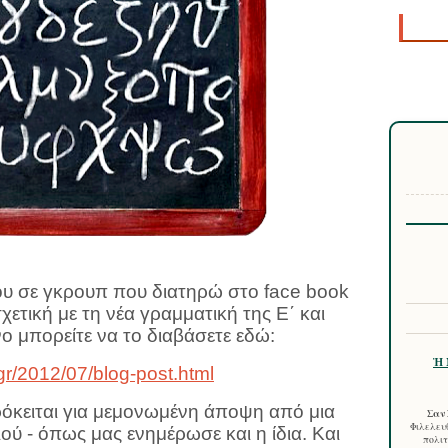
ου σε γκρουπ που διατηρώ στο face book
ετική με τη νέα γραμματική της Ε΄ και
ο μπορείτε να το διαβάσετε εδώ:
Ἡ 
.gr/2012/07/blog-post.html
κειται για μεμονωμένη άποψη από μια
Σαν 
Φιλελευθ
ού - όπως μας ενημέρωσε και η ίδια. Και
πολιτ