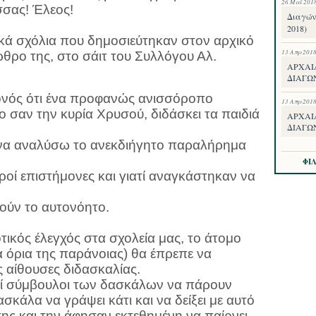
26 Μαΐ 201
σας! Έλεος!
Διαγών
2018)
κά σχόλια που δημοσιεύτηκαν στον αρχικό
13 Απρ 201
θρο της, στο σάιτ του Συλλόγου Αλ.
ΑΡΧΑΙ
ΔΙΑΓΩ
ονός ότι ένα προφανώς ανισσόροπο
13 Απρ 201
 σαν την κυρία Χρυσού, διδάσκει τα παιδιά
ΑΡΧΑΙ
ΔΙΑΓΩΝ
 να αναλύσω το ανεκδιήγητο παραλήρημα
ΦΙ
οί επιστήμονες και γιατί αναγκάστηκαν να
γούν το αυτονόητο.
τικός έλεγχός στα σχολεία μας, το άτομο
α όρια της παράνοιας) θα έπρεπε να
 αίθουσες διδασκαλίας.
κοί σύμβουλοι των δασκάλων να πάρουν
σκάλα να γράψει κάτι και να δείξει με αυτό
ης και την άφησαν εκτεθημένη να παίρνει