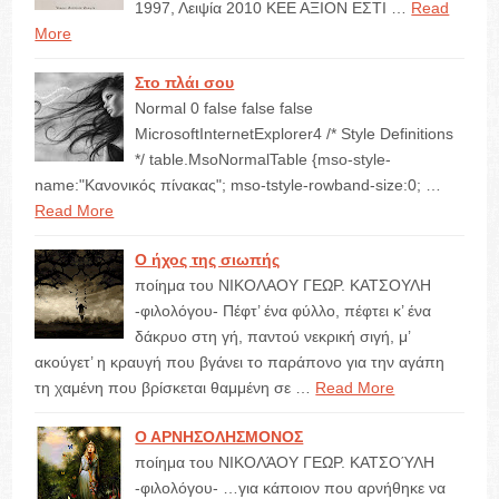
1997, Λειψία 2010 ΚΕΕ ΑΞΙΟΝ ΕΣΤΙ …
Read
More
Στο πλάι σου
Normal 0 false false false
MicrosoftInternetExplorer4 /* Style Definitions
*/ table.MsoNormalTable {mso-style-
name:"Κανονικός πίνακας"; mso-tstyle-rowband-size:0; …
Read More
Ο ήχος της σιωπής
ποίημα του ΝΙΚΟΛΑΟΥ ΓΕΩΡ. ΚΑΤΣΟΥΛΗ
-φιλολόγου- Πέφτ’ ένα φύλλο, πέφτει κ’ ένα
δάκρυο στη γή, παντού νεκρική σιγή, μ’
ακούγετ’ η κραυγή που βγάνει το παράπονο για την αγάπη
τη χαμένη που βρίσκεται θαμμένη σε …
Read More
Ο ΑΡΝΗΣΟΛΗΣΜΟΝΟΣ
ποίημα του ΝΙΚΟΛΆΟΥ ΓΕΩΡ. ΚΑΤΣΟΎΛΗ
-φιλολόγου- …για κάποιον που αρνήθηκε να