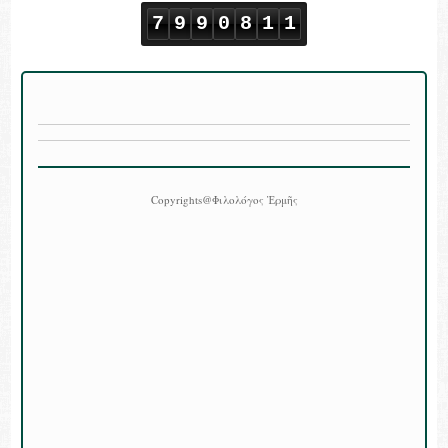
7
9
9
0
8
1
1
Copyrights@Φιλολόγος Ἑρμῆς