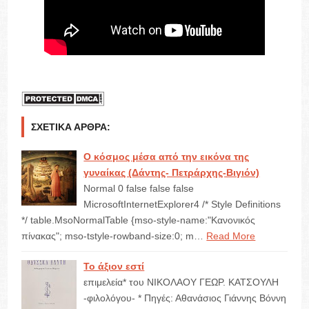
ΣΧΕΤΙΚΆ ΆΡΘΡΑ:
Ο κόσμος μέσα από την εικόνα της
γυναίκας (Δάντης- Πετράρχης-Βιγιόν)
Normal 0 false false false
MicrosoftInternetExplorer4 /* Style Definitions
*/ table.MsoNormalTable {mso-style-name:"Κανονικός
πίνακας"; mso-tstyle-rowband-size:0; m…
Read More
Το άξιον εστί
επιμελεία* του ΝΙΚΟΛΑΟΥ ΓΕΩΡ. ΚΑΤΣΟΥΛΗ
-φιλολόγου- * Πηγές: Αθανάσιος Γιάννης Βόννη