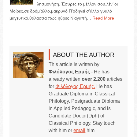
λησμονήση. Έσυρες το μέλλον σου,λέν’ οι
Μοίρες,σε δρόμ’άλλο,μακρυνό Π’οδηγεί σ’άλλο γυαλό
μαγευτικό,θάλασσα πως ηύρες Ν’αγαπή…
Read More
ABOUT THE AUTHOR
This article is written by:
Φιλόλογος Ερμής
- He has
already written
over 2.200
articles
for
Φιλόλογος Ερμής.
He has
Graduate Diploma in Classical
Philology, Postgraduate Diploma
in Applied Pedagogic, and is
Candidate Doctor(Dph) of
Classical Philology. Stay touch
with him or
email
him