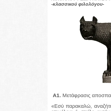
-κλασσικού φιλολόγου-
Α1.
Μετάφρασις αποσπ
«Εσύ παρακαλώ, αναζήτη