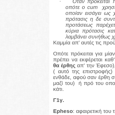
·
Όταν πρόκειται 
οπότε ο
cum
χρησι
οποίαν εισάγει ως χ
πρότασις η δε συντ
προτάσεως παρέχετ
κύρια πρότασις κα
λαμβάνει συνήθως χ
Καμμία απ’ αυτές τις προ
Οπότε πρόκειται για μία
πρέπει να εκφέρεται καθ
θα έρθης
απ’ την Έφεσο),
( αυτό της επιστροφής
ενθάδε, αφού σαν έρθη σ
μαζί του)
ή πρό του οπο
κάτι.
Γ1γ.
Εpheso
: αφαιρετική του