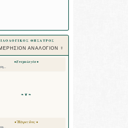
ΦΙΛΟΛΟΓΙΚΟΣ ΘΗΣΑΥΡΟΣ
ΜΕΡΗΣΙΟΝ ΑΝΑΛΟΓΙΟΝ ☿
• Ετυμολογία •
η...
❧ ❦ ❧
• Ἤξερες ὅτι; •
η...