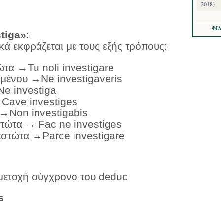
2018)
ΦΙ
tiga»
:
κά εκφράζεται με τους εξής τρόπους:
τώτα →
Tu
noli
investigare
ιμένου →
Ne
investigaveris
Ne
investiga
→
Cave
investiges
 →
Non
investigabis
εστώτα →
Fac
ne
investiges
εστώτα
→
Parce investigare
 μετοχή σύγχρονο του deduc
s