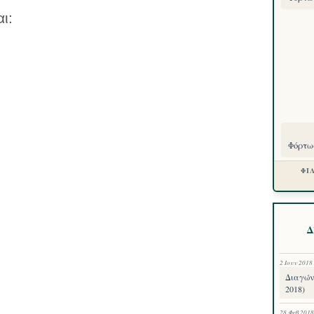
ι:
Φόρτωσ
ΦΙ
Δ
2 Ιουν 2018
Διαγών
2018)
28 Φεβ 2018