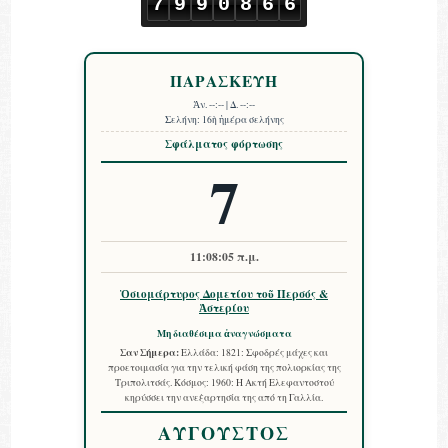
7
9
9
0
8
6
6
ΠΑΡΑΣΚΕΥΗ
Ἀν.
--:--
| Δ.
--:--
Σελήνη:
16ὴ ἡμέρα σελήνης
Σφάλματος φόρτωσης
7
11:08:06 π.μ.
Ὁσιομάρτυρος Δομετίου τοῦ Περσός &
Ἀστερίου
Μη διαθέσιμα ἀναγνώσματα
Σαν Σήμερα:
Ελλάδα: 1821: Σφοδρές μάχες και
προετοιμασία για την τελική φάση της πολιορκίας της
Τριπολιτσάς. Κόσμος: 1960: Η Ακτή Ελεφαντοστού
κηρύσσει την ανεξαρτησία της από τη Γαλλία.
ΑΥΓΟΥΣΤΟΣ