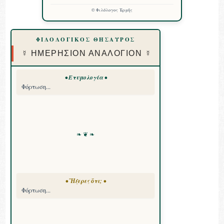
©
Φιλόλογος Ἑρμῆς
ΦΙΛΟΛΟΓΙΚΟΣ ΘΗΣΑΥΡΟΣ
☿ ΗΜΕΡΗΣΙΟΝ ΑΝΑΛΟΓΙΟΝ ☿
• Ετυμολογία •
Φόρτωση...
❧ ❦ ❧
• Ἤξερες ὅτι; •
Φόρτωση...