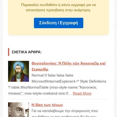
Παρακαλώ συνδεθείτε ή κάντε εγγραφή για να
αποκτήσετε πρόσβαση στην ανάρτηση.
Σύνδεση / Εγγραφή
ΣΧΕΤΙΚΆ ΆΡΘΡΑ:
Θεσσαλονίκη: Ἡ Πόλη τῶν Ἀσκεναζίμ καί
Σεφαρδίμ
Normal 0 false false false
MicrosoftInternetExplorer4 /* Style Definitions
*/ table.MsoNormalTable {mso-style-name:"Κανονικός
πίνακας"; mso-tstyle-rowband-size:0…
Read More
Η δίκη των τόνων
Για να καταλάβουμε την σύγκρουση που
συνδέθηκε με την πειθαρχική δίωξη του