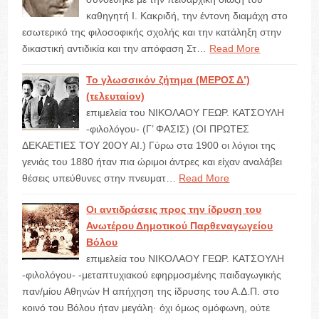
καθηγητή Ι. Κακριδή, την έντονη διαμάχη στο
εσωτερικό της φιλοσοφικής σχολής και την κατάληξη στην
δικαστική αντιδικία και την απόφαση Στ…
Read More
Το γλωσσικόν ζήτημα (ΜΕΡΟΣ Δ’)
(τελευταίον)
επιμελεία του ΝΙΚΟΛΑΟΥ ΓΕΩΡ. ΚΑΤΣΟΥΛΗ
-φιλολόγου- (Γ’ ΦΑΣΙΣ) (ΟΙ ΠΡΩΤΕΣ
ΔΕΚΑΕΤΙΕΣ ΤΟΥ 20ΟΥ ΑΙ.) Γύρω στα 1900 οι λόγιοι της
γενιάς του 1880 ήταν πια ώριμοι άντρες και είχαν αναλάβει
θέσεις υπεύθυνες στην πνευματ…
Read More
Οι αντιδράσεις προς την ίδρυση του
Ανωτέρου Δημοτικού Παρθεναγωγείου
Βόλου
επιμελεία του ΝΙΚΟΛΑΟΥ ΓΕΩΡ. ΚΑΤΣΟΥΛΗ
-φιλολόγου- -μεταπτυχιακού εφηρμοσμένης παιδαγωγικής
παν/μίου Αθηνών Η απήχηση της ίδρυσης του Α.Δ.Π. στο
κοινό του Βόλου ήταν μεγάλη· όχι όμως ομόφωνη, ούτε