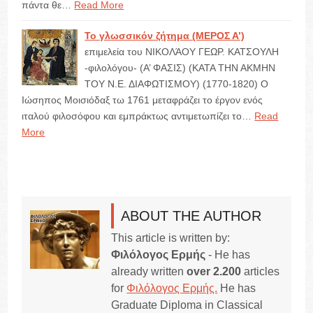
πάντα θε…
Read More
Το γλωσσικόν ζήτημα (ΜΕΡΟΣ Α’)
επιμελεία του ΝΙΚΟΛΆΟΥ ΓΕΩΡ. ΚΑΤΣΟΥΛΗ
-φιλολόγου- (Α’ ΦΑΣΙΣ) (ΚΑΤΑ ΤΗΝ ΑΚΜΗΝ
ΤΟΥ Ν.Ε. ΔΙΑΦΩΤΙΣΜΟΥ) (1770-1820) Ο
Ιώσηπος Μοισιόδαξ τω 1761 μεταφράζει το έργον ενός
ιταλού φιλοσόφου και εμπράκτως αντιμετωπίζει το…
Read
More
ABOUT THE AUTHOR
This article is written by:
Φιλόλογος Ερμής
- He has
already written
over 2.200
articles
for
Φιλόλογος Ερμής.
He has
Graduate Diploma in Classical