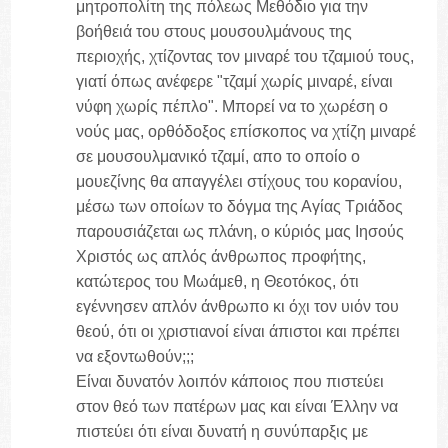
μητροπολίτη της πόλεως Μεθόδιο για την
βοήθειά του στους μουσουλμάνους της
περιοχής, χτίζοντας τον μιναρέ του τζαμιού τους,
γιατί όπως ανέφερε "τζαμί χωρίς μιναρέ, είναι
νύφη χωρίς πέπλο". Μπορεί να το χωρέση ο
νούς μας, ορθόδοξος επίσκοπος να χτίζη μιναρέ
σε μουσουλμανικό τζαμί, απο το οποίο ο
μουεζίνης θα απαγγέλει στίχους του κορανίου,
μέσω των οποίων το δόγμα της Αγίας Τριάδος
παρουσιάζεται ως πλάνη, ο κύριός μας Ιησούς
Χριστός ως απλός άνθρωπος προφήτης,
κατώτερος του Μωάμεθ, η Θεοτόκος, ότι
εγέννησεν απλόν άνθρωπο κι όχι τον υιόν του
θεού, ότι οι χριστιανοί είναι άπιστοι και πρέπει
να εξοντωθούν;;;
Είναι δυνατόν λοιπόν κάποιος που πιστεύει
στον θεό των πατέρων μας και είναι Έλλην να
πιστεύει ότι είναι δυνατή η συνύπαρξις με