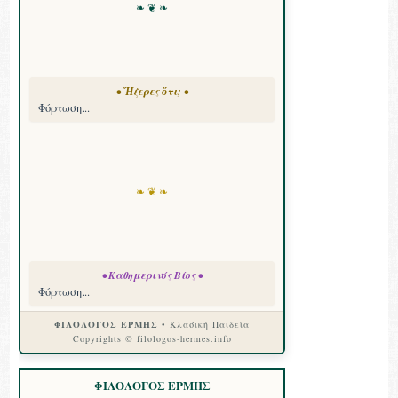
❧ ❦ ❧
• Ἤξερες ὅτι; •
Φόρτωση...
❧ ❦ ❧
• Καθημερινός Βίος •
Φόρτωση...
ΦΙΛΟΛΟΓΟΣ ΕΡΜΗΣ
• Κλασική Παιδεία
Copyrights © filologos-hermes.info
ΦΙΛΟΛΟΓΟΣ ΕΡΜΗΣ