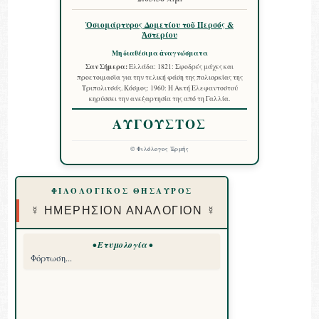
Ὁσιομάρτυρος Δομετίου τοῦ Περσός &
Ἀστερίου
Μη διαθέσιμα ἀναγνώσματα
Σαν Σήμερα:
Ελλάδα: 1821: Σφοδρές μάχες και
προετοιμασία για την τελική φάση της πολιορκίας της
Τριπολιτσάς. Κόσμος: 1960: Η Ακτή Ελεφαντοστού
κηρύσσει την ανεξαρτησία της από τη Γαλλία.
ΑΥΓΟΥΣΤΟΣ
©
Φιλόλογος Ἑρμῆς
ΦΙΛΟΛΟΓΙΚΟΣ ΘΗΣΑΥΡΟΣ
☿ ΗΜΕΡΗΣΙΟΝ ΑΝΑΛΟΓΙΟΝ ☿
• Ετυμολογία •
Φόρτωση...