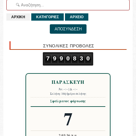
ΑΡΧΙΚΗ
ΚΑΤΗΓΟΡΙΕΣ
ΑΡΧΕΙΟ
ΑΠΟΣΥΝΔΕΣΗ
ΣΥΝΟΛΙΚΕΣ ΠΡΟΒΟΛΕΣ
7
9
9
0
8
3
0
ΠΑΡΑΣΚΕΥΗ
Ἀν.
--:--
| Δ.
--:--
Σελήνη:
16ὴ ἡμέρα σελήνης
Σφάλματος φόρτωσης
7
2:03:37 π.μ.