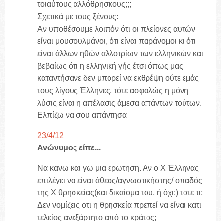
τοιαύτους αλλόθρησκους;;;
Σχετικά με τους ξένους:
Αν υποθέσουμε λοιπόν ότι οι πλείονες αυτών
είναι μουσουλμάνοι, ότι είναι παράνομοι κι ότι
είναι άλλων ηθών αλλοτρίων των ελληνικών και
βεβαίως ότι η ελληνική γής έτσι όπως μας
καταντήσανε δεν μπορεί να εκθρέψη ούτε εμάς
τους λίγους Έλληνες, τότε ασφαλώς η μόνη
λύσις είναι η απέλασις άμεσα απάντων τούτων.
Ελπίζω να σου απάντησα
23/4/12
Ανώνυμος είπε...
Να κανω και γω μια ερωτηση. Αν ο Χ Έλληνας
επιλέγει να είναι άθεος/αγνωστικήστης/ οπαδός
της Χ θρησκείας(και δικαίομα του, ή όχι;) τοτε τι;
Δεν νομίζεις οτι η θρησκεία πρεπεί να είναι κατι
τελείος ανεξάρτητο από το κράτος;