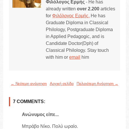
Φιλόλογος Ερμής
- He has
already written
over 2.200
articles
for
Φιλόλογος Ερμής.
He has
Graduate Diploma in Classical
Philology, Postgraduate Diploma
in Applied Pedagogic, and is
Candidate Doctor(Dph) of
Classical Philology. Stay touch
with him or
email
him
← Νεότερη ανάρτηση
Αρχική σελίδα
Παλαιότερη Ανάρτηση →
7 COMMENTS:
Ανώνυμος είπε...
Μπράβο Νίκο. Πολύ ωραίο.