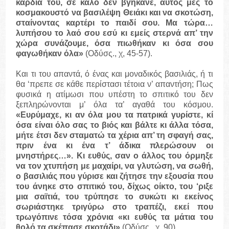
καρδιά του, σε καλό δεν βγήκανε, αυτός μες το
κοσμακουστό να βασιλέψη Θειάκι και να σκοτώση,
σταίνοντας καρτέρι το παιδί σου. Μα τώρα…
λυπήσου το λαό σου εσύ κι εμείς στερνά απ’ την
χώρα συνάζουμε, όσα πιωθήκαν κι όσα σου
φαγωθήκαν όλα»
(Οδύσς., χ, 45-57).
Και τι του απαντά, ό ένας και μοναδικός βασιλιάς, ή τι
θα ‘πρεπε σε κάθε περίστασι τέτοια ν’ απαντήση; Πως
φυσικά η ατίμωσι που υπέστη το σπιτικό του δεν
ξεπληρώνονται μ’ όλα τα’ αγαθά του κόσμου.
«Ευρύμαχε, κι αν όλα μου τα πατρικά γυρίστε, κί
όσα είναι όλο σας το βιός και βάλτε κι άλλα τόσα,
μήτε έτσι δεν σταματώ τα χέρια απ’ τη σφαγή σας,
πριν ένα κι ένα τ’ άδικα πλερώσουν οι
μνηστήρες…». Κι ευθύς, σαν ο άλλος του όρμηξε
να τον χτυπήση με μαχαίρι, να γλυτώση, να σωθή,
ο βασιλιάς που γύρισε και ζήτησε την εξουσία που
του άνηκε στο σπιτικό του, δίχως οίκτο, του ‘ριξε
μια σαϊτιά, του τρύπησε το συκώτι κι εκείνος
σωριάστηκε τριγύρω στο τραπέζι, εκεί που
τρωγόπινε τόσα χρόνια «κι ευθύς τα μάτια του
θολό τα σκέπασε σκοτάδι»
(Οδύσς., χ, 90).