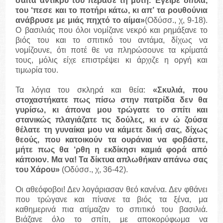
σαίτα αντίκρυ του πέρασε τη μύτη. Έγειρε δίπλα,
του ‘πεσε και το ποτήρι κάτω, κι απ’ τα ρουθούνια
ανάβρυσε με μιάς πηχτό το αίμα»
(Οδύσσ., χ, 9-18).
Ο βασιλιάς που όλοι νομίζανε νεκρό και ρημάξανε το
βιός του και το σπιτικό του αντάμα, δίχως να
νομίζουνε, ότι ποτέ θε να πληρώσουνε τα κρίματά
τους, μόλις είχε επιστρέψει κι άρχιζε η οργή και
τιμωρία του.
Τα λόγια του σκληρά και θεία:
«Σκυλιά, που
στοχαστήκατε πως πίσω στην πατρίδα δεν θα
γυρίσω, κι άπονα μου τρώγατε το σπίτι και
στανικώς πλαγιάζατε τις δούλες, κι εν ώ ζούσα
θέλατε τη γυναίκα μου να κάμετε δική σας, δίχως
θεούς, που κατοικούν τα ουράνια να φοβάστε,
μήτε πως θα ‘ρθη η εκδίκησι καμιά φορά από
κάποιον. Μα να! Τα δίκτυα απλωθήκαν απάνω σας
του Χάρου»
(Οδύσσ., χ, 36-42).
Οι αθεόφοβοι! Δεν λογάριασαν θεό κανένα. Δεν φθάνει
που τρώγανε και πίνανε τα βιός τα ξένα, μα
καθημερινά πια ατίμαζαν το σπιτικό του βασιλιά.
Βιάζανε όλο το σπίτι, με αποκορύφωμα να