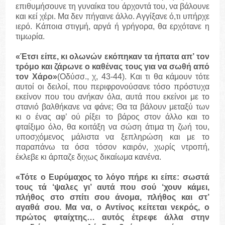
επιθυμήσουνε τη γυναίκα του άρχοντά του, να βάλουνε
και κεί χέρι. Μα δεν πήγαινε άλλο. Αγγίξανε ό,τι υπήρχε
ιερό. Κάποια στιγμή, αργά ή γρήγορα, θα ερχότανε η
τιμωρία.
«Έτσι είπε, κι ολωνών εκόπηκαν τα ήπατα απ’ τον
τρόμο και ζάρωνε ο καθένας τους για να σωθή από
τον Χάρο»
(Οδύσσ., χ, 43-44). Και τι θα κάμουν τότε
αυτοί οι δειλοί, που περιφρονούσανε τόσο πρόστυχα
εκείνον που του ανήκαν όλα, αυτά που εκείνοι με το
στανιό βαλθήκανε να φάνε; Θα τα βάλουν μεταξύ των
κι ο ένας αφ’ ού ρίξει το βάρος στον άλλο και το
φταίξιμο όλο, θα κοιτάξη να σώση άτιμα τη ζωή του,
υποσχόμενος μάλιστα να ξεπληρώση και με το
παραπάνω τα όσα τόσον καιρόν, χωρίς ντροπή,
έκλεβε κι άρπαζε διχως δικαίωμα κανένα.
«Τότε ο Ευρύμαχος το λόγο πήρε κι είπε: σωστά
τους τά ‘ψαλες γι’ αυτά που σού ‘χουν κάμει,
πλήθος στο σπίτι σου άνομα, πλήθος και στ’
αγαθά σου. Μα να, ο Αντίνος κείτεται νεκρός, ο
πρώτος φταίχτης… αυτός έτρεφε άλλα στην