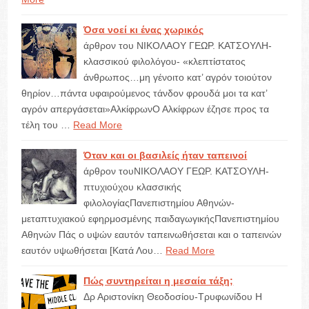
Όσα νοεί κι ένας χωρικός
άρθρον του ΝΙΚΟΛΑΟΥ ΓΕΩΡ. ΚΑΤΣΟΥΛΗ-
κλασσικού φιλολόγου- «κλεπτίστατος
άνθρωπος…μη γένοιτο κατ’ αγρόν τοιούτον
θηρίον…πάντα υφαιρούμενος τάνδον φρουδά μοι τα κατ’
αγρόν απεργάσεται»ΑλκίφρωνΟ Αλκίφρων έζησε προς τα
τέλη του …
Read More
Όταν και οι βασιλείς ήταν ταπεινοί
άρθρον τουΝΙΚΟΛΑΟΥ ΓΕΩΡ. ΚΑΤΣΟΥΛΗ-
πτυχιούχου κλασσικής
φιλολογίαςΠανεπιστημίου Αθηνών-
μεταπτυχιακού εφηρμοσμένης παιδαγωγικήςΠανεπιστημίου
Αθηνών Πάς ο υψών εαυτόν ταπεινωθήσεται και ο ταπεινών
εαυτόν υψωθήσεται [Κατά Λου…
Read More
Πώς συντηρείται η μεσαία τάξη;
Δρ Αριστονίκη Θεοδοσίου-Τρυφωνίδου Η