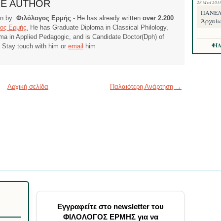
HE AUTHOR
28 Μαΐ 201
ΠΑΝΕΛΛ
ten by:
Φιλόλογος Ερμής
- He has already written
over 2.200
Ἀρχαίω
ος Ερμής.
He has Graduate Diploma in Classical Philology,
ma in Applied Pedagogic, and is Candidate Doctor(Dph) of
ΦΙ
. Stay touch with him or
email
him
Αρχική σελίδα
Παλαιότερη Ανάρτηση →
Εγγραφείτε στο newsletter του
ΦΙΛΟΛΟΓΟΣ ΕΡΜΗΣ για να