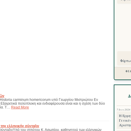
Φόρτωσ
ΦΙ
Δ
πῶν
Historia carminum homericorum υπό Γεωργίου Μιστριώτου Εν
 Εξαιρετικά πολύπλοκη και ενδιαφέρουσα είναι και η σχέση των δύο
ρία. Τ…
Read More
7 Ιουν 2026
Η Ερμη
Γενικό 
Άριστη
 την ελληνικήν σύνταξιν
 σύνταξινΥπό του ιππότου Κ. Ασωπίου, καθηγητού των ελληνικών