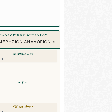
ΦΙΛΟΛΟΓΙΚΟΣ ΘΗΣΑΥΡΟΣ
ΜΕΡΗΣΙΟΝ ΑΝΑΛΟΓΙΟΝ ☿
• Ετυμολογία •
η...
❧ ❦ ❧
• Ἤξερες ὅτι; •
η...