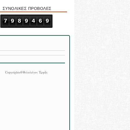
ΣΥΝΟΛΙΚΕΣ ΠΡΟΒΟΛΕΣ
7
9
8
9
4
6
9
Copyrights@Φιλολόγος Ἑρμῆς