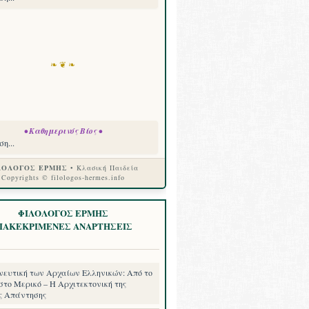
❧ ❦ ❧
• Καθημερινός Βίος •
η...
ΛΟΛΟΓΟΣ ΕΡΜΗΣ
• Κλασική Παιδεία
Copyrights © filologos-hermes.info
ΦΙΛΟΛΟΓΟΣ ΕΡΜΗΣ
ΙΑΚΕΚΡΙΜΕΝΕΣ ΑΝΑΡΤΗΣΕΙΣ
νευτική των Αρχαίων Ελληνικών: Από το
στο Μερικό – Η Αρχιτεκτονική της
ς Απάντησης