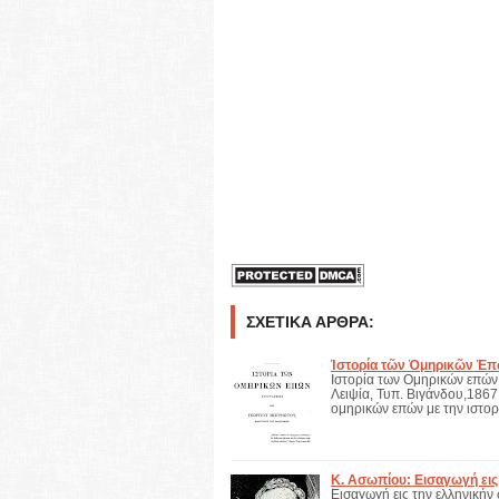
ΣΧΕΤΙΚΆ ΆΡΘΡΑ:
Ἱστορία τῶν Ὁμηρικῶν Ἐ
Ιστορία των Ομηρικών επών
Λειψία, Τυπ. Βιγάνδου,1867
ομηρικών επών με την ιστο
Κ. Ασωπίου: Εισαγωγή εις
Εισαγωγή εις την ελληνικήν