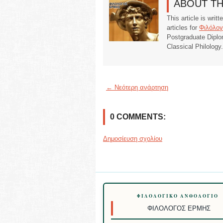
ABOUT T
This article is writ
articles for
Φιλόλογ
Postgraduate Diplo
Classical Philology
← Νεότερη ανάρτηση
0 COMMENTS:
Δημοσίευση σχολίου
ΦΙΛΟΛΟΓΙΚΌ ΑΝΘΟΛΌΓΙΟ
ΦΙΛΌΛΟΓΟΣ ΕΡΜΉΣ