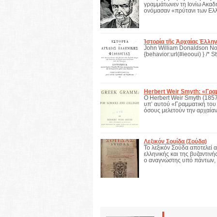
γραμμάτωνεν τη Ιονίω Ακαδ
ονόμασαν «πρύτανι των Ελλ
Ἱστορία τῆς Ἀρχαίας Ἑλλη
John William Donaldson Norm
{behavior:url(#ieooui) } /* 
Herbert Weir Smyth: «Γρα
Ο Herbert Weir Smyth (185
υπ’ αυτού «Γραμματική του
όσους μελετούν την αρχαία
Λεξικόν Σουίδα (Σούδα)
Το λεξικόν Σούδα αποτελεί 
ελληνικής και της βυζαντινή
ο αναγνώστης υπό πάντων,