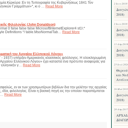
ημία.Κερκύρα :Εν τη Τυπογραφία της Κυβερνήσεως 1841 Τον
2 Ιουν 2018
ηνικών Γραμμάτων»*, κι ο …
Read More
Διαγών
2018)
2 Ιουν 2018
νικῆς Φιλολογίας (John Donaldson)
al 0 false false false MicrosoftInternetExplorer4 st1\:*
Διαγών
Style Definitions */ table.MsoNormalTab…
Read More
2018)
11 Απρ 201
Διαγών
μματική του Αρχαίου Ελληνικού Λόγου»
2018)
7 - 1937) υπήρξεν Αμερικανός κλασσικός φιλόλογος. Η ολοκληρωμένη
 Αρχαίου Ελληνικού Λόγου» έχει καταστεί ένα πρότυπο αναφοράς για
25 Ιουλ 202
ν ελληνικήν γ…
Read More
Θερινό 
και Νεό
Ανάλυ
ασφαλώς, εν εκ των χρησιμωτέρων βιβλίων δια την μελέτην της αρχαίας
26 Μαΐ 201
ς, ιδία, φιλολογίας. Είναι η βασική πηγή εις την οποίαν παραπέμπεται
Διαγών
 …
Read More
2018)
20 Απρ 201
ΑΡΧΑΙ
ΔΙΑΓΩ