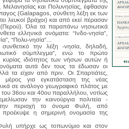
ΑΡΧΑΙ
, Μελανησίας και Πολυνησίας, έφθασαν
ΔΙΑΓΩ
άπαγος (Galapagos, σύνθετη λέξη εκ των
28 Μαΐ 201
ει λευκοί βράχοι) και από εκεί πέρασαν
ΠΑΝΕΛΛ
 (Περού). Όλα τα παραπάνω νησιωτικά
Ἀρχαίω
θετα ελληνικά ονόματα: “Ινδο-νησία”,
13 Μαΐ 201
α”, “Πολυ-νησία”...
ΑΡΧΑΙ
συνθετικό την λέξη -νησία, δηλαδή,
ΔΙΑΓΩ
σιωτικό σύμπλεγμα”, ενώ το πρώτο
ό κυρίας ιδιότητος των νήσων αυτών ή
ΦΙ
 ονόματα αυτά δεν τους τα έδωσαν οι
λλά τα είχαν από πριν.
Οι Σπαρτιάτες,
ο μέρος για εγκατάσταση της νέας
λικά σε ανάλογο γεωγραφικό πλάτος με
ύ του 36ου και 40ου παραλλήλου, νοτίως
εμελίωσαν την καινούργια πολιτεία -
την περιοχή το όνομα Φυλή, από
 προέκυψε η σημερινή ονομασία της
Φυλή υπήρχε ως τοπωνύμιο και στον