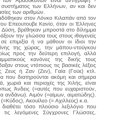
 των Αραουκανών είναι αντιγραφή -
 συστήματος των Ελλήνων, αν και δεν
ασίες των αριθμών.
αδόθηκαν στον Λόνκο Κιλαπάν από τον
ου Επεουτουβε Κανίο, όταν οι Έλληνες
ν Δύση, βρέθηκαν μπροστά στο δίλημμα
ξουν την γλώσσα τους στους ιθαγενείς
σε επιμιξία ή να μάθουν οι ίδιοι την
ίνης της χώρας, την μάπου-ντούγκου
ρίως προς την δεύτερη επιλογή, αλλά
αμματικούς κανόνες της δικής τους
αξαν στους ντόπιους τις βασικές λέξεις
 Ζευς ή Ζαν (Ζεν), Γαία (Γούε) κτλ.
α που διατηρούνται ακόμη και σήμερα
ά, χωριά και περιοχές της Χιλής, είναι
όπως Άνδεις (=αυτές που ευχαριστούν,
α ανδάνω). Αιμόν (=αίμων, αιματώδης).
(=Κύδος), Ακουίλεο (= Αχιλλεύς) κ.α.
διαθέτει τόσο πλούσιο λεξιλόγιο που
 τις λεγόμενες Σύγχρονες Γλώσσες.