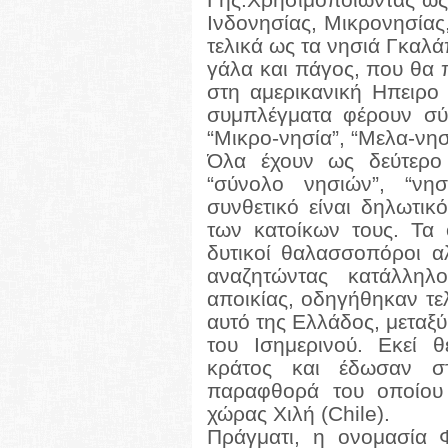
Ινδονησίας, Μικρονησίας
τελικά ως τα νησιά Γκαλ
γάλα και πάγος, που θα π
στη αμερικανική Ηπειρο
συμπλέγματα φέρουν σύν
“Μικρο-νησία”, “Μελα-νησί
Όλα έχουν ως δεύτερο 
“σύνολο νησιών”, “νη
συνθετικό είναι δηλωτικ
των κατοίκων τους. Τα
δυτικοί θαλασσοπόροι α
αναζητώντας κατάλληλ
αποικίας, οδηγήθηκαν τε
αυτό της Ελλάδος, μεταξ
του Ισημερινού. Εκεί θ
κράτος και έδωσαν σ
παραφθορά του οποίου
χώρας Χιλή (Chile).
Πράγματι, η ονομασία 