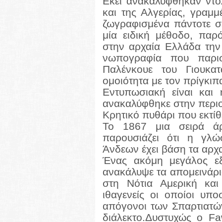
Εκεί ανακαλύφθηκαν ντο
και της Αλγερίας, γραμμ
ζωγραφισμένα πάντοτε σε
μία ειδική μέθοδο, παρ
στην αρχαία Ελλάδα την 
νωπογραφία που παρισ
Παλένκουε του Γιουκατ
ομοιότητα με τον πρίγκι
Εντυπωσιακή είναι και
ανακαλύφθηκε στην περιο
Κρητικό πυθάρι που εκτίθ
Το 1867 μια σειρά άρ
παρουσιάζει ότι η γλ
Άνδεων έχει βάση τα αρχ
Ένας ακόμη μεγάλος εξ
ανακάλυψε τα απομεινάρι
στη Νότια Αμερική και
ιθαγενείς οι οποίοι υπο
απόγονοι των Σπαρτιατών
διάλεκτο.Δυστυχώς ο Fa