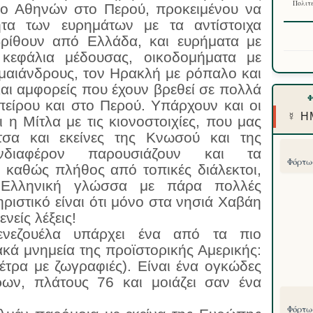
Πολιτε
ίο Αθηνών στο Περού, προκειμένου να
ητα των ευρημάτων με τα αντίστοιχα
βρίθουν από Ελλάδα, και ευρήματα με
κεφάλια μέδουσας, οικοδομήματα με
μαιάνδρους, τον Ηρακλή με ρόπαλο και
και αμφορείς που έχουν βρεθεί σε πολλά
πείρου και στο Περού. Υπάρχουν και οι
☿ Η
 η Μίτλα με τις κιονοστοιχίες, που μας
Ίτσα και εκείνες της Κνωσού και της
νδιαφέρον παρουσιάζουν και τα
Φόρτωσ
 καθώς πλήθος από τοπικές διάλεκτοι,
Ελληνική γλώσσα με πάρα πολλές
ηριστικό είναι ότι μόνο στα νησιά Χαβάη
είς λέξεις!
Βενεζουέλα υπάρχει ένα από τα πιο
ακά μνημεία της προϊστορικής Αμερικής:
πέτρα με ζωγραφιές). Είναι ένα ογκώδες
ρων, πλάτους 76 και μοιάζει σαν ένα
Φόρτωσ