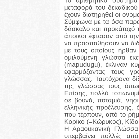
Το αριθμητικό σύστημα
μεταφορά του δεκαδικού
έχουν διατηρηθεί οι ονομ
Σύμφωνα με τα όσα παρ
δάσκαλο και προκάτοχό τ
άποικοι έφτασαν από τη
να προσπαθήσουν να διδά
με τους οποίους ήρθαν 
ομιλούμενη γλώσσα εκε
(mapudugu), έκλιναν κυ
εφαρμόζοντας τους γρ
γλώσσας. Ταυτόχρονα δίδ
της γλώσσας τους όπως
Επίσης, πολλά τοπωνυμί
σε βουνά, ποταμιά, νησι
ελληνικής προέλευσης, 
που τέρπουν, από το ρήμ
Κορίκο (=Κώρυκος), Κίδο 
Η Αραουκανική Γλώσσα 
υπερβαίνει πολλές από