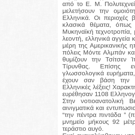
από το Ε. Μ. Πολυτεχνε
μελετήσουν την ομοιότ
Ελληνικά. Οι περιοχές 
κλασικά θέματα, όπως 
Μυκηναϊκή τεχνοτροπία, 
λεοντή, ελληνικά αγγεία 
μέρη της Αμερικανικής η
πόλεις Μόντε Αλμπάν και
θυμίζουν την Τσίτσεν 
Τίρυνθας. Επίσης ε
γλωσσολογικά ευρήματα,
έχουν σαν βάση την 
Ελληνικές λέξεις! Χαρακτ
ευρέθησαν 1108 Ελληνογεν
Στην νοτιοανατολική 
αινιγματικά και εντυπωσι
“την πέντρα πιντάδα ” (
μνημείο μήκους 92 μέτ
τεράστιο αυγό.