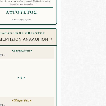
ίες ρίπτουν την πρώτη ατομική βόμβα στην πόλη
Χιροσίμα της Ιαπωνίας.
ΑΥΓΟΥΣΤΟΣ
©
Φιλόλογος Ἑρμῆς
ΦΙΛΟΛΟΓΙΚΟΣ ΘΗΣΑΥΡΟΣ
ΜΕΡΗΣΙΟΝ ΑΝΑΛΟΓΙΟΝ ☿
• Ετυμολογία •
η...
❧ ❦ ❧
• Ἤξερες ὅτι; •
η...