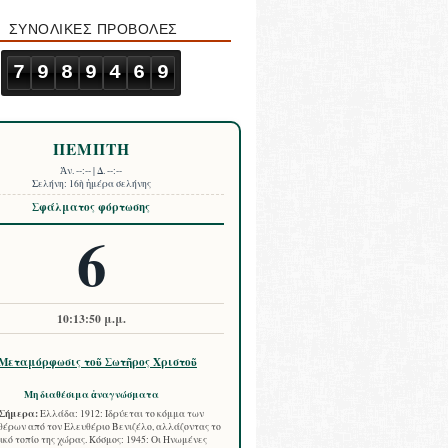
ΣΥΝΟΛΙΚΕΣ ΠΡΟΒΟΛΕΣ
7
9
8
9
4
6
9
ΠΕΜΠΤΗ
Ἀν.
--:--
| Δ.
--:--
Σελήνη:
16ὴ ἡμέρα σελήνης
Σφάλματος φόρτωσης
6
10:13:50 μ.μ.
Μεταμόρφωσις τοῦ Σωτῆρος Χριστοῦ
Μη διαθέσιμα ἀναγνώσματα
Σήμερα:
Ελλάδα: 1912: Ιδρύεται το κόμμα των
έρων από τον Ελευθέριο Βενιζέλο, αλλάζοντας το
ικό τοπίο της χώρας. Κόσμος: 1945: Οι Ηνωμένες