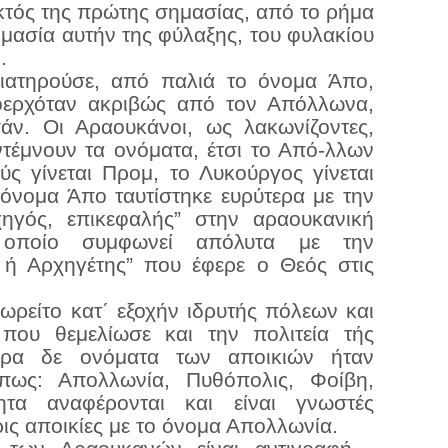
εκτός της πρώτης σημασίας, από το ρήμα
ημασία αυτήν της φύλαξης, του φυλακίου
.
ιατηρούσε, από παλιά το όνομα Άπο,
οερχόταν ακριβώς από τον Απόλλωνα,
άν. Οι Αραουκάνοι, ως λακωνίζοντες,
ντέμνουν τα ονόματα, έτσι το Από-λλων
ύς γίνεται Προμ, το Λυκούργος γίνεται
όνομα Άπο ταυτίστηκε ευρύτερα με την
χηγός, επικεφαλής” στην αραουκανική
οποίο συμφωνεί απόλυτα με την
 ή Αρχηγέτης” που έφερε ο Θεός στις
ρείτο κατ΄ εξοχήν ιδρυτής πόλεων και
 που θεμελίωσε και την πολιτεία τής
ερα δε ονόματα των αποικιών ήταν
πως: Απολλωνία, Πυθόπολις, Φοίβη,
τητα αναφέρονται και είναι γνωστές
ρις αποικίες με το όνομα Απολλωνία.