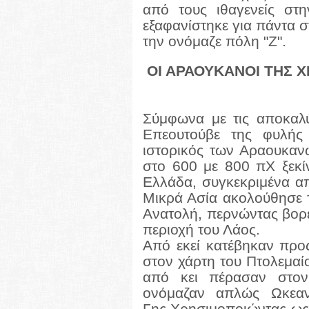
από τους ιθαγενείς στ
εξαφανίστηκε για πάντα 
την ονόμαζε πόλη "Ζ".
ΟΙ ΑΡΑΟΥΚΑΝΟΙ ΤΗΣ Χ
Σύμφωνα με τις αποκαλύ
Επεουτούβε της φυλής
ιστορικός των Αραουκαν
στο 600 με 800 πΧ ξεκί
Ελλάδα, συγκεκριμένα α
Μικρά Ασία ακολούθησε
Ανατολή, περνώντας βορε
περιοχή του Λάος.
Από εκεί κατέβηκαν προ
στον χάρτη του Πτολεμαί
από κει πέρασαν στον
ονόμαζαν απλώς Ωκεαν
Γης.
Χ
ρησιμοποιώντας ως