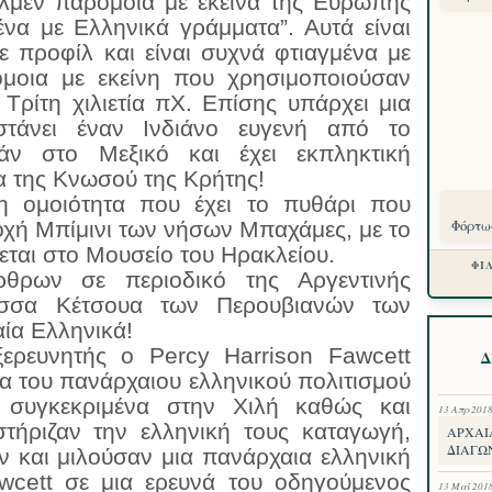
λμέν παρόμοια με εκείνα της Ευρώπης
ένα με Ελληνικά γράμματα”. Αυτά είναι
 προφίλ και είναι συχνά φτιαγμένα με
όμοια με εκείνη που χρησιμοποιούσαν
Τρίτη χιλιετία πΧ. Επίσης υπάρχει μια
τάνει έναν Ινδιάνο ευγενή από το
άν στο Μεξικό και έχει εκπληκτική
πα της Κνωσού της Κρήτης!
 η ομοιότητα που έχει το πυθάρι που
χή Μπίμινι των νήσων Μπαχάμες, με το
Φόρτωσ
εται στο Μουσείο του Ηρακλείου.
ΦΙ
θρων σε περιοδικό της Αργεντινής
ώσσα Κέτσουα των Περουβιανών των
αία Ελληνικά!
ερευνητής ο Percy Harrison Fawcett
Δ
α του πανάρχαιου ελληνικού πολιτισμού
 συγκεκριμένα στην Χιλή καθώς και
13 Απρ 201
στήριζαν την ελληνική τους καταγωγή,
ΑΡΧΑΙ
ΔΙΑΓΩΝ
 και μιλούσαν μια πανάρχαια ελληνική
wcett σε μια ερευνά του οδηγούμενος
13 Μαΐ 201