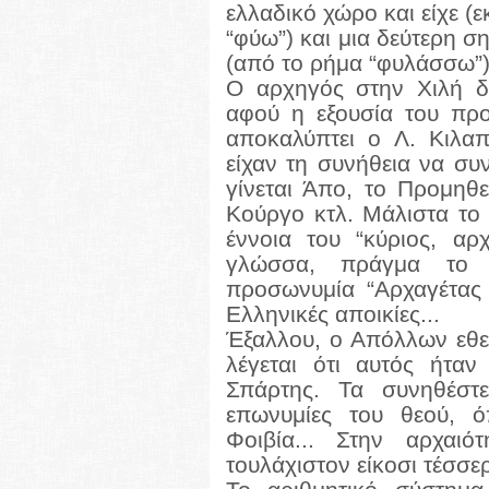
ελλαδικό χώρο και είχε (
“φύω”) και μια δεύτερη σ
(από το ρήμα “φυλάσσω”)
Ο αρχηγός στην Χιλή δ
αφού η εξουσία του πρ
αποκαλύπτει ο Λ. Κιλαπ
είχαν τη συνήθεια να συ
γίνεται Άπο, το Προμηθε
Κούργο κτλ. Μάλιστα το 
έννοια του “κύριος, αρ
γλώσσα, πράγμα το 
προσωνυμία “Αρχαγέτας
Ελληνικές αποικίες...
Έξαλλου, ο Απόλλων εθεω
λέγεται ότι αυτός ήταν
Σπάρτης. Τα συνηθέστ
επωνυμίες του θεού, ό
Φοιβία... Στην αρχαιό
τουλάχιστον είκοσι τέσσε