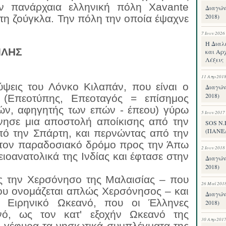
ην πανάρχαια ελληνική πόλη Xavante
Διαγών
2018)
στη ζούγκλα. Την πόλη την οποία έψαχνε
7 Ιουν 2026
Η Διαλ
ΙΛΗΣ
και Αρχ
Λέξεις
11 Απρ 201
ψεις του Λόνκο Κιλαπάν, που είναι ο
Διαγών
2018)
 (Επεοτύπης, Επεοταγός = επίσημος
ών, αφηγητής των επών - έπεου) γύρω
5 Ιουν 2017
νησε μια αποστολή αποίκισης από την
SOS Ν
(ΠΑΝΕ
πό την Σπάρτη, και περνώντας από την
 τον παραδοσιακό δρόμο προς την Άπω
2 Ιουν 2018
ιοανατολικά της Ινδίας και έφτασε στην
Διαγών
2018)
ς την Χερσόνησο της Μαλαισίας – που
26 Μαΐ 201
ου ονομάζεται απλώς Χερσόνησος – και
Διαγών
 Ειρηνικό Ωκεανό, που οι Έλληνες
2018)
ό, ως τον κατ' εξοχήν Ωκεανό της
30 Απρ 201
 γέφυρα τα νησιωτικά συμπλέγματα της