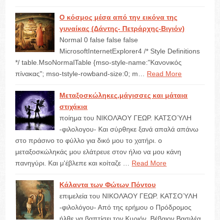
Ο κόσμος μέσα από την εικόνα της
γυναίκας (Δάντης- Πετράρχης-Βιγιόν)
Normal 0 false false false
MicrosoftInternetExplorer4 /* Style Definitions
*/ table.MsoNormalTable {mso-style-name:"Κανονικός
πίνακας"; mso-tstyle-rowband-size:0; m…
Read More
Μεταξοσκώληκες,μάγισσες και μάταια
στιχάκια
ποίημα του ΝΙΚΟΛΆΟΥ ΓΕΩΡ. ΚΑΤΣΟΎΛΗ
-φιλολογου- Και σύρθηκε ξανά απαλά απάνω
στο πράσινο το φύλλο για δικό μου το χατήρι. ο
μεταξοσκώληκάς μου ελάτρευε στον ήλιο να μου κάνη
πανηγύρι. Και μ'έβλεπε και κοίταζε …
Read More
Κάλαντα των Φώτων Πόντου
επιμελεία του ΝΙΚΟΛΆΟΥ ΓΕΩΡ. ΚΑΤΣΟΎΛΗ
-φιλολόγου- Από της ερήμου ο Πρόδρομος
ήλθε να βαπτίσει τον Κυριόν. Βέβαιον Βασιλέα