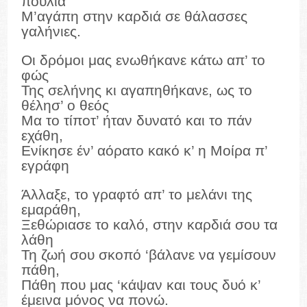
πουλιά
Μ’αγάπη στην καρδιά σε θάλασσες
γαλήνιες.
Οι δρόμοι μας ενωθήκανε κάτω απ’ το
φώς
Της σελήνης κι αγαπηθήκανε, ως το
θέλησ’ ο θεός
Μα το τίποτ’ ήταν δυνατό και το πάν
εχάθη,
Ενίκησε έν’ αόρατο κακό κ’ η Μοίρα π’
εγράφη
Άλλαξε, το γραφτό απ’ το μελάνι της
εμαράθη,
Ξεθώριασε το καλό, στην καρδιά σου τα
λάθη
Τη ζωή σου σκοπό ‘βάλανε να γεμίσουν
πάθη,
Πάθη που μας ‘κάψαν και τους δυό κ’
έμεινα μόνος να πονώ.