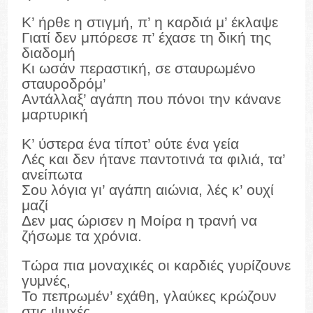
Κ’ ήρθε η στιγμή, π’ η καρδιά μ’ έκλαψε
Γιατί δεν μπόρεσε π’ έχασε τη δική της
διαδομή
Κι ωσάν περαστική, σε σταυρωμένο
σταυροδρόμ’
Αντάλλαξ’ αγάπη που πόνοι την κάνανε
μαρτυρική
Κ’ ύστερα ένα τίποτ’ ούτε ένα γεία
Λές και δεν ήτανε παντοτινά τα φιλιά, τα’
ανείπωτα
Σου λόγια γι’ αγάπη αιώνια, λές κ’ ουχί
μαζί
Δεν μας ώρισεν η Μοίρα η τρανή να
ζήσωμε τα χρόνια.
Τώρα πια μοναχικές οι καρδιές γυρίζουνε
γυμνές,
Το πεπρωμέν’ εχάθη, γλαύκες κρώζουν
στις ψυχές,