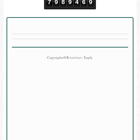
7
9
8
9
4
6
9
Copyrights@Φιλολόγος Ἑρμῆς