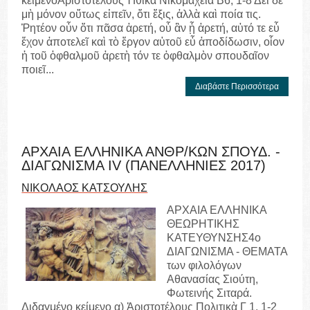
κείμενοἈριστοτέλους Ἠθικὰ Νικομάχεια Β6, 1-8 Δεῖ δὲ
μὴ μόνον οὕτως εἰπεῖν, ὅτι ἕξις, ἀλλὰ καὶ ποία τις.
Ῥητέον οὖν ὅτι πᾶσα ἀρετή, οὗ ἂν ᾖ ἀρετή, αὐτό τε εὖ
ἔχον ἀποτελεῖ καὶ τὸ ἔργον αὐτοῦ εὖ ἀποδίδωσιν, οἷον
ἡ τοῦ ὀφθαλμοῦ ἀρετὴ τόν τε ὀφθαλμὸν σπουδαῖον
ποιεῖ...
Διαβάστε Περισσότερα
ΑΡΧΑΙΑ ΕΛΛΗΝΙΚΑ ΑΝΘΡ/ΚΩΝ ΣΠΟΥΔ. -
ΔΙΑΓΩΝΙΣΜΑ IV (ΠΑΝΕΛΛΗΝΙΕΣ 2017)
ΝΙΚΟΛΑΟΣ ΚΑΤΣΟΥΛΗΣ
ΑΡΧΑΙΑ ΕΛΛΗΝΙΚΑ
ΘΕΩΡΗΤΙΚΗΣ
ΚΑΤΕΥΘΥΝΣΗΣ4ο
ΔΙΑΓΩΝΙΣΜΑ - ΘΕΜΑΤΑ
των φιλολόγων
Αθανασίας Σιούτη,
Φωτεινής Σιταρά.
Διδαγμένο κείμενο α) Ἀριστοτέλους Πολιτικὰ Γ 1, 1-2