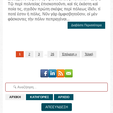
Τῷ περὶ πολιτείας ἐπισκοποῦντι, καὶ τίς ἑκάστη καὶ
ποία τις, σχεδὸν πρώτη σκέψις περὶ πόλεως ἰδεῖν, τί
ποτέ ἐστιν ἡ πόλις. Νῦν γὰρ ἀμφισβητοῦσιν, οἱ μὲν
φάσκοντες τὴν πόλιν πεπραχέναι...
Διαβάστε Περισσότερα
...
1
2
3
26
Ἐπόμενη »
Τελική
ΑΡΧΙΚΗ
ΚΑΤΗΓΟΡΙΕΣ
ΑΡΧΕΙΟ
ΑΠΟΣΥΝΔΕΣΗ